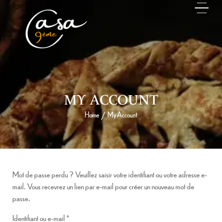
MY ACCOUNT
Home
My Account
/
Mot de passe perdu ? Veuillez saisir votre identifiant ou votre adresse e-
mail. Vous recevrez un lien par e-mail pour créer un nouveau mot de
passe.
Identifiant ou e-mail
*