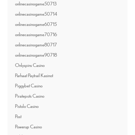
onlinecasinogame50713
onlinecasinogame50714
onlinecasinogame60715
onlinecasinogame70716
onlinecasinogame80717
onlinecasinogame90718
Onlyspins Casino
Parhaat Paytrail Kasinot
Piggybet Casino
Piratepots Casino
Pistolo Casino
Post
Powerup Casino