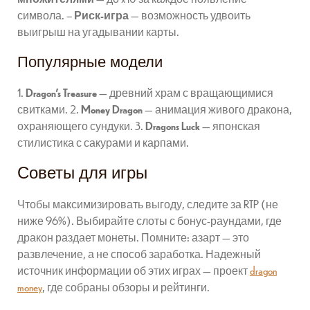
символа. –
Риск-игра
— возможность удвоить
выигрыш на угадывании карты.
Популярные модели
1.
Dragon’s Treasure
— древний храм с вращающимися
свитками. 2.
Money Dragon
— анимация живого дракона,
охраняющего сундуки. 3.
Dragons Luck
— японская
стилистика с сакурами и карпами.
Советы для игры
Чтобы максимизировать выгоду, следите за RTP (не
ниже 96%). Выбирайте слоты с бонус-раундами, где
дракон раздает монеты. Помните: азарт — это
развлечение, а не способ заработка. Надежный
источник информации об этих играх — проект
dragon
money
, где собраны обзоры и рейтинги.