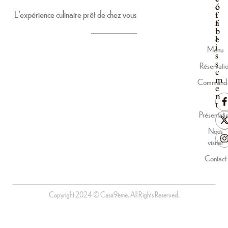
é
o
L’expérience culinaire prêt de chez vous
t
f
a
f
b
r
l
e
i
Menu
s
s
Réservati
e
m
Command
e
n
t
Présentati
Nous
visiter
Contact
Copyright 2024 © Casa9ème. All Rights Reserved.