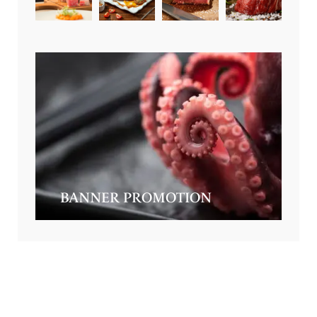
BANNER PROMOTION