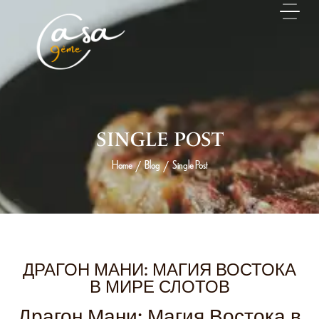
SINGLE POST
Home
Blog
Single Post
/
/
25 MAI 2026
ДРАГОН МАНИ: МАГИЯ ВОСТОКА
В МИРЕ СЛОТОВ
Драгон Мани: Магия Востока в