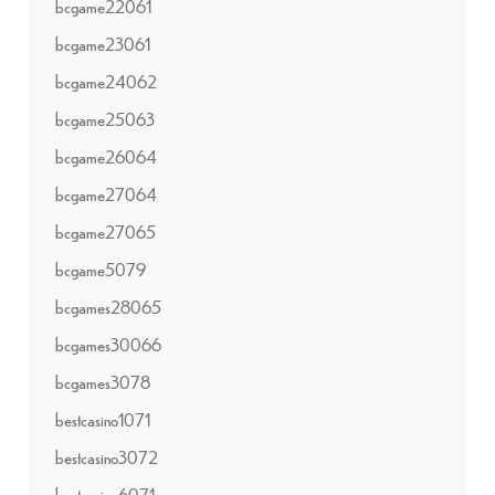
bcgame22061
bcgame23061
bcgame24062
bcgame25063
bcgame26064
bcgame27064
bcgame27065
bcgame5079
bcgames28065
bcgames30066
bcgames3078
bestcasino1071
bestcasino3072
bestcasino6071