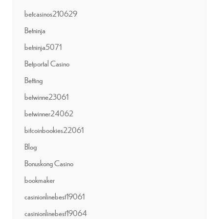
betcasinos210629
Betninja
betninja5071
Betportal Casino
Betting
betwinne23061
betwinner24062
bitcoinbookies22061
Blog
Bonuskong Casino
bookmaker
casinionlinebest19061
casinionlinebest19064