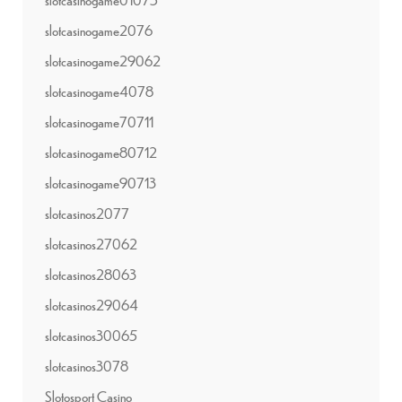
slotcasinogame2076
slotcasinogame29062
slotcasinogame4078
slotcasinogame70711
slotcasinogame80712
slotcasinogame90713
slotcasinos2077
slotcasinos27062
slotcasinos28063
slotcasinos29064
slotcasinos30065
slotcasinos3078
Slotosport Casino