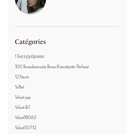
Catégories
! Без рубрики
100 Ilmaiskierrosta Ilman Kierrätystä: Parhaat
123texts
1xBet
1xbet-jap
1xbet-lk1
1xbet18063
1xbet50712