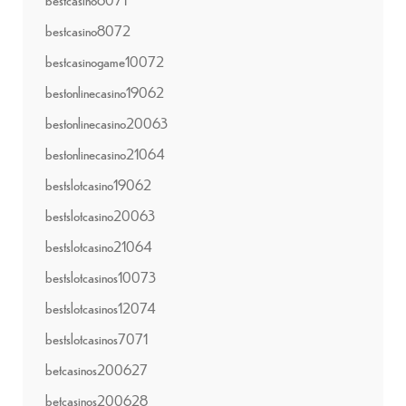
bestcasino8072
bestcasinogame10072
bestonlinecasino19062
bestonlinecasino20063
bestonlinecasino21064
bestslotcasino19062
bestslotcasino20063
bestslotcasino21064
bestslotcasinos10073
bestslotcasinos12074
bestslotcasinos7071
betcasinos200627
betcasinos200628