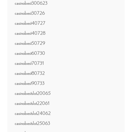
casinobest300623
casinobest30726
casinobest40727
casinobest40728
casinobest50729
casinobest60730
casinobest70731
casinobest80732
casinobest90733
casinobestslot20065
casinobestslot22061
casinobestslot24062
casinobestslot25063