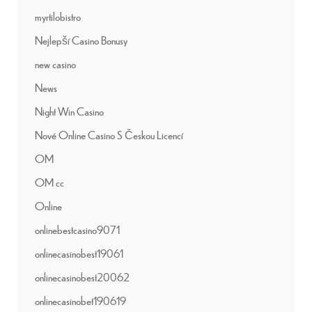
myrtilobistro
Nejlepší Casino Bonusy
new casino
News
Night Win Casino
Nové Online Casino S Českou Licencí
OM
OM cc
Online
onlinebestcasino9071
onlinecasinobest19061
onlinecasinobest20062
onlinecasinobet190619