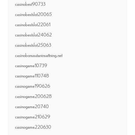
casinobest90733
casinobestslot20065
casinobestslot22061
casinobestslot24062
casinobestslot25063
casinobonusutaninsattning.net
casinogame10739
casinogame110748
casinogame190626
casinogame200628
casinogame20740
casinogame210629
casinogame220630