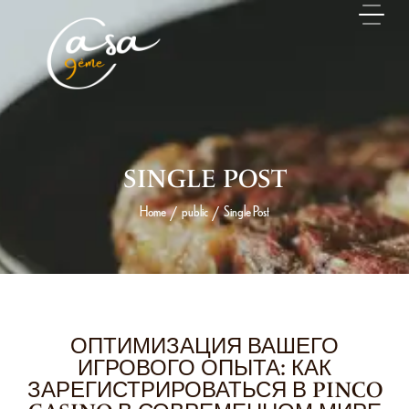
SINGLE POST
Home
public
Single Post
/
/
22 MAI 2026
ОПТИМИЗАЦИЯ ВАШЕГО
ИГРОВОГО ОПЫТА: КАК
ЗАРЕГИСТРИРОВАТЬСЯ В PINCO