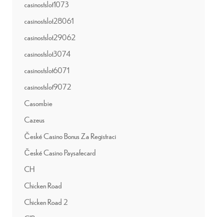
casinostslot1073
casinostslot28061
casinostslot29062
casinostslot3074
casinostslot6071
casinostslot9072
Casombie
Cazeus
České Casino Bonus Za Registraci
České Casino Paysafecard
CH
Chicken Road
Chicken Road 2