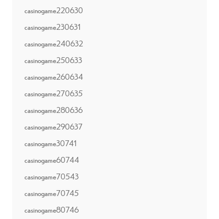
casinogame220630
casinogame230631
casinogame240632
casinogame250633
casinogame260634
casinogame270635
casinogame280636
casinogame290637
casinogame30741
casinogame60744
casinogame70543
casinogame70745
casinogame80746