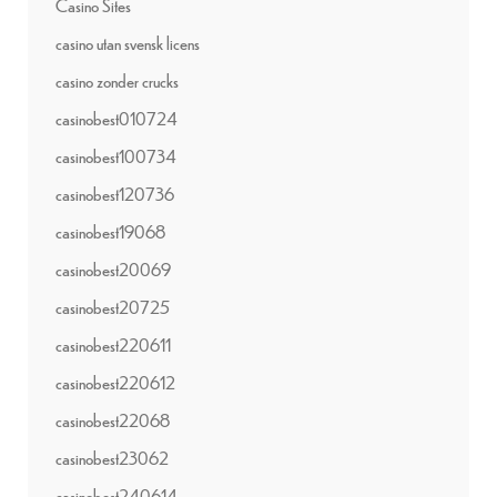
Casino Sites
casino utan svensk licens
casino zonder crucks
casinobest010724
casinobest100734
casinobest120736
casinobest19068
casinobest20069
casinobest20725
casinobest220611
casinobest220612
casinobest22068
casinobest23062
casinobest240614