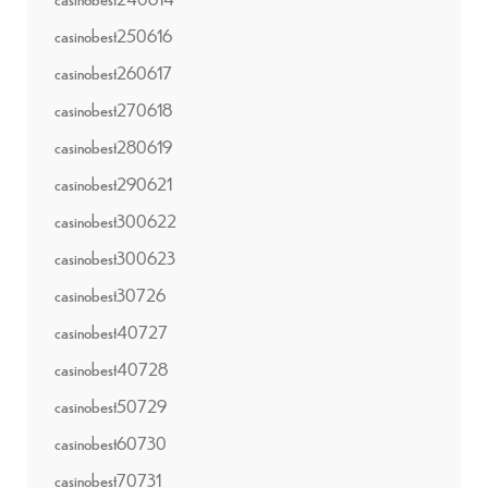
casinobest250616
casinobest260617
casinobest270618
casinobest280619
casinobest290621
casinobest300622
casinobest300623
casinobest30726
casinobest40727
casinobest40728
casinobest50729
casinobest60730
casinobest70731