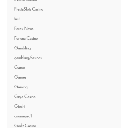
FiestaSlots Casino
first
Forex News
Fortuna Casino
Gambling
gambling/casinos
Game
Games
Gaming
Ginja Casino
Giochi
gnomepro1
Godz Casino