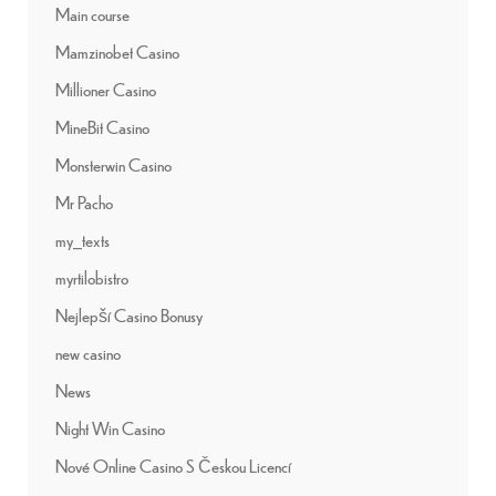
Main course
Mamzinobet Casino
Millioner Casino
MineBit Casino
Monsterwin Casino
Mr Pacho
my_texts
myrtilobistro
Nejlepší Casino Bonusy
new casino
News
Night Win Casino
Nové Online Casino S Českou Licencí