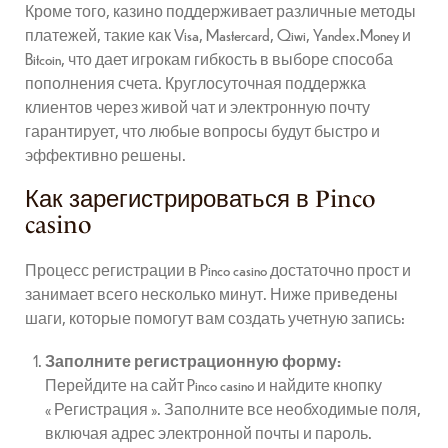
Кроме того, казино поддерживает различные методы
платежей, такие как Visa, Mastercard, Qiwi, Yandex.Money и
Bitcoin, что дает игрокам гибкость в выборе способа
пополнения счета. Круглосуточная поддержка
клиентов через живой чат и электронную почту
гарантирует, что любые вопросы будут быстро и
эффективно решены.
Как зарегистрироваться в Pinco
casino
Процесс регистрации в Pinco casino достаточно прост и
занимает всего несколько минут. Ниже приведены
шаги, которые помогут вам создать учетную запись:
Заполните регистрационную форму:
Перейдите на сайт Pinco casino и найдите кнопку
« Регистрация ». Заполните все необходимые поля,
включая адрес электронной почты и пароль.