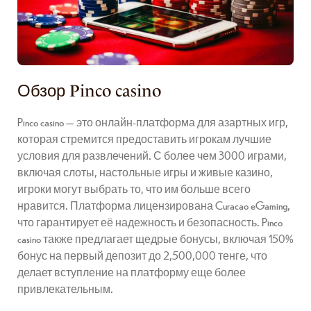
Обзор Pinco casino
Pinco casino — это онлайн-платформа для азартных игр,
которая стремится предоставить игрокам лучшие
условия для развлечений. С более чем 3000 играми,
включая слоты, настольные игры и живые казино,
игроки могут выбрать то, что им больше всего
нравится. Платформа лицензирована Curacao eGaming,
что гарантирует её надежность и безопасность. Pinco
casino также предлагает щедрые бонусы, включая 150%
бонус на первый депозит до 2,500,000 тенге, что
делает вступление на платформу еще более
привлекательным.