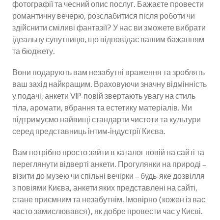
фотографії та чесний опис послуг. Бажаєте провести
романтичну вечерю, розслабитися після роботи чи
здійснити сміливі фантазії? У нас ви зможете вибрати
ідеальну супутницю, що відповідає вашим бажанням
та бюджету.
Вони подарують вам незабутні враження та зроблять
ваш захід найкращим. Враховуючи значну відмінність
у подачі, анкети VIP-повій звертають увагу на стиль
тіла, аромати, вбрання та естетику матеріалів. Ми
підтримуємо найвищі стандарти чистоти та культури
серед представниць інтим-індустрії Києва.
Вам потрібно просто зайти в каталог повій на сайті та
переглянути відверті анкети. Прогулянки на природі –
візити до музею чи спільні вечірки – будь-яке дозвілля
з повіями Києва, анкети яких представлені на сайті,
стане приємним та незабутнім. Імовірно (кожен із вас
часто замислювався), як добре провести час у Києві.