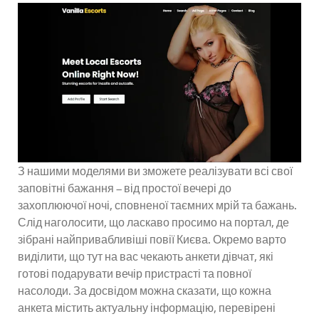
З нашими моделями ви зможете реалізувати всі свої
заповітні бажання – від простої вечері до
захоплюючої ночі, сповненої таємних мрій та бажань.
Слід наголосити, що ласкаво просимо на портал, де
зібрані найпривабливіші повії Києва. Окремо варто
виділити, що тут на вас чекають анкети дівчат, які
готові подарувати вечір пристрасті та повної
насолоди. За досвідом можна сказати, що кожна
анкета містить актуальну інформацію, перевірені