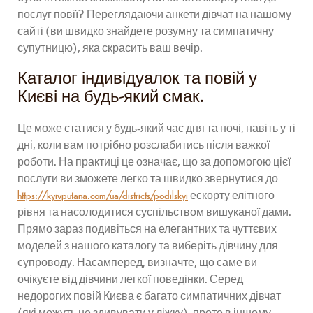
послуг повії? Переглядаючи анкети дівчат на нашому
сайті (ви швидко знайдете розумну та симпатичну
супутницю), яка скрасить ваш вечір.
Каталог індивідуалок та повій у
Києві на будь-який смак.
Це може статися у будь-який час дня та ночі, навіть у ті
дні, коли вам потрібно розслабитись після важкої
роботи. На практиці це означає, що за допомогою цієї
послуги ви зможете легко та швидко звернутися до
https://kyivputana.com/ua/districts/podilskyi
ескорту елітного
рівня та насолодитися суспільством вишуканої дами.
Прямо зараз подивіться на елегантних та чуттєвих
моделей з нашого каталогу та виберіть дівчину для
супроводу. Насамперед, визначте, що саме ви
очікуєте від дівчини легкої поведінки. Серед
недорогих повій Києва є багато симпатичних дівчат
(які можуть не здивувати у ліжку), проте в іншому