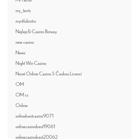
my_texts
myrtilobistro
Nejlepší Casino Bonusy
new casino
News
Night Win Casino
Nové Online Casino S Českou Licencí
OM
OM cc
Online
onlinebestcasino9071
onlinecasinobest19061
onlinecasinobest20062