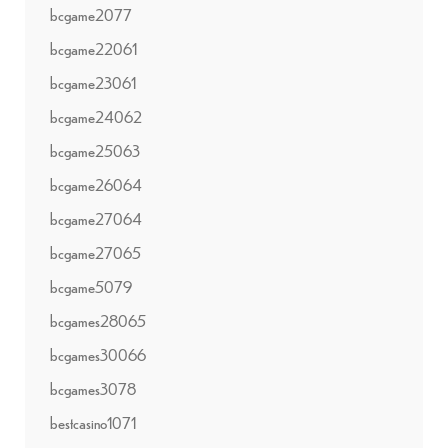
bcgame2077
bcgame22061
bcgame23061
bcgame24062
bcgame25063
bcgame26064
bcgame27064
bcgame27065
bcgame5079
bcgames28065
bcgames30066
bcgames3078
bestcasino1071