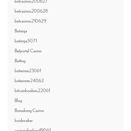
betcasinos200627
betcasinos200628
betcasinos210629
Betninja
betninja5071
Betportal Casino
Betting
betwinne23061
betwinner24062
bitcoinbookies22061
Blog
Bonuskong Casino
bookmaker
casinionlinebest19061