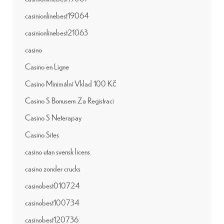
casinionlinebest19064
casinionlinebest21063
casino
Casino en Ligne
Casino Minimální Vklad 100 Kč
Casino S Bonusem Za Registraci
Casino S Neterapay
Casino Sites
casino utan svensk licens
casino zonder crucks
casinobest010724
casinobest100734
casinobest120736