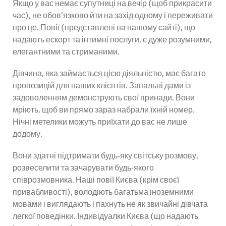
Якщо у вас немає супутниці на вечір (щоб прикрасити
час), не обов'язково йти на захід одному і переживати
про це. Повії (представлені на нашому сайті), що
надають ескорт та інтимні послуги, є дуже розумними,
елегантними та стриманими.
Дівчина, яка займається цією діяльністю, має багато
пропозицій для наших клієнтів. Запальні дами із
задоволенням демонструють свої принади. Вони
мріють, щоб ви прямо зараз набрали їхній номер.
Нічні метелики можуть приїхати до вас не лише
додому.
Вони здатні підтримати будь-яку світську розмову,
розвеселити та зачарувати будь-якого
співрозмовника. Наші повії Києва (крім своєї
привабливості), володіють багатьма іноземними
мовами і виглядають і пахнуть не як звичайні дівчата
легкої поведінки. Індивідуалки Києва (що надають