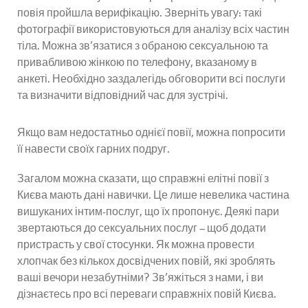
повія пройшла верифікацію. Зверніть увагу: такі
фотографії використовуються для аналізу всіх частин
тіла. Можна зв'язатися з обраною сексуальною та
привабливою жінкою по телефону, вказаному в
анкеті. Необхідно заздалегідь обговорити всі послуги
та визначити відповідний час для зустрічі.
Якщо вам недостатньо однієї повії, можна попросити
її навести своїх гарних подруг.
Загалом можна сказати, що справжні елітні повії з
Києва мають дані навички. Це лише невелика частина
вишуканих інтим-послуг, що їх пропонує. Деякі пари
звертаються до сексуальних послуг – щоб додати
пристрасть у свої стосунки. Як можна провести
хлопчак без кількох досвідчених повій, які зроблять
ваші вечори незабутніми? Зв'яжіться з нами, і ви
дізнаєтесь про всі переваги справжніх повій Києва.