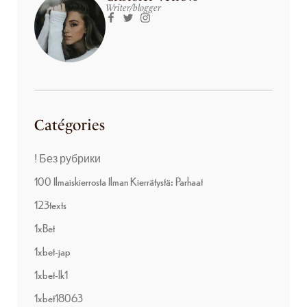
Writer/blogger
Catégories
! Без рубрики
100 Ilmaiskierrosta Ilman Kierrätystä: Parhaat
123texts
1xBet
1xbet-jap
1xbet-lk1
1xbet18063