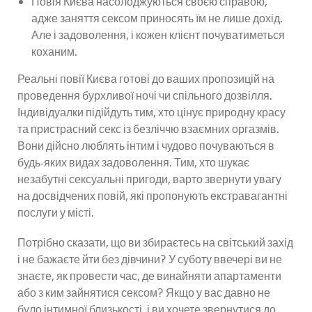
Повія Києва насолоджуються своєю справою,
адже заняття сексом приносять їм не лише дохід.
Але і задоволення, і кожен клієнт почуватиметься
коханим.
Реальні повії Києва готові до ваших пропозицій на
проведення бурхливої ​​ночі чи спільного дозвілля.
Індивідуалки підійдуть тим, хто цінує природну красу
та пристрасний секс із безліччю взаємних оргазмів.
Вони дійсно люблять інтим і чудово почуваються в
будь-яких видах задоволення. Тим, хто шукає
незабутні сексуальні пригоди, варто звернути увагу
на досвідчених повій, які пропонують екстравагантні
послуги у місті.
Потрібно сказати, що ви збираєтесь на світський захід
і не бажаєте йти без дівчини? У суботу ввечері ви не
знаєте, як провести час, де винайняти апартаменти
або з ким зайнятися сексом? Якщо у вас давно не
було інтимної близькості, і ви хочете звернутися до