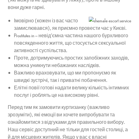
вони дуже гарні.
Імовірно (кожен із вас часто
замислювався), як приємно провести час у Києві.
Prostitutes in – невід'ємна частина нашого бурхливого
повсякденного життя, що стосується сексуальної
активності суспільства.
Проте, дотримуючись простих запобіжних заходів,
можна уникнути небажаних наслідків.
Важливо враховувати, що ми пропонуємо як
швидкі зустрічі, так і приватні побачення.
Елітні повії готові надати велику кількість інтимних
послуг і роблять це на високому рівні.
Перед тим як замовити куртизанку (важливо
зрозуміти), які емоції ви хочете випробувати та
ознайомитися з відгуками для правильного вибору.
Наш сервіс доступний не тільки для гостей столиці, а
й для місцевих жителів. Якщо у вас є власні