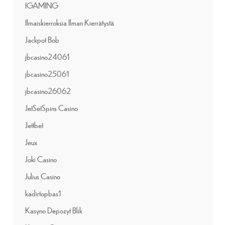
IGAMING
Ilmaiskierroksia Ilman Kierrätystä
Jackpot Bob
jbcasino24061
jbcasino25061
jbcasino26062
JetSetSpins Casino
Jettbet
Jeux
Joki Casino
Julius Casino
kadirtopbas1
Kasyno Depozyt Blik