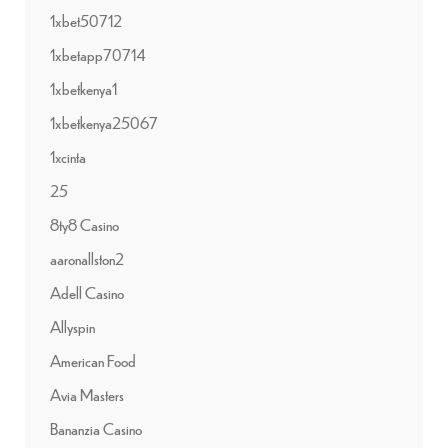
1xbet50712
1xbetapp70714
1xbetkenya1
1xbetkenya25067
1xcinta
25
8ty8 Casino
aaronallston2
Adell Casino
Allyspin
American Food
Avia Masters
Bananzia Casino