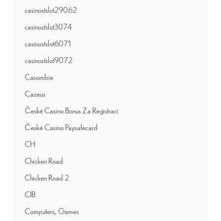
casinostslot29062
casinostslot3074
casinostslot6071
casinostslot9072
Casombie
Cazeus
České Casino Bonus Za Registraci
České Casino Paysafecard
CH
Chicken Road
Chicken Road 2
CIB
Computers, Games