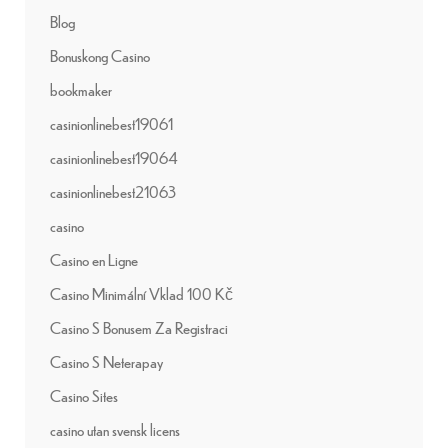
Blog
Bonuskong Casino
bookmaker
casinionlinebest19061
casinionlinebest19064
casinionlinebest21063
casino
Casino en Ligne
Casino Minimální Vklad 100 Kč
Casino S Bonusem Za Registraci
Casino S Neterapay
Casino Sites
casino utan svensk licens