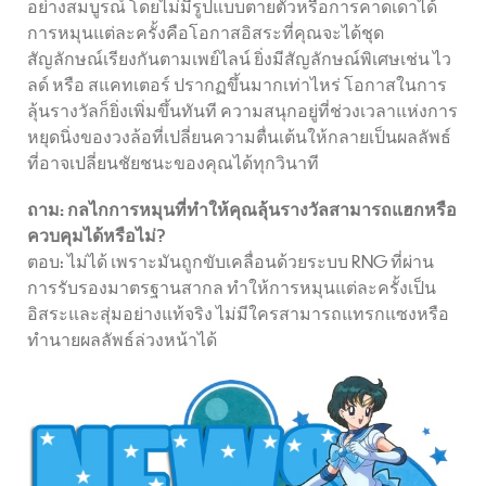
อย่างสมบูรณ์ โดยไม่มีรูปแบบตายตัวหรือการคาดเดาได้
การหมุนแต่ละครั้งคือโอกาสอิสระที่คุณจะได้ชุด
สัญลักษณ์เรียงกันตามเพย์ไลน์ ยิ่งมีสัญลักษณ์พิเศษเช่น ไว
ลด์ หรือ สแคทเตอร์ ปรากฏขึ้นมากเท่าไหร่ โอกาสในการ
ลุ้นรางวัลก็ยิ่งเพิ่มขึ้นทันที ความสนุกอยู่ที่ช่วงเวลาแห่งการ
หยุดนิ่งของวงล้อที่เปลี่ยนความตื่นเต้นให้กลายเป็นผลลัพธ์
ที่อาจเปลี่ยนชัยชนะของคุณได้ทุกวินาที
ถาม: กลไกการหมุนที่ทำให้คุณลุ้นรางวัลสามารถแฮกหรือ
ควบคุมได้หรือไม่?
ตอบ: ไม่ได้ เพราะมันถูกขับเคลื่อนด้วยระบบ RNG ที่ผ่าน
การรับรองมาตรฐานสากล ทำให้การหมุนแต่ละครั้งเป็น
อิสระและสุ่มอย่างแท้จริง ไม่มีใครสามารถแทรกแซงหรือ
ทำนายผลลัพธ์ล่วงหน้าได้