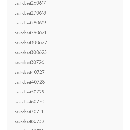
casinobest260617
casinobest270618
casinobest280619
casinobest290621
casinobest300622
casinobest300623
casinobest30726
casinobest40727
casinobest40728
casinobest50729
casinobest60730
casinobest70731
casinobest80732