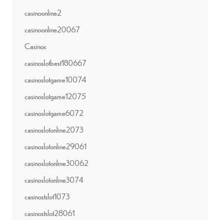
casinoonline2
casinoonline20067
Casinos
casinoslotbest180667
casinoslotgame10074
casinoslotgame12075
casinoslotgame6072
casinoslotonline2073
casinoslotonline29061
casinoslotonline30062
casinoslotonline3074
casinostslot1073
casinostslot28061