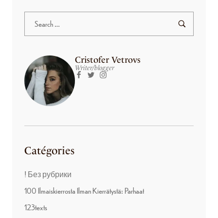
Cristofer Vetrovs
Writer/blogger
Catégories
! Без рубрики
100 Ilmaiskierrosta Ilman Kierrätystä: Parhaat
123texts