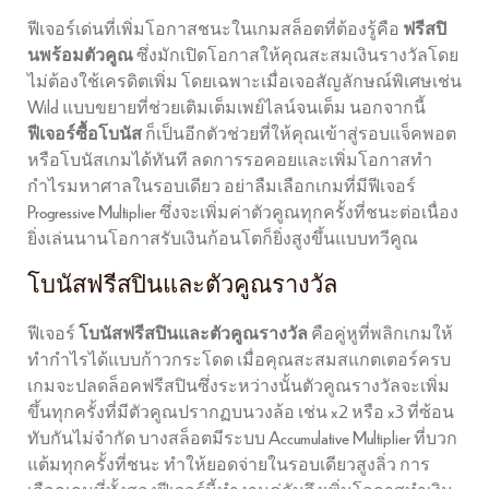
ฟีเจอร์เด่นที่เพิ่มโอกาสชนะในเกมสล็อตที่ต้องรู้คือ
ฟรีสปิ
นพร้อมตัวคูณ
ซึ่งมักเปิดโอกาสให้คุณสะสมเงินรางวัลโดย
ไม่ต้องใช้เครดิตเพิ่ม โดยเฉพาะเมื่อเจอสัญลักษณ์พิเศษเช่น
Wild แบบขยายที่ช่วยเติมเต็มเพย์ไลน์จนเต็ม นอกจากนี้
ฟีเจอร์ซื้อโบนัส
ก็เป็นอีกตัวช่วยที่ให้คุณเข้าสู่รอบแจ็คพอต
หรือโบนัสเกมได้ทันที ลดการรอคอยและเพิ่มโอกาสทำ
กำไรมหาศาลในรอบเดียว อย่าลืมเลือกเกมที่มีฟีเจอร์
Progressive Multiplier ซึ่งจะเพิ่มค่าตัวคูณทุกครั้งที่ชนะต่อเนื่อง
ยิ่งเล่นนานโอกาสรับเงินก้อนโตก็ยิ่งสูงขึ้นแบบทวีคูณ
โบนัสฟรีสปินและตัวคูณรางวัล
ฟีเจอร์
โบนัสฟรีสปินและตัวคูณรางวัล
คือคู่หูที่พลิกเกมให้
ทำกำไรได้แบบก้าวกระโดด เมื่อคุณสะสมสแกตเตอร์ครบ
เกมจะปลดล็อคฟรีสปินซึ่งระหว่างนั้นตัวคูณรางวัลจะเพิ่ม
ขึ้นทุกครั้งที่มีตัวคูณปรากฏบนวงล้อ เช่น x2 หรือ x3 ที่ซ้อน
ทับกันไม่จำกัด บางสล็อตมีระบบ Accumulative Multiplier ที่บวก
แต้มทุกครั้งที่ชนะ ทำให้ยอดจ่ายในรอบเดียวสูงลิ่ว การ