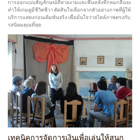
การออกแบบสัญลักษณ์ที่สวยงามและพื้นหลังที่กลมกลืนจะ
ทำให้เกมดูมีชีวิตชีวา ตัดสินใจเลือกจากตัวอย่างภาพที่ผู้ให้
บริการแสดงก่อนเดิมพันจริง เพื่อมั่นใจว่าสไตล์ภาพตรงกับ
รสนิยมคุณที่สุด
เทคนิคการจัดการเงินเพื่อเล่นให้สนุก