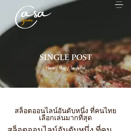
SINGLE POST
Home
Blog
Single Post
/
/
5 JUIN 2026
สล็อตออนไลน์อันดับหนึ่ง ที่คนไทย
เลือกเล่นมากที่สุด
สล็อตออนไลน์อันดับหนึ่ง ที่คน