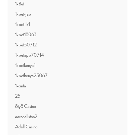
1xBet
1xbet-jap
1xbet-lk1
1xbet18063
1xbet50712
1xbetapp70714
1xbetkenya1
1xbetkenya25067
1xcinta
25
8ty8 Casino
aaronallston2
Adell Casino