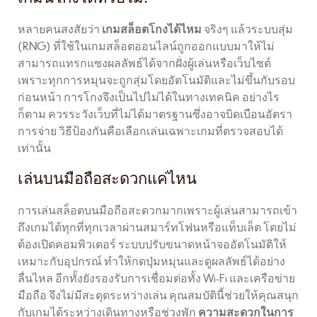
หลายคนสงสัยว่า
เกมสล็อตโกงได้ไหม
จริงๆ แล้วระบบสุ่ม
(RNG) ที่ใช้ในเกมสล็อตออนไลน์ถูกออกแบบมาให้ไม่
สามารถแทรกแซงผลลัพธ์ได้จากฝั่งผู้เล่นหรือเว็บไซต์
เพราะทุกการหมุนจะถูกสุ่มโดยอัตโนมัติและไม่ขึ้นกับรอบ
ก่อนหน้า การโกงจึงเป็นไปไม่ได้ในทางเทคนิค อย่างไร
ก็ตาม ควรระวังเว็บที่ไม่ได้มาตรฐานซึ่งอาจบิดเบือนอัตรา
การจ่าย วิธีป้องกันคือเลือกเล่นเฉพาะเกมที่ตรวจสอบได้
เท่านั้น
เล่นบนมือถือสะดวกแค่ไหน
การเล่นสล็อตบนมือถือสะดวกมากเพราะผู้เล่นสามารถเข้า
ถึงเกมได้ทุกที่ทุกเวลาผ่านสมาร์ทโฟนหรือแท็บเล็ต โดยไม่
ต้องเปิดคอมพิวเตอร์ ระบบปรับขนาดหน้าจออัตโนมัติให้
เหมาะกับอุปกรณ์ ทำให้กดปุ่มหมุนและดูผลลัพธ์ได้อย่าง
ลื่นไหล อีกทั้งยังรองรับการเชื่อมต่อทั้ง Wi-Fi และเครือข่าย
มือถือ จึงไม่มีสะดุดระหว่างเล่น คุณสมบัตินี้ช่วยให้คุณสนุก
กับเกมได้ระหว่างเดินทางหรือช่วงพัก
ความสะดวกในการ