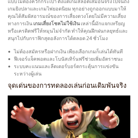
แบบไม่ต้องควักกระเป๋า ตั้งแต่เกมสล็อตเสมือนจริงไปจนถึง
เกมยิงปลาและเกมไพ่ยอดนิยม ทุกอย่างถูกออกแบบมาให้
คุณได้สัมผัสอารมณ์ของการเสี่ยงดวงโดยไม่มีความเสี่ยง
ทางการเงิน
เกมเสี่ยงโชคไม่ใช้เงิน
เหล่านี้มักแจกเหรียญ
หรือเครดิตฟรีให้หมุนไม่จำกัด ทำให้คุณฝึกฝนกลยุทธ์และ
สนุกไปกับกราฟิกสุดอลังการได้ตลอด 24 ชั่วโมง
ไม่ต้องสมัครหรือฝากเงิน เพียงเลือกเกมก็เล่นได้ทันที
ฟีเจอร์แจ็คพอตและโบนัสเทิร์นฟรีช่วยเพิ่มอัตราชนะ
ระบบคะแนนและลีดเดอร์บอร์ดกระตุ้นการแข่งขัน
ระหว่างผู้เล่น
จุดเด่นของการทดลองเล่นก่อนเดิมพันจริง