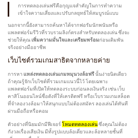
การทดลองเล่นฟรีคือกุญแจสำคัญในการทำความ
เข้าใจความเสี่ยงและปรับกลยุทธ์ให้สมบูรณ์แบบ
นอกจากนี้ยังสามารถค้นหาได้จากฟอรัมนักพนันหรือ
แพลตฟอร์มรีวิวที่รวบรวมลิงก์ตรงสำหรับทดลองเล่น ซึ่งจะ
ช่วยให้คุณ
เพิ่มความมั่นใจและเตรียมพร้อม
ก่อนเดิมพัน
จริงอย่างมืออาชีพ
เว็บไซต์รวมเกมสาธิตจากหลายค่าย
การหา
แหล่งทดลองเล่นเกมหมุนวงล้อฟรี
นั้นง่ายนิดเดียว
ถ้าคุณรู้จักเว็บไซต์ที่รวมเกมแนวนี้ไว้ โดยเฉพาะ
แพลตฟอร์มที่เปิดให้ทดลองระบบก่อนลงเงินจริง เช่น เว็บ
คาสิโนออนไลน์ชื่อดังที่ให้เครดิตฟรี หรือเว็บรวมเกมสล็อต
ที่จำลองวงล้อมาให้สนุกแบบไม่ต้องสมัคร ลองเล่นได้ทันที
ผ่านมือถือหรือคอม
ตัวอย่างที่นิยมมักมีฟีเจอร์
โหมดทดลองเล่น
ซึ่งคุณไม่ต้อง
กังวลเรื่องเสียเงิน มีทั้งรูปแบบล้อเดี่ยวและล้อหลายชั้นที่