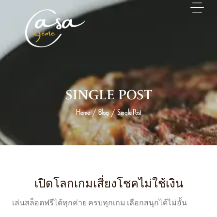
SINGLE POST
Home
Blog
Single Post
/
/
8 MAI 2026
เปิดโลกเกมเสี่ยงโชคไม่ใช้เงิน
เล่นสล็อตฟรีได้ทุกค่าย ครบทุกเกม เลือกสนุกได้ไม่อั้น