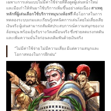
เฉพาะการเล่นแบบไม่มีค่าใช้จ่ายที่ดึงดูดผู้เล่นหน้าใหม่
และมือเก๋าให้หันมาใช้บริการเพิ่มขึ้นอย่างต่อเนื่อง
สาเหตุ
หลักที่ผู้เล่นเลือกใช้บริการหมุนวงล้อฟรี
คือโอกาสในการ
ทดลองระบบเกมและเรียนรู้เทคนิคการเล่นโดยไม่เสี่ยงเสีย
เงินจริง ผู้เล่นสามารถสัมผัสประสบการณ์ความสนุกของวง
ล้อหมุน พร้อมลุ้นรับรางวัลเสมือนจริง ซึ่งช่วยลดแรงกดดัน
และเพิ่มความมั่นใจก่อนลงเดิมพันด้วยเงินจริง
“ไม่มีค่าใช้จ่าย ไม่มีความเสี่ยง มีแต่ความสนุกและ
โอกาสทองในการฝึกฝน”