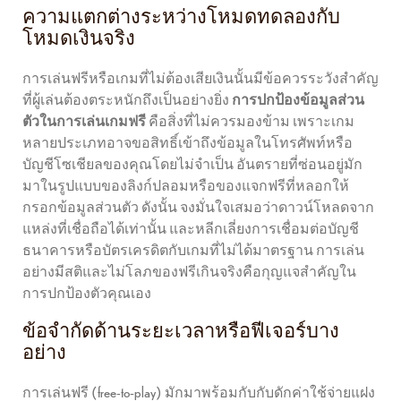
ความแตกต่างระหว่างโหมดทดลองกับ
โหมดเงินจริง
การเล่นฟรีหรือเกมที่ไม่ต้องเสียเงินนั้นมีข้อควรระวังสำคัญ
ที่ผู้เล่นต้องตระหนักถึงเป็นอย่างยิ่ง
การปกป้องข้อมูลส่วน
ตัวในการเล่นเกมฟรี
คือสิ่งที่ไม่ควรมองข้าม เพราะเกม
หลายประเภทอาจขอสิทธิ์เข้าถึงข้อมูลในโทรศัพท์หรือ
บัญชีโซเชียลของคุณโดยไม่จำเป็น อันตรายที่ซ่อนอยู่มัก
มาในรูปแบบของลิงก์ปลอมหรือของแจกฟรีที่หลอกให้
กรอกข้อมูลส่วนตัว ดังนั้น จงมั่นใจเสมอว่าดาวน์โหลดจาก
แหล่งที่เชื่อถือได้เท่านั้น และหลีกเลี่ยงการเชื่อมต่อบัญชี
ธนาคารหรือบัตรเครดิตกับเกมที่ไม่ได้มาตรฐาน การเล่น
อย่างมีสติและไม่โลภของฟรีเกินจริงคือกุญแจสำคัญใน
การปกป้องตัวคุณเอง
ข้อจำกัดด้านระยะเวลาหรือฟีเจอร์บาง
อย่าง
การเล่นฟรี (free-to-play) มักมาพร้อมกับกับดักค่าใช้จ่ายแฝง