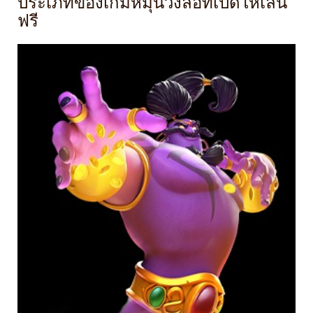
ประเภทของเกมหมุนวงล้อที่เปิดให้เล่น
ฟรี