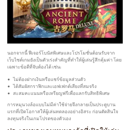
นอกจากนี้ ฟีเจอร์โบนัสพิเศษและโปรโมชั่นต้อนรับจาก
เว็บไซต์เกมยังเป็นตัวเร่งสำคัญที่ทำให้ผู้เล่นรู้สึกคุ้มค่า โดย
เฉพาะข้อดีที่จับต้องได้ เช่น:
ไม่ต้องฝากเงินหรือแชร์ข้อมูลส่วนตัว
ได้สัมผัสกราฟิกและเอฟเฟกต์เสียงที่สมจริง
สะสมคะแนนหรือเหรียญฟรีเพื่อแลกรับสิทธิพิเศษ
การหมุนวงล้อแบบไม่มีค่าใช้จ่ายจึงกลายเป็นประตูบาน
แรกที่เปิดโอกาสให้ผู้เล่นทดลองอย่างอิสระ ก่อนตัดสินใจ
ลงทุนจริงในเกมโปรดของตัวเอง