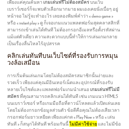
เพียงแค่คุณค้นหา
เกมเล่นฟรีไม่ต้องสมัคร
บนเว็บ
เบราว์เซอร์ก็จะพบตัวเลือกมากมาย ผมเองเคยนั่งเบื่อๆ อยู่
หน้าจอ ไม่รู้จะทำอะไร เลยลองพิมพ์คำว่า « demo game »
หรือ « instant play » ดู ก็เจอเกมแนวแพลตฟอร์มสุดคลาสสิกที่
สามารถเข้าเล่นได้ทันที ไม่ต้องกรอกอีเมลหรือตั้งรหัสผ่าน
แม้แต่ตัวเดียว ความสะดวกแบบนี้ทำให้การเล่นเกมกลาย
เป็นเรื่องลื่นไหลไร้อุปสรรค
คลิกเล่นทันทีบนเว็บไซต์ที่รองรับการหมุน
วงล้อเสมือน
การเริ่มต้นเล่นเกมโดยไม่ต้องสมัครสมาชิกนั้นง่ายและ
รวดเร็ว เพียงแค่คุณมีอินเทอร์เน็ตและอุปกรณ์ที่รองรับ
หลายเว็บไซต์และแพลตฟอร์มเกมนำเสนอ
เกมเล่นฟรีไม่มี
สมัคร
ที่คุณสามารถคลิกเล่นได้ทันที เช่น เกมแนว HTML5
บนเบราว์เซอร์ หรือเกมมือถือที่ดาวน์โหลดแล้วเปิดเล่นเลย
โดยไม่ต้องกรอกข้อมูลส่วนตัว ข้อดีคือคุณไม่ต้องเสียเวลา
กรอกฟอร์มยาวเหยียด เพียงแค่กด « Play Now » หรือ « เล่น
ทันที » ก็สนุกได้ทันที พร้อมกันนี้
ไม่มีค่าใช้จ่าย
และไม่มีข้อ