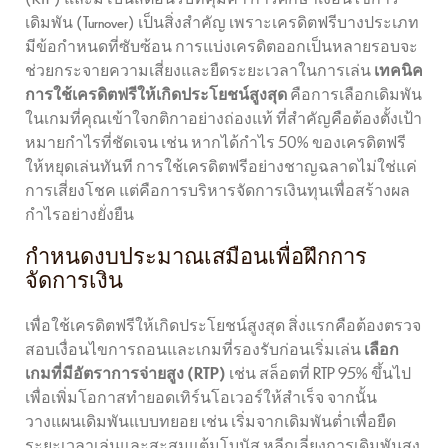
เดิมพัน (Turnover) เป็นสิ่งสำคัญ เพราะเครดิตฟรีบางประเภท
มีข้อกำหนดที่ซับซ้อน การแบ่งเครดิตออกเป็นหลายรอบจะ
ช่วยกระจายความเสี่ยงและยืดระยะเวลาในการเล่น
เทคนิค
การใช้เครดิตฟรีให้เกิดประโยชน์สูงสุด
คือการเลือกเดิมพัน
ในเกมที่คุณเข้าใจกติกาอย่างถ่องแท้ ที่สำคัญคือต้องตั้งเป้า
หมายกำไรที่ชัดเจน เช่น หากได้กำไร 50% ของเครดิตฟรี
ให้หยุดเล่นทันที การใช้เครดิตฟรีอย่างชาญฉลาดไม่ใช่แค่
การเสี่ยงโชค แต่คือการบริหารจัดการเงินทุนเพื่อสร้างผล
กำไรอย่างยั่งยืน
กำหนดงบประมาณเสมือนเพื่อฝึกการ
จัดการเงิน
เพื่อใช้เครดิตฟรีให้เกิดประโยชน์สูงสุด สิ่งแรกคือต้องตรวจ
สอบเงื่อนไขการถอนและเกมที่รองรับก่อนเริ่มเล่น
เลือก
เกมที่มีอัตราการจ่ายสูง (RTP)
เช่น สล็อตที่ RTP 95% ขึ้นไป
เพื่อเพิ่มโอกาสทำยอดเทิร์นโอเวอร์ให้สำเร็จ จากนั้น
วางแผนเดิมพันแบบทยอย เช่น เริ่มจากเดิมพันต่ำเพื่อยืด
ระยะเวลาเล่นและสะสมแต้มโบนัส หลีกเลี่ยงการเดิมพันสูง