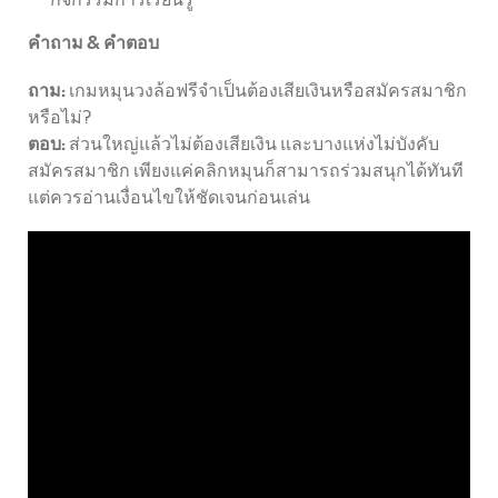
คำถาม & คำตอบ
ถาม:
เกมหมุนวงล้อฟรีจำเป็นต้องเสียเงินหรือสมัครสมาชิก
หรือไม่?
ตอบ:
ส่วนใหญ่แล้วไม่ต้องเสียเงิน และบางแห่งไม่บังคับ
สมัครสมาชิก เพียงแค่คลิกหมุนก็สามารถร่วมสนุกได้ทันที
แต่ควรอ่านเงื่อนไขให้ชัดเจนก่อนเล่น