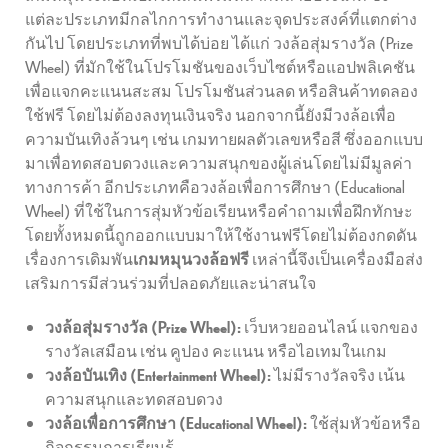
แต่ละประเภทมีกลไกการทำงานและจุดประสงค์ที่แตกต่าง
กันไป โดยประเภทที่พบได้บ่อย ได้แก่ วงล้อสุ่มรางวัล (Prize
Wheel) ที่มักใช้ในโปรโมชันของเว็บไซต์หรือแอปพลิเคชัน
เพื่อแจกคะแนนสะสม โปรโมชันส่วนลด หรือสินค้าทดลอง
ใช้ฟรี โดยไม่ต้องลงทุนเงินจริง นอกจากนี้ยังมีวงล้อเพื่อ
ความบันเทิงล้วนๆ เช่น เกมทายผลตัวเลขหรือสี ซึ่งออกแบบ
มาเพื่อทดสอบดวงและความสนุกของผู้เล่นโดยไม่มีมูลค่า
ทางการค้า อีกประเภทคือวงล้อเพื่อการศึกษา (Educational
Wheel) ที่ใช้ในการสุ่มหัวข้อเรียนหรือคำถามเพื่อฝึกทักษะ
โดยทั้งหมดนี้ถูกออกแบบมาให้ใช้งานฟรีโดยไม่ต้องกดดัน
เรื่องการเดิมพัน
เกมหมุนวงล้อฟรี
เหล่านี้จึงเป็นเครื่องมือส่ง
เสริมการมีส่วนร่วมที่ปลอดภัยและน่าสนใจ
วงล้อสุ่มรางวัล (Prize Wheel):
เว็บหวยออนไลน์
แจกของ
รางวัลเสมือน เช่น คูปอง คะแนน หรือไอเทมในเกม
วงล้อบันเทิง (Entertainment Wheel):
ไม่มีรางวัลจริง เน้น
ความสนุกและทดสอบดวง
วงล้อเพื่อการศึกษา (Educational Wheel):
ใช้สุ่มหัวข้อหรือ
กิจกรรมการเรียนรู้