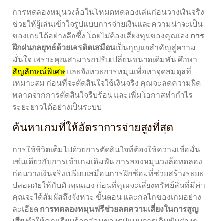
การทดลองหมุนวงล้อในโหมดทดลองเล่นก่อนวางเงินจริง
ช่วยให้ผู้เล่นเข้าใจรูปแบบการจ่ายเงินและความน่าจะเป็น
ของเกมได้อย่างลึกซึ้ง โดยไม่ต้องเสี่ยงทุนของคุณเอง
การ
ฝึกฝนกลยุทธ์ด้วยเครดิตเสมือน
เป็นกุญแจสำคัญสู่ความ
มั่นใจ เพราะคุณสามารถปรับเปลี่ยนขนาดเดิมพัน ศึกษา
สัญลักษณ์พิเศษ
และจังหวะการหมุนเพื่อหาจุดสมดุลที่
เหมาะสม ก่อนที่จะตัดสินใจใช้เงินจริง คุณจะลดความผิด
พลาดจากการตัดสินใจรีบร้อน และเพิ่มโอกาสทำกำไร
ระยะยาวได้อย่างเป็นระบบ
ค้นหาเกมที่ให้อัตราการจ่ายสูงที่สุด
การใช้ชีวิตเต็มไปด้วยการตัดสินใจที่ต้องใช้ความเชื่อมั่น
เช่นเดียวกับการเข้าเกมเดิมพัน การลองหมุนวงล้อทดลอง
ก่อนวางเงินจริงเปรียบเสมือนการฝึกซ้อมที่ช่วยสร้างระยะ
ปลอดภัยให้กับตัวคุณเอง ก่อนที่คุณจะเสี่ยงทรัพย์สินที่มีค่า
คุณจะได้สัมผัสถึงจังหวะ ขั้นตอน และกลไกของเกมอย่าง
ละเอียด
การทดลองหมุนฟรีช่วยลดความเสี่ยงในการสูญ
เสีย
ทำให้คุณเรียนรู้จุดอ่อนของรูปแบบการเดิมพันต่างๆ