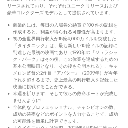
リースされており、それぞれユニーク リリースおよび
豪華コレクターズ モデルとして提供されています。
商業的には、毎日の入場券の懸賞で 100 件の記録を
作成すると、利益が得られる可能性が高まります。
初の全世界興行収入が18億4,000万ドルを突破した
『タイタニック』は、最も新しい10億ドルの記録に
到達した最初の映画であり（1993年の『ジュラシッ
ク・パーク』はその後、この偉業を達成するための
基本公開映画となり、その後も公開される）、キャ
メロン監督の2作目『アバター』（2009年）が今年
それを超えるまで、史上最高の興行収入を記録した
映画に挑戦することができる。
幸運を祈ります、そして彼らの救命ボートが完成し
ませんように!
全体的なプロフェッショナル、チャンピオンの数、
成功の確率などのポイントを入力することで、成功
の可能性を簡単に計算できます。
『タイタニック』は実際、2023年3月10日に地元パ