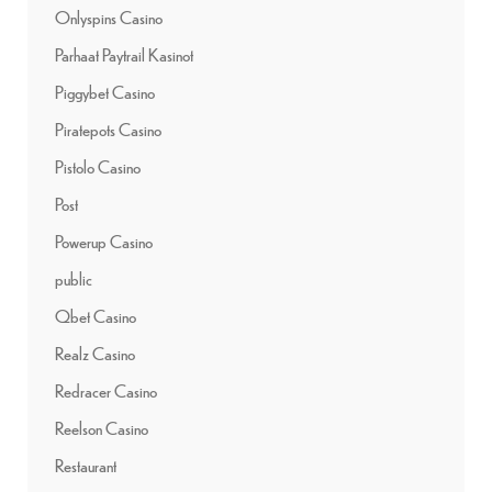
Onlyspins Casino
Parhaat Paytrail Kasinot
Piggybet Casino
Piratepots Casino
Pistolo Casino
Post
Powerup Casino
public
Qbet Casino
Realz Casino
Redracer Casino
Reelson Casino
Restaurant