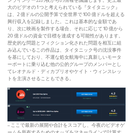
大のビデオの 1 つと考えられている『タイタニック』
は、2 億ドルの公開予算で全世界で 100 億ドルを超える
興行収入を記録しました。これは基本的な金額であ
り、次に映画を製作する場合、それに応じて 10 億から
20 億ドルの資金で目標を達成する可能性があります。
歴史的な問題とフィクション化された問題を相互に組
み込んでいるこの作品は、タイタニック号の沈没事件
を基にしており、不運な処女航海中に真新しいモータ
ーボートに乗り込む他の公的グループのメンバーとし
てレオナルド・ディカプリオやケイト・ウィンスレッ
トを主演させることもできる。
– ここで最新の展開や合計をスコアし、今夜のビデオゲ
ームを所有するためのオッズをマネーラインで計算す