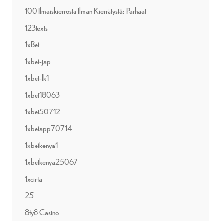
100 Ilmaiskierrosta Ilman Kierrätystä: Parhaat
123texts
1xBet
1xbet-jap
1xbet-lk1
1xbet18063
1xbet50712
1xbetapp70714
1xbetkenya1
1xbetkenya25067
1xcinta
25
8ty8 Casino