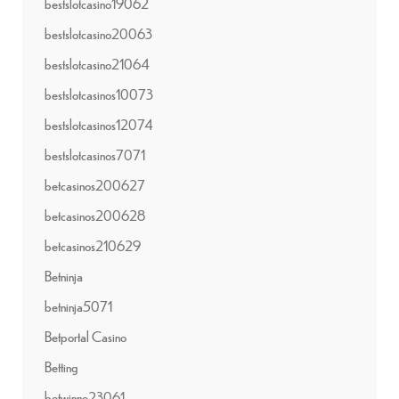
bestslotcasino19062
bestslotcasino20063
bestslotcasino21064
bestslotcasinos10073
bestslotcasinos12074
bestslotcasinos7071
betcasinos200627
betcasinos200628
betcasinos210629
Betninja
betninja5071
Betportal Casino
Betting
betwinne23061