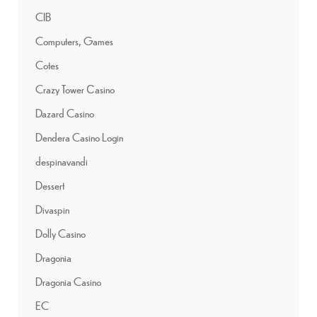
CIB
Computers, Games
Cotes
Crazy Tower Сasino
Dazard Casino
Dendera Casino Login
despinavandi
Dessert
Divaspin
Dolly Casino
Dragonia
Dragonia Casino
EC