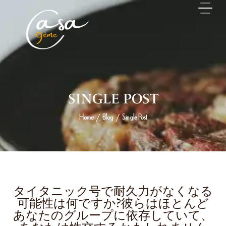
SINGLE POST
Home
Blog
Single Post
/
/
30 MAI 2026
タイタニック号で耐久力がなくなる
可能性は何ですか?彼らはほとんど
あなたのグループに依存していて、