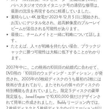
バハ​​ スタジオでのタイタニック号の適切な修理は、
最新の沈没を再現するのに精通していました。
素晴らしい 4K 放電が 2023 年 12 月 5 日に開始され、
お互いにデジタル化され、超高解像度のブルーレイ
ビームが送信される可能性があります。
最後に、チームメイトと一緒に戦略について話しま
す。
たとえば、人々が戦略を持たない場合、ブラックジ
ャックに勝つ可能性は大幅に低下することがわかり
ます。
2007年中に、この映画の10回目の結婚式に合わせて、
DVD用の「10回目のウェディング・エディション」が発
売され、2005年の3枚組ディスクのうち最初の2枚には
映画が含まれており、またそれらの個々のディスクの
特別機能も含まれていました。限定 5 ディスクの豪華
限定版も、Joined Empire で 10,100,000 個だけデザインさ
れて簡単に作成されました。 Buddy リージョン内では、
2 枚組ディスクと 5 枚組ディスクのバリエーションがリ