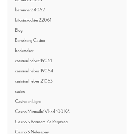
betwinner24062
bitcoinbookies22061
Blog
Bonuskong Casino
bookmaker
casinionlinebest19061
casinionlinebest19064
casinionlinebest21063
casino
Casino en Ligne
Casino Minimální Vklad 100 Kč
Casino S Bonusem Za Registraci
Casino S Neterapay