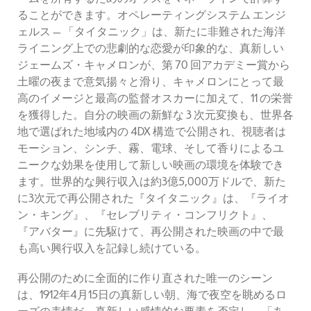
ることができます。オペレーティングシステム エンジ
ェルス — 「タイタニック」は、新たに非難された海洋
ライニング上での悲劇的な恋愛が印象的な、真新しい
ジェームズ・キャメロンが、第 70 回アカデミー賞から
土曜の夜まで意気揚々と滑り、キャメロンにとって最
高のイメージと最高の監督オスカーに加えて、11 の栄誉
を獲得した。自分の映画の新鮮な 3 次元変換も、世界各
地で選ばれた地域内の 4DX 構造で公開され、視聴者は
モーション、シンチ、霧、電球、そして香りによるユ
ニークな効果を使用して新しい映画の環境を体験でき
ます。世界的な興行収入は約3億5,000万ドルで、新た
に3次元で再公開された『タイタニック』は、『ライオ
ン・キング』、『セレブリティ・コンフリクト』、
『アバター』に先駆けて、再公開された映画の中で最
も高い興行収入を記録し続けている。
再公開のために全面的に作り直された唯一のシーン
は、1912年4月15日の真新しい朝、海で夜空を眺めるロ
ーズの表情だ。真新しい感情的な要素を否定し、「あ