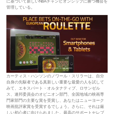
に基づいて新しいNBAチャンピオンシップに勝つ機会を
管理している。
カーティス・ハンソンのノワール・スリラーは、自分
自身の先駆者である真新しい重要な最愛の人を試して
みて、エキスパート・オルタナティブ、ロサンゼル
ス、連邦委員会のオピニオン部門、全国地域の映画専
門家部門の主要な賞を受賞し、あなたはニューヨーク
映画批評家賞を受賞するでしょう。さらに、それは厳
しい初心者に向けられました。最高のサポートセレブ