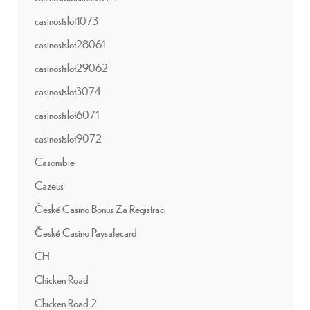
casinostslot1073
casinostslot28061
casinostslot29062
casinostslot3074
casinostslot6071
casinostslot9072
Casombie
Cazeus
České Casino Bonus Za Registraci
České Casino Paysafecard
CH
Chicken Road
Chicken Road 2