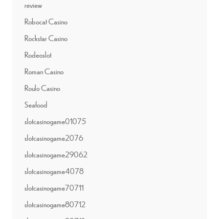
review
Robocat Casino
Rockstar Casino
Rodeoslot
Roman Casino
Roulo Casino
Seafood
slotcasinogame01075
slotcasinogame2076
slotcasinogame29062
slotcasinogame4078
slotcasinogame70711
slotcasinogame80712