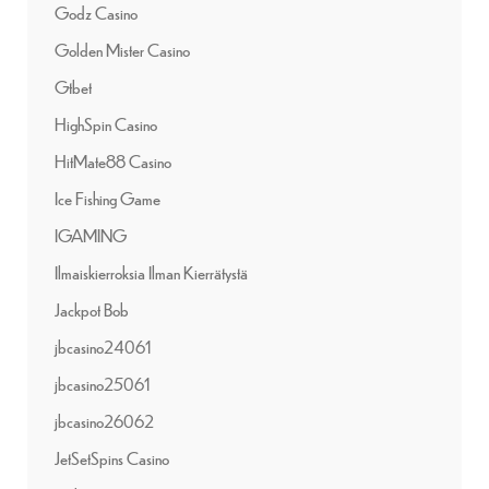
Godz Casino
Golden Mister Casino
Gtbet
HighSpin Casino
HitMate88 Casino
Ice Fishing Game
IGAMING
Ilmaiskierroksia Ilman Kierrätystä
Jackpot Bob
jbcasino24061
jbcasino25061
jbcasino26062
JetSetSpins Casino