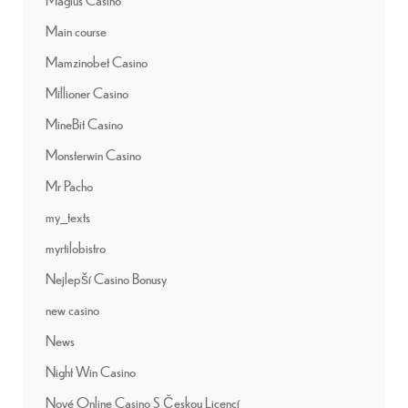
Main course
Mamzinobet Casino
Millioner Casino
MineBit Casino
Monsterwin Casino
Mr Pacho
my_texts
myrtilobistro
Nejlepší Casino Bonusy
new casino
News
Night Win Casino
Nové Online Casino S Českou Licencí