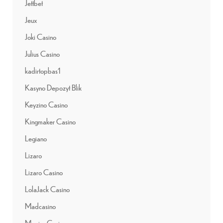
Jettbet
Jeux
Joki Casino
Julius Casino
kadirtopbas1
Kasyno Depozyt Blik
Keyzino Casino
Kingmaker Casino
Legiano
Lizaro
Lizaro Casino
LolaJack Casino
Madcasino
Magius Casino