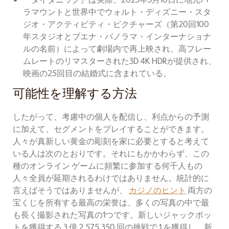
ラマウントと世界中でウォルト・ディズニー・スタ
ジオ・アクティビティ・ピクチャーズ（第20回100
年スタジオとブエナ・パノラマ・インターナショナ
ルの名前）によって劇場内で再上映され、高フレー
ムレートのリマスターされた3D 4K HDRが提供され、
映画の25回目の結婚式に含まれている。
可能性を理解する方法
したがって、考慮中の個人を配信し、利点からの予測
に加えて、セグメントをプレイすることができます。
人々が真新しい黄金の彫刻を家に必要とすると考えて
いる人は次のとおりです。それにもかかわらず、この
種のオンライン ゲームに頻繁に参加する何千人もの
人々全員が延期されるわけではありません。統計的に
言えばそうではありませんが、
カジノのヒント
両方の
宝くじを所有する最高の栄誉は、多くの写真の中で最
も長く撮影された写真の1つです。新しいジャックポッ
トを獲得する 3 億 2,575,350 回の挑戦で 1 を獲得し、新