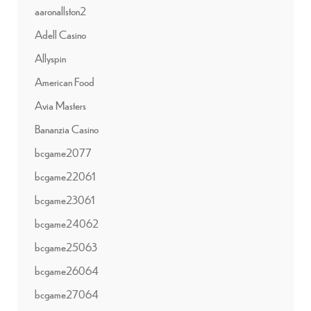
aaronallston2
Adell Casino
Allyspin
American Food
Avia Masters
Bananzia Casino
bcgame2077
bcgame22061
bcgame23061
bcgame24062
bcgame25063
bcgame26064
bcgame27064