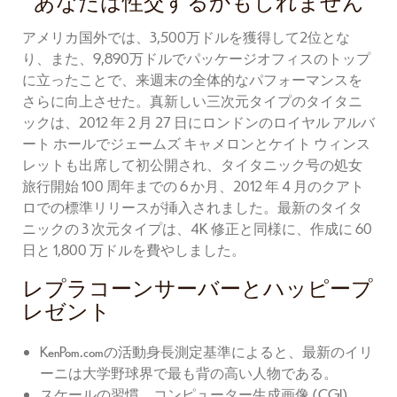
あなたは性交するかもしれません
アメリカ国外では、3,500万ドルを獲得して2位とな
り、また、9,890万ドルでパッケージオフィスのトップ
に立ったことで、来週末の全体的なパフォーマンスを
さらに向上させた。真新しい三次元タイプのタイタニ
ックは、2012 年 2 月 27 日にロンドンのロイヤル アルバ
ート ホールでジェームズ キャメロンとケイト ウィンス
レットも出席して初公開され、タイタニック号の処女
旅行開始 100 周年までの 6 か月、2012 年 4 月のクアト
ロでの標準リリースが挿入されました。最新のタイタ
ニックの 3 次元タイプは、4K 修正と同様に、作成に 60
日と 1,800 万ドルを費やしました。
レプラコーンサーバーとハッピープ
レゼント
KenPom.comの活動身長測定基準によると、最新のイリ
ーニは大学野球界で最も背の高い人物である。
スケールの習慣、コンピューター生成画像 (CGI)、