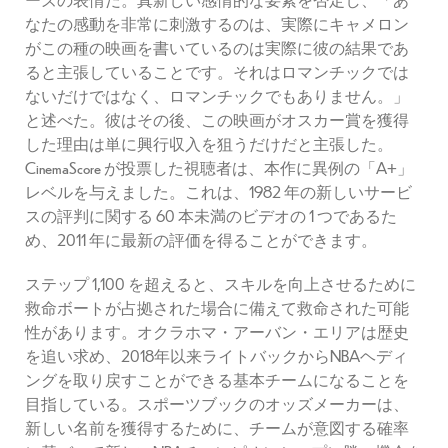
なたの感動を非常に刺激するのは、実際にキャメロン
がこの種の映画を書いているのは実際に彼の結果であ
ると主張していることです。それはロマンチックでは
ないだけではなく、ロマンチックでもありません。」
と述べた。彼はその後、この映画がオスカー賞を獲得
した理由は単に興行収入を狙うだけだと主張した。
CinemaScore が投票した視聴者は、本作に異例の「A+」
レベルを与えました。これは、1982 年の新しいサービ
スの評判に関する 60 本未満のビデオの 1 つであるた
め、2011 年に最新の評価を得ることができます。
ステップ 1,100 を超えると、スキルを向上させるために
救命ボートが占拠された場合に備えて救命された可能
性があります。オクラホマ・アーバン・エリアは歴史
を追い求め、2018年以来ライトバックからNBAヘディ
ングを取り戻すことができる基本チームになることを
目指している。スポーツブックのオッズメーカーは、
新しい名前を獲得するために、チームが意図する確率