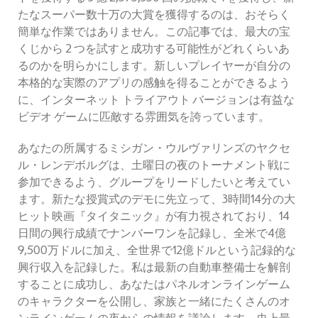
たなスーパー数十万の大賞を獲得するのは、おそらく
簡単な作業ではありません。この記事では、最大の宝
くじから 2 つを試すと成功する可能性がどれくらいあ
るのかを明らかにします。新しいプレイヤーが自分の
本格的な実際のアプリの感触を得ることができるよう
に、インターネット トライアウト バージョンは有益な
ビデオ ゲームに匹敵する雰囲気を誇っています。
あなたの所属するミシガン・ウルヴァリンズのヤクセ
ル・レンデボルグは、土曜日の夜のトーナメント戦に
参加できるよう、グループをリードしたいと考えてい
ます。新たな授賞式のデモに先立って、3時間14分の大
ヒット映画『タイタニック』が有力視されており、14
日間の興行成績でナンバーワンを記録し、全米で4億
9,500万ドルに加え、全世界で12億ドルという記録的な
興行収入を記録した。私は最新の自動車整備士を解剖
することに成功し、あなたはパネルオンラインゲーム
のキャラクターを公開し、家族と一緒にたくさんのオ
ンラインゲームの夜からの情報を議論します。史上最