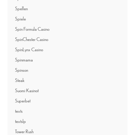
Spellen
Spiele
Spin Formula Casino
SpinChester Casino
SpinLynx Casino
Spinmama
Spinson
Steak
Suomi Kasinot
Superbet
texts
textslp
Tower Rush