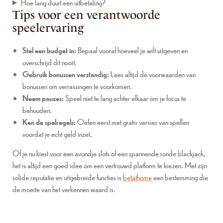
Hoe lang duurt een uitbetaling?
Tips voor een verantwoorde
speelervaring
Stel een budget in:
Bepaal vooraf hoeveel je wilt uitgeven en
overschrijd dit nooit.
Gebruik bonussen verstandig:
Lees altijd de voorwaarden van
bonussen om verrassingen te voorkomen.
Neem pauzes:
Speel niet te lang achter elkaar om je focus te
behouden.
Ken de spelregels:
Oefen eerst met gratis versies van spellen
voordat je echt geld inzet.
Of je nu kiest voor een avondje slots of een spannende ronde blackjack,
het is altijd een goed idee om een vertrouwd platform te kiezen. Met zijn
solide reputatie en uitgebreide functies is
betathome
een bestemming die
de moeite van het verkennen waard is.