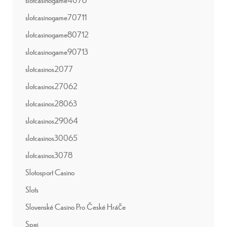
slotcasinogame70711
slotcasinogame80712
slotcasinogame90713
slotcasinos2077
slotcasinos27062
slotcasinos28063
slotcasinos29064
slotcasinos30065
slotcasinos3078
Slotosport Casino
Slots
Slovenské Casino Pro České Hráče
Spei