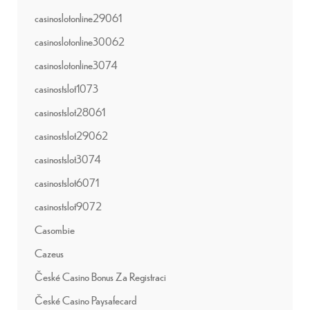
casinoslotonline29061
casinoslotonline30062
casinoslotonline3074
casinostslot1073
casinostslot28061
casinostslot29062
casinostslot3074
casinostslot6071
casinostslot9072
Casombie
Cazeus
České Casino Bonus Za Registraci
České Casino Paysafecard