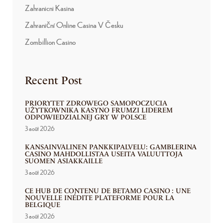
Zahranicni Kasina
Zahraniční Online Casina V Česku
Zombillion Casino
Recent Post
PRIORYTET ZDROWEGO SAMOPOCZUCIA
UŻYTKOWNIKA KASYNO FRUMZI LIDEREM
ODPOWIEDZIALNEJ GRY W POLSCE
3 août 2026
KANSAINVÄLINEN PANKKIPALVELU: GAMBLERINA
CASINO MAHDOLLISTAA USEITA VALUUTTOJA
SUOMEN ASIAKKAILLE
3 août 2026
CE HUB DE CONTENU DE BETAMO CASINO : UNE
NOUVELLE INÉDITE PLATEFORME POUR LA
BELGIQUE
3 août 2026