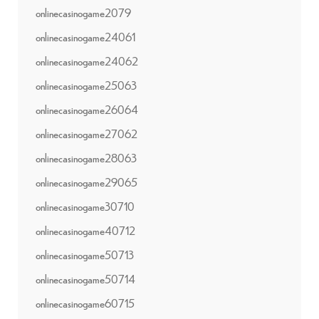
onlinecasinogame2079
onlinecasinogame24061
onlinecasinogame24062
onlinecasinogame25063
onlinecasinogame26064
onlinecasinogame27062
onlinecasinogame28063
onlinecasinogame29065
onlinecasinogame30710
onlinecasinogame40712
onlinecasinogame50713
onlinecasinogame50714
onlinecasinogame60715