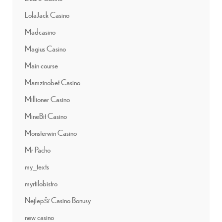
LolaJack Casino
Madcasino
Magius Casino
Main course
Mamzinobet Casino
Millioner Casino
MineBit Casino
Monsterwin Casino
Mr Pacho
my_texts
myrtilobistro
Nejlepší Casino Bonusy
new casino