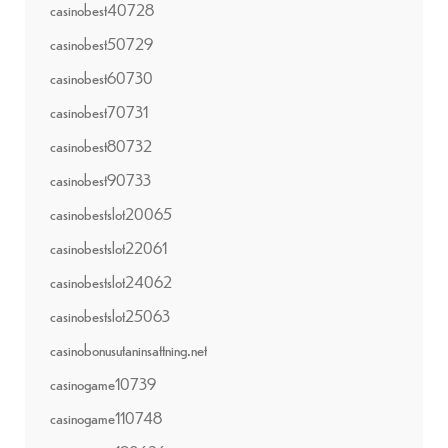
casinobest40728
casinobest50729
casinobest60730
casinobest70731
casinobest80732
casinobest90733
casinobestslot20065
casinobestslot22061
casinobestslot24062
casinobestslot25063
casinobonusutaninsattning.net
casinogame10739
casinogame110748