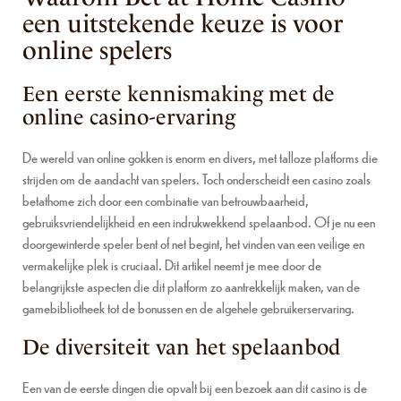
een uitstekende keuze is voor
online spelers
Een eerste kennismaking met de
online casino-ervaring
De wereld van online gokken is enorm en divers, met talloze platforms die
strijden om de aandacht van spelers. Toch onderscheidt een casino zoals
betathome zich door een combinatie van betrouwbaarheid,
gebruiksvriendelijkheid en een indrukwekkend spelaanbod. Of je nu een
doorgewinterde speler bent of net begint, het vinden van een veilige en
vermakelijke plek is cruciaal. Dit artikel neemt je mee door de
belangrijkste aspecten die dit platform zo aantrekkelijk maken, van de
gamebibliotheek tot de bonussen en de algehele gebruikerservaring.
De diversiteit van het spelaanbod
Een van de eerste dingen die opvalt bij een bezoek aan dit casino is de