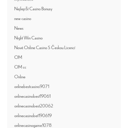
Nejlepší Casino Bonusy
new casino
News
Night Win Casino
Nové Online Casino S Českou Licencí
OM
OM cc
Online
onlinebestcasino9071
onlinecasinobest19061
onlinecasinobest20062
onlinecasinobet190619
onlinecasinogame1078