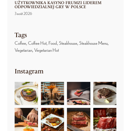
UŻYTKOWNIKA KASYNO FRUMZI LIDEREM
ODPOWIEDZIALNEJ GRY W POLSCE
3 août 2026
Tags
Coffee
Coffee Hot
Food
Steakhouse
Steakhouse Menu
Vegetarian
Vegetarian Hot
Instagram