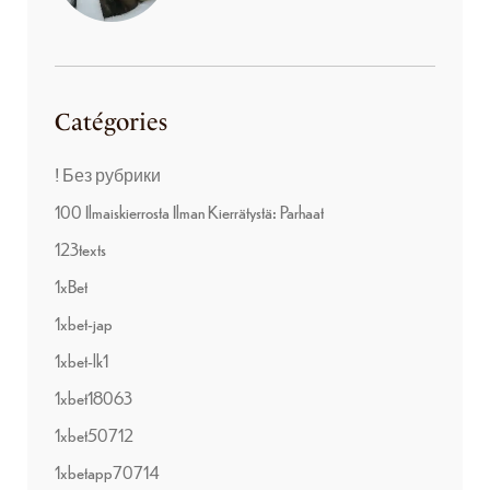
Catégories
! Без рубрики
100 Ilmaiskierrosta Ilman Kierrätystä: Parhaat
123texts
1xBet
1xbet-jap
1xbet-lk1
1xbet18063
1xbet50712
1xbetapp70714