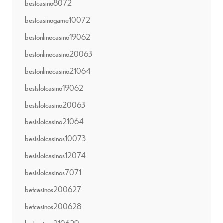
bestcasino8072
bestcasinogame10072
bestonlinecasino19062
bestonlinecasino20063
bestonlinecasino21064
bestslotcasino19062
bestslotcasino20063
bestslotcasino21064
bestslotcasinos10073
bestslotcasinos12074
bestslotcasinos7071
betcasinos200627
betcasinos200628
betcasinos210629