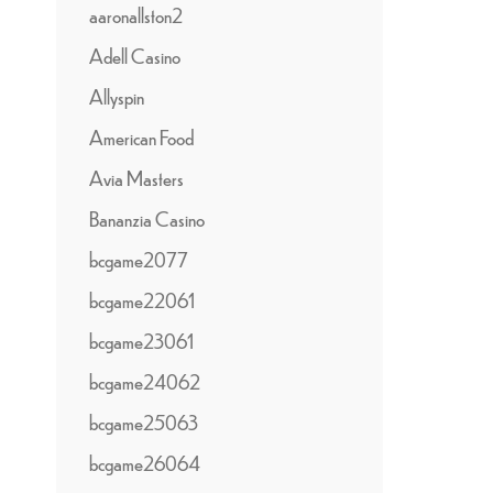
aaronallston2
Adell Casino
Allyspin
American Food
Avia Masters
Bananzia Casino
bcgame2077
bcgame22061
bcgame23061
bcgame24062
bcgame25063
bcgame26064