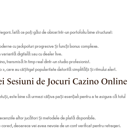
ii. Iată ce poți găsi de obicei într-un portofoliu bine structurat:
oderne cu jackpoturi progresive și funcții bonus complexe.
 variantă digitală sau cu dealer live.
, transmisă în timp real dintr-un studio profesionist.
 », care au câștigat popularitate datorită simplității și ritmului alert.
i Sesiuni de Jocuri Cazino Online
 Totuși, este bine să urmezi câțiva pași esențiali pentru a te asigura că totul
recenziile altor jucători și metodele de plată disponibile.
rect, deoarece vei avea nevoie de un cont verificat pentru retrageri.