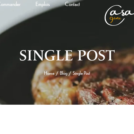
ommander
Emplois
Contact
SINGLE POST
Home
Blog
Single Post
/
/
0 MAI 2026