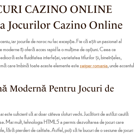
CURI CAZINO ONLINE
a Jocurilor Cazino Online
ceniu, iar jocurile de noroc nu fac excepție. Fie că ești un pasionat al
mele moderne îți oferă acces rapid la o mulțime de opțiuni. Ceea ce
ră este fluiditatea interfeței, varietatea titlurilor și, bineînțeles,
formă care îmbină toate aceste elemente este
swiper romania
, unde accentul
mă Modernă Pentru Jocuri de
i este suficient să ai doar câteva sloturi vechi. Jucătorii de astăzi caută
oase. Mai mult, tehnologia HTML5 a permis dezvoltarea de jocuri care
e, fără pierderi de calitate. Astfel, poți să te bucuri de o sesiune de jocuri