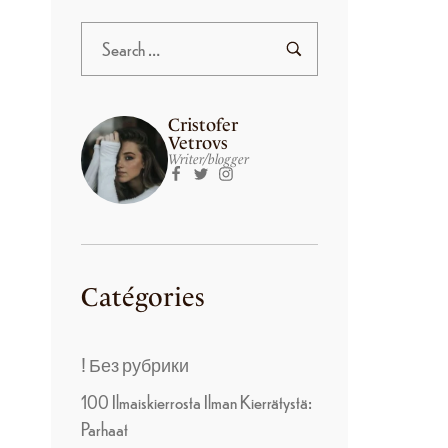
Cristofer
Vetrovs
Writer/blogger
Catégories
! Без рубрики
100 Ilmaiskierrosta Ilman Kierrätystä:
Parhaat