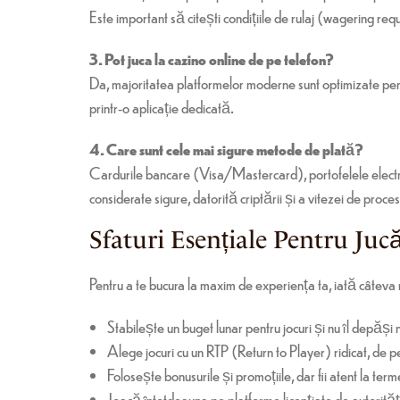
Este important să citești condițiile de rulaj (wagering re
3. Pot juca la cazino online de pe telefon?
Da, majoritatea platformelor moderne sunt optimizate pentru
printr-o aplicație dedicată.
4. Care sunt cele mai sigure metode de plată?
Cardurile bancare (Visa/Mastercard), portofelele electro
considerate sigure, datorită criptării și a vitezei de proce
Sfaturi Esențiale Pentru Juc
Pentru a te bucura la maxim de experiența ta, iată câteva
Stabilește un buget lunar pentru jocuri și nu îl depăși 
Alege jocuri cu un RTP (Return to Player) ridicat, de
Folosește bonusurile și promoțiile, dar fii atent la term
Joacă întotdeauna pe platforme licențiate de autori