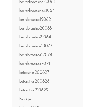
bestonlinecasino20063
bestonlinecasino21064
bestslotcasino19062
bestslotcasino20063
bestslotcasino21064
bestslotcasinos10073
bestslotcasinos12074
bestslotcasinos7071
betcasinos200627
betcasinos200628
betcasinos210629
Betninja