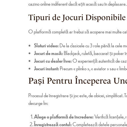
cazino online indiferent dacă ești acasă sau în deplasare.
Tipuri de Jocuri Disponibile
O platformă completă ar trebui să acopere mai multe categor
Sloturi video:
De la clasicele cu 3 role până la cele m
Jocuri de masă:
Blackjack, ruletă, baccarat și poker în
Jocuri cu dealer live:
O experiență autentică de cazino
Jocuri instant:
Precum « plinko », « aviator » sau « limbo
Pași Pentru Începerea Une
Procesul de înregistrare și joc este, de obicei, simplificat.
decurge lin:
Alege o platformă de încredere:
Verifică licențele, 
Înregistrează contul:
Completează datele personale co