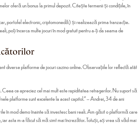
lor oferă un bonus la primul depozit. Citește termenii și condițiile, în
, portofel electronic, criptomonedă) și realizează prima tranzacție.
eali, poți încerca multe jocuri în mod gratuit pentru a-ți da seama de
ucătorilor
ent diverse platforme de jocuri cazino online. Observațiile lor reflectă atât
. Ceea ce apreciez cel mai mult este rapiditatea retragerilor. Nu suport să
Unele platforme sunt excelente la acest capitol.” – Andrei, 34 de ani
ile în mod demo înainte să investesc bani reali. Am găsit o platformă care
, iar asta m-a făcut să mă simt mai încrezător. Totuși, aș vrea să văd mai