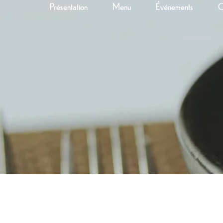
Présentation
Menu
Événements
C
3