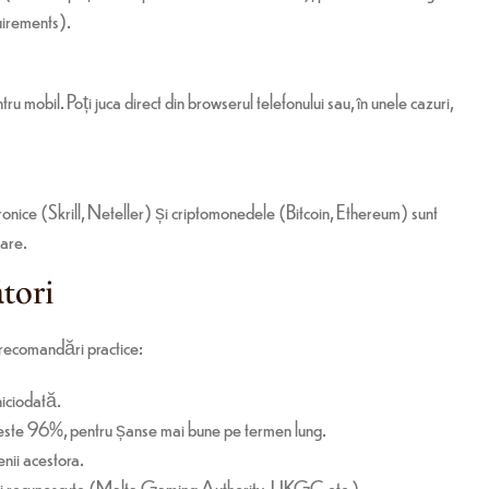
quirements).
 mobil. Poți juca direct din browserul telefonului sau, în unele cazuri,
nice (Skrill, Neteller) și criptomonedele (Bitcoin, Ethereum) sunt
sare.
ători
 recomandări practice:
niciodată.
 peste 96%, pentru șanse mai bune pe termen lung.
enii acestora.
tăți recunoscute (Malta Gaming Authority, UKGC etc.).