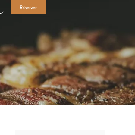
Réserver