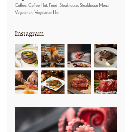
Coffee
Coffee Hot
Food
Steakhouse
Steakhouse Menu
Vegetarian
Vegetarian Hot
Instagram