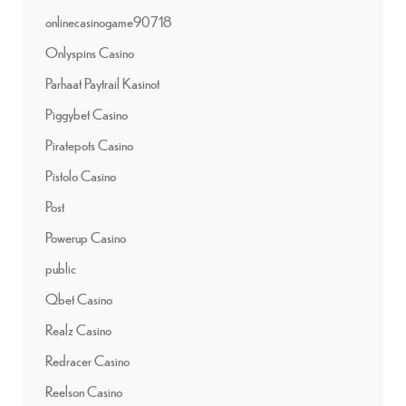
onlinecasinogame90718
Onlyspins Casino
Parhaat Paytrail Kasinot
Piggybet Casino
Piratepots Casino
Pistolo Casino
Post
Powerup Casino
public
Qbet Casino
Realz Casino
Redracer Casino
Reelson Casino