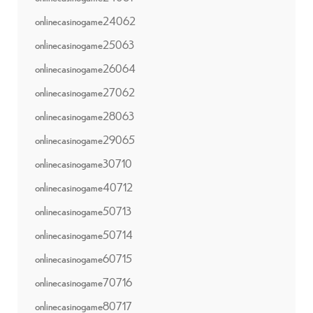
onlinecasinogame24062
onlinecasinogame25063
onlinecasinogame26064
onlinecasinogame27062
onlinecasinogame28063
onlinecasinogame29065
onlinecasinogame30710
onlinecasinogame40712
onlinecasinogame50713
onlinecasinogame50714
onlinecasinogame60715
onlinecasinogame70716
onlinecasinogame80717