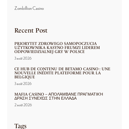
Zombillion Casino
Recent Post
PRIORYTET ZDROWEGO SAMOPOCZUCIA
UŻYTKOWNIKA KASYNO FRUMZI LIDEREM
ODPOWIEDZIALNEJ GRY W POLSCE
3 août 2026
CE HUB DE CONTENU DE BETAMO CASINO : UNE
NOUVELLE INÉDITE PLATEFORME POUR LA
BELGIQUE
3 août 2026
MAFIA CASINO – ΑΠΟΛΆΜΒΑΝΕ ΠΡΑΓΜΑΤΙΚΉ
ΔΡΆΣΗ ΣΥΝΕΧΏΣ ΣΤΗΝ ΕΛΛΆΔΑ
2 août 2026
Tags