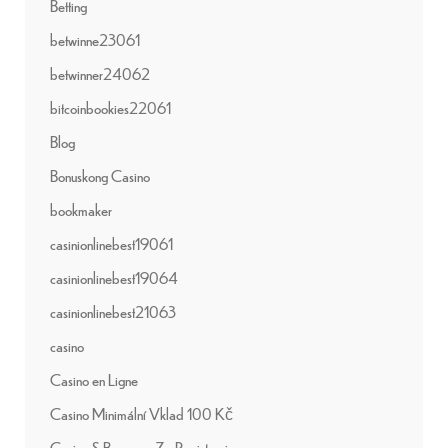
Betting
betwinne23061
betwinner24062
bitcoinbookies22061
Blog
Bonuskong Casino
bookmaker
casinionlinebest19061
casinionlinebest19064
casinionlinebest21063
casino
Casino en Ligne
Casino Minimální Vklad 100 Kč
Casino S Bonusem Za Registraci