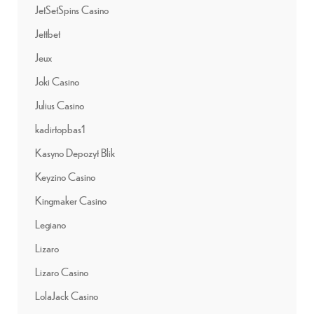
JetSetSpins Casino
Jettbet
Jeux
Joki Casino
Julius Casino
kadirtopbas1
Kasyno Depozyt Blik
Keyzino Casino
Kingmaker Casino
Legiano
Lizaro
Lizaro Casino
LolaJack Casino