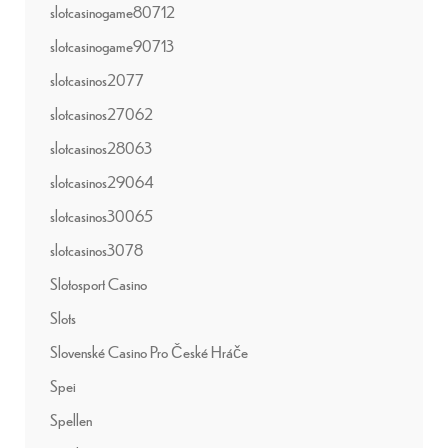
slotcasinogame80712
slotcasinogame90713
slotcasinos2077
slotcasinos27062
slotcasinos28063
slotcasinos29064
slotcasinos30065
slotcasinos3078
Slotosport Casino
Slots
Slovenské Casino Pro České Hráče
Spei
Spellen