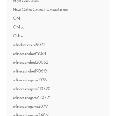
Night Win Casino
Nové Online Casino S Českou Licencí
OM
OM cc
Online
onlinebestcasino9071
onlinecasinobest19061
onlinecasinobest20062
onlinecasinobet190619
onlinecasinogame1078
onlinecasinogame110720
onlinecasinogame120721
onlinecasinogame2079
onlinecasinogame24061