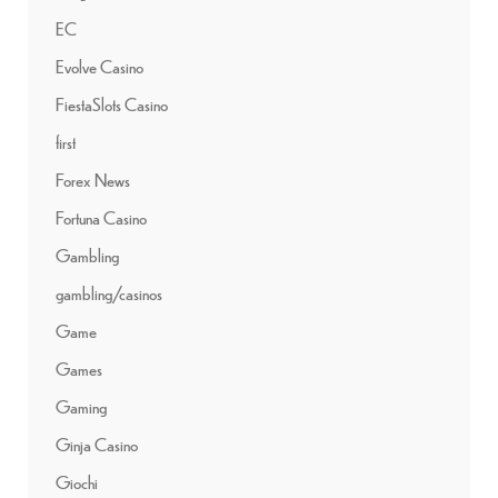
EC
Evolve Casino
FiestaSlots Casino
first
Forex News
Fortuna Casino
Gambling
gambling/casinos
Game
Games
Gaming
Ginja Casino
Giochi