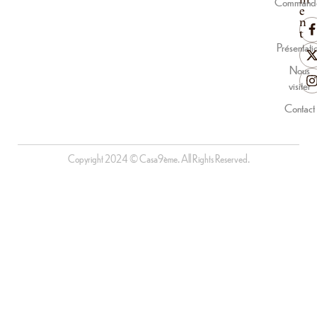
Command
e
n
t
Présentati
Nous
visiter
Contact
Copyright 2024 © Casa9ème. All Rights Reserved.