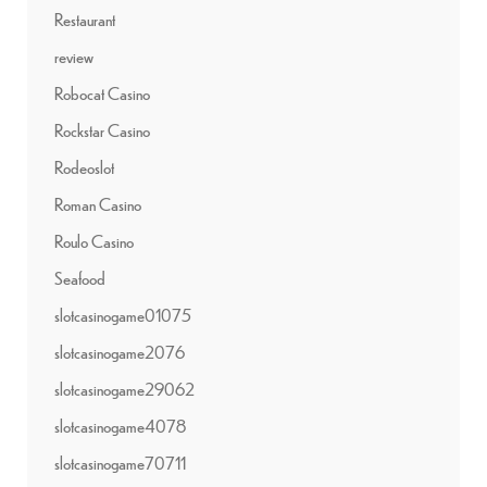
Restaurant
review
Robocat Casino
Rockstar Casino
Rodeoslot
Roman Casino
Roulo Casino
Seafood
slotcasinogame01075
slotcasinogame2076
slotcasinogame29062
slotcasinogame4078
slotcasinogame70711