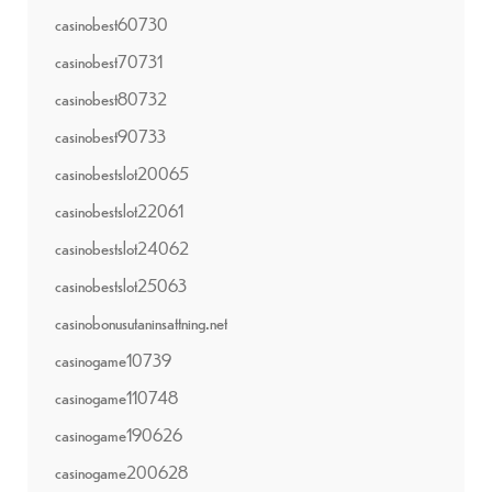
casinobest60730
casinobest70731
casinobest80732
casinobest90733
casinobestslot20065
casinobestslot22061
casinobestslot24062
casinobestslot25063
casinobonusutaninsattning.net
casinogame10739
casinogame110748
casinogame190626
casinogame200628