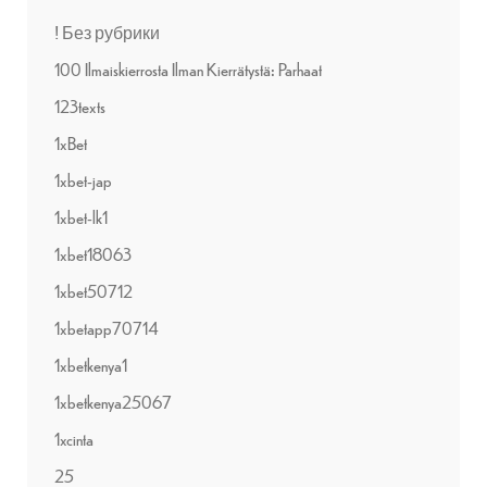
! Без рубрики
100 Ilmaiskierrosta Ilman Kierrätystä: Parhaat
123texts
1xBet
1xbet-jap
1xbet-lk1
1xbet18063
1xbet50712
1xbetapp70714
1xbetkenya1
1xbetkenya25067
1xcinta
25