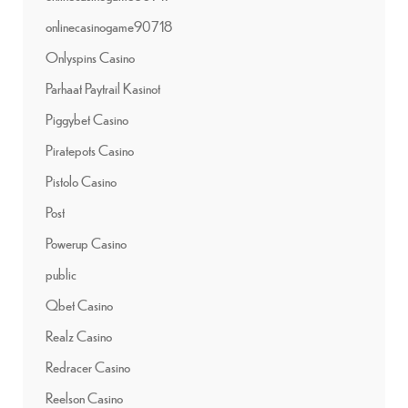
onlinecasinogame90718
Onlyspins Casino
Parhaat Paytrail Kasinot
Piggybet Casino
Piratepots Casino
Pistolo Casino
Post
Powerup Casino
public
Qbet Casino
Realz Casino
Redracer Casino
Reelson Casino