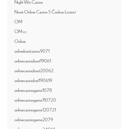
Night Win Casino
Nové Online Casino S Českou Licencí
OM
OM cc
Online
onlinebestcasino9071
onlinecasinobest19061
onlinecasinobest20062
onlinecasinobet190619
onlinecasinogame1078
onlinecasinogame110720
onlinecasinogame120721
onlinecasinogame2079