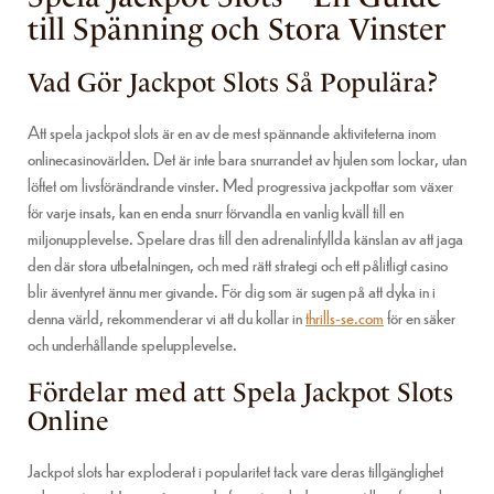
till Spänning och Stora Vinster
Vad Gör Jackpot Slots Så Populära?
Att spela jackpot slots är en av de mest spännande aktiviteterna inom
onlinecasinovärlden. Det är inte bara snurrandet av hjulen som lockar, utan
löftet om livsförändrande vinster. Med progressiva jackpottar som växer
för varje insats, kan en enda snurr förvandla en vanlig kväll till en
miljonupplevelse. Spelare dras till den adrenalinfyllda känslan av att jaga
den där stora utbetalningen, och med rätt strategi och ett pålitligt casino
blir äventyret ännu mer givande. För dig som är sugen på att dyka in i
denna värld, rekommenderar vi att du kollar in
thrills-se.com
för en säker
och underhållande spelupplevelse.
Fördelar med att Spela Jackpot Slots
Online
Jackpot slots har exploderat i popularitet tack vare deras tillgänglighet