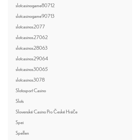
slotcasinogame80712
slotcasinogame90713
slotcasinos2077
slotcasinos27062
slotcasinos28063
slotcasinos29064
slotcasinos30065
slotcasinos3078
Slotosport Casino
Slots
Slovenské Casino Pro České Hráče
Spei
Spellen