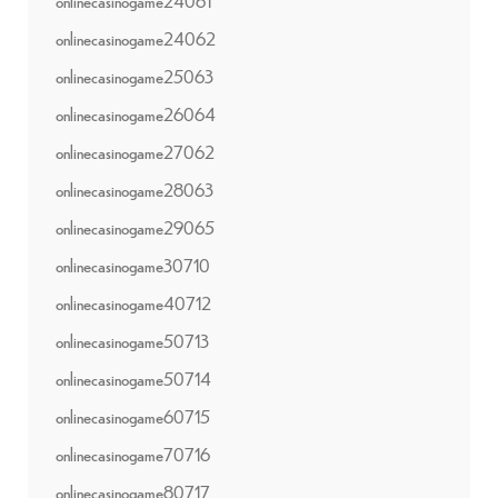
onlinecasinogame24061
onlinecasinogame24062
onlinecasinogame25063
onlinecasinogame26064
onlinecasinogame27062
onlinecasinogame28063
onlinecasinogame29065
onlinecasinogame30710
onlinecasinogame40712
onlinecasinogame50713
onlinecasinogame50714
onlinecasinogame60715
onlinecasinogame70716
onlinecasinogame80717