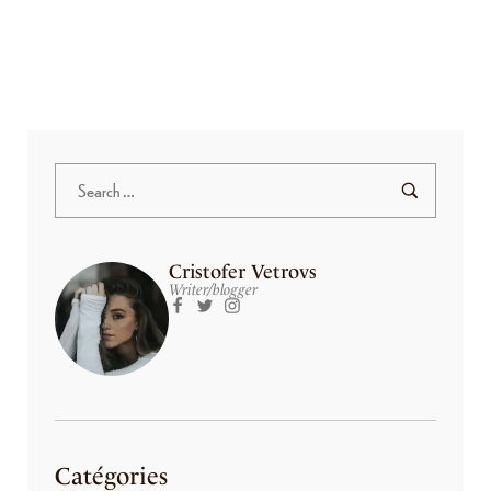
Cristofer Vetrovs
Writer/blogger
Catégories