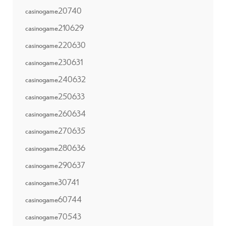
casinogame20740
casinogame210629
casinogame220630
casinogame230631
casinogame240632
casinogame250633
casinogame260634
casinogame270635
casinogame280636
casinogame290637
casinogame30741
casinogame60744
casinogame70543