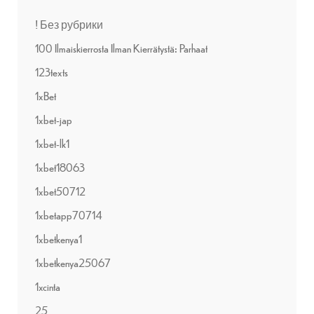
! Без рубрики
100 Ilmaiskierrosta Ilman Kierrätystä: Parhaat
123texts
1xBet
1xbet-jap
1xbet-lk1
1xbet18063
1xbet50712
1xbetapp70714
1xbetkenya1
1xbetkenya25067
1xcinta
25