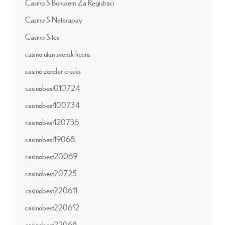
Casino S Bonusem Za Registraci
Casino S Neterapay
Casino Sites
casino utan svensk licens
casino zonder crucks
casinobest010724
casinobest100734
casinobest120736
casinobest19068
casinobest20069
casinobest20725
casinobest220611
casinobest220612
casinobest22068