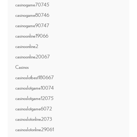
casinogame70745
casinogame80746
casinogame90747
casinoonline19066
casinoonline2
casinoonline20067
Casinos
casinoslotbest180667
casinoslotgame10074
casinoslotgame12075
casinoslotgame6072
casinoslotonline2073
casinoslotonline29061