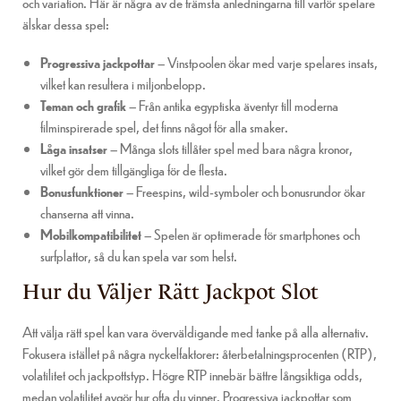
och variation. Här är några av de främsta anledningarna till varför spelare
älskar dessa spel:
Progressiva jackpottar
– Vinstpoolen ökar med varje spelares insats,
vilket kan resultera i miljonbelopp.
Teman och grafik
– Från antika egyptiska äventyr till moderna
filminspirerade spel, det finns något för alla smaker.
Låga insatser
– Många slots tillåter spel med bara några kronor,
vilket gör dem tillgängliga för de flesta.
Bonusfunktioner
– Freespins, wild-symboler och bonusrundor ökar
chanserna att vinna.
Mobilkompatibilitet
– Spelen är optimerade för smartphones och
surfplattor, så du kan spela var som helst.
Hur du Väljer Rätt Jackpot Slot
Att välja rätt spel kan vara överväldigande med tanke på alla alternativ.
Fokusera istället på några nyckelfaktorer: återbetalningsprocenten (RTP),
volatilitet och jackpottstyp. Högre RTP innebär bättre långsiktiga odds,
medan volatilitet avgör hur ofta du vinner. Progressiva jackpottar som