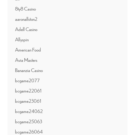
8ty8 Casino
aaronallston2
Adell Casino
Allyspin
American Food
Avia Masters
Bananzia Casino
bcgame2077
bcgame22061
bcgame23061
bcgame24062
bcgame25063
bcgame26064