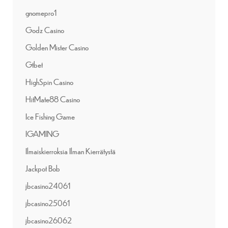
gnomepro1
Godz Casino
Golden Mister Casino
Gtbet
HighSpin Casino
HitMate88 Casino
Ice Fishing Game
IGAMING
Ilmaiskierroksia Ilman Kierrätystä
Jackpot Bob
jbcasino24061
jbcasino25061
jbcasino26062