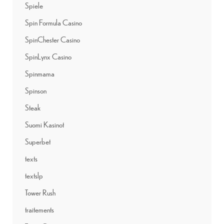
Spiele
Spin Formula Casino
SpinChester Casino
SpinLynx Casino
Spinmama
Spinson
Steak
Suomi Kasinot
Superbet
texts
textslp
Tower Rush
traitements