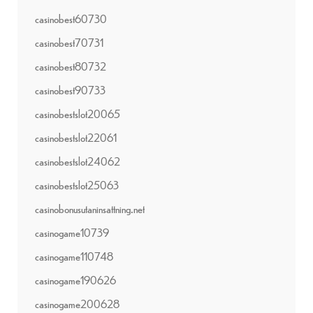
casinobest60730
casinobest70731
casinobest80732
casinobest90733
casinobestslot20065
casinobestslot22061
casinobestslot24062
casinobestslot25063
casinobonusutaninsattning.net
casinogame10739
casinogame110748
casinogame190626
casinogame200628