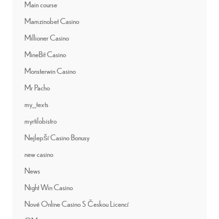
Main course
Mamzinobet Casino
Millioner Casino
MineBit Casino
Monsterwin Casino
Mr Pacho
my_texts
myrtilobistro
Nejlepší Casino Bonusy
new casino
News
Night Win Casino
Nové Online Casino S Českou Licencí