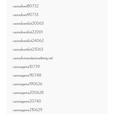
casinobest80732
casinobest90733
casinobestslot20065
casinobestslot22061
casinobestslot24062
casinobestslot25063
casinobonusutaninsattning.net
casinogame10739
casinogame110748
casinogame190626
casinogame200628
casinogame20740
casinogame210629