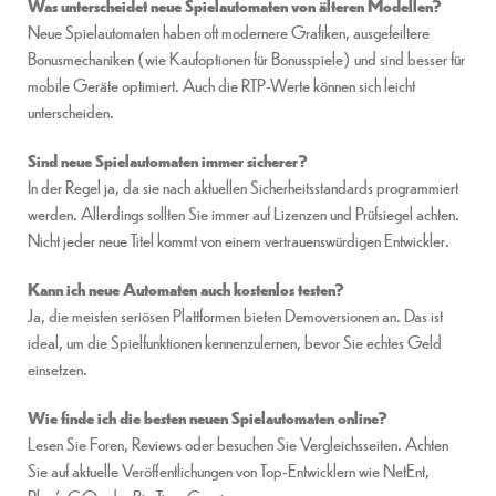
Was unterscheidet neue Spielautomaten von älteren Modellen?
Neue Spielautomaten haben oft modernere Grafiken, ausgefeiltere
Bonusmechaniken (wie Kaufoptionen für Bonusspiele) und sind besser für
mobile Geräte optimiert. Auch die RTP-Werte können sich leicht
unterscheiden.
Sind neue Spielautomaten immer sicherer?
In der Regel ja, da sie nach aktuellen Sicherheitsstandards programmiert
werden. Allerdings sollten Sie immer auf Lizenzen und Prüfsiegel achten.
Nicht jeder neue Titel kommt von einem vertrauenswürdigen Entwickler.
Kann ich neue Automaten auch kostenlos testen?
Ja, die meisten seriösen Plattformen bieten Demoversionen an. Das ist
ideal, um die Spielfunktionen kennenzulernen, bevor Sie echtes Geld
einsetzen.
Wie finde ich die besten neuen Spielautomaten online?
Lesen Sie Foren, Reviews oder besuchen Sie Vergleichsseiten. Achten
Sie auf aktuelle Veröffentlichungen von Top-Entwicklern wie NetEnt,