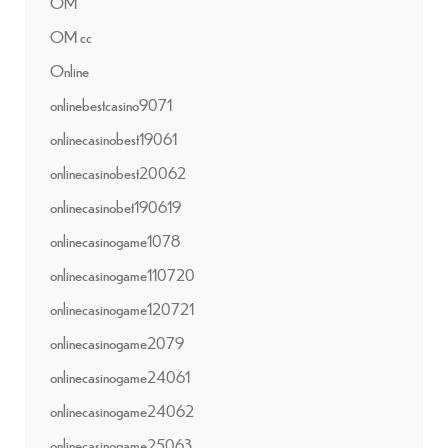
OM
OM cc
Online
onlinebestcasino9071
onlinecasinobest19061
onlinecasinobest20062
onlinecasinobet190619
onlinecasinogame1078
onlinecasinogame110720
onlinecasinogame120721
onlinecasinogame2079
onlinecasinogame24061
onlinecasinogame24062
onlinecasinogame25063