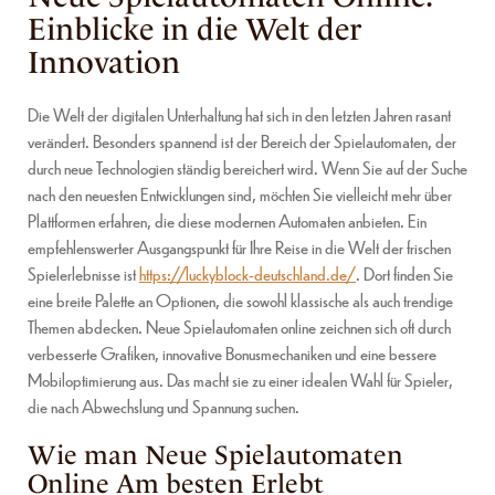
Einblicke in die Welt der
Innovation
Die Welt der digitalen Unterhaltung hat sich in den letzten Jahren rasant
verändert. Besonders spannend ist der Bereich der Spielautomaten, der
durch neue Technologien ständig bereichert wird. Wenn Sie auf der Suche
nach den neuesten Entwicklungen sind, möchten Sie vielleicht mehr über
Plattformen erfahren, die diese modernen Automaten anbieten. Ein
empfehlenswerter Ausgangspunkt für Ihre Reise in die Welt der frischen
Spielerlebnisse ist
https://luckyblock-deutschland.de/
. Dort finden Sie
eine breite Palette an Optionen, die sowohl klassische als auch trendige
Themen abdecken. Neue Spielautomaten online zeichnen sich oft durch
verbesserte Grafiken, innovative Bonusmechaniken und eine bessere
Mobiloptimierung aus. Das macht sie zu einer idealen Wahl für Spieler,
die nach Abwechslung und Spannung suchen.
Wie man Neue Spielautomaten
Online Am besten Erlebt