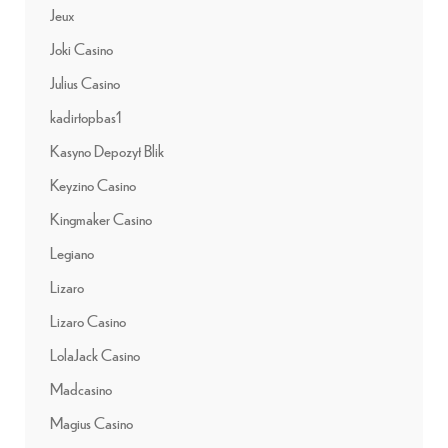
Jeux
Joki Casino
Julius Casino
kadirtopbas1
Kasyno Depozyt Blik
Keyzino Casino
Kingmaker Casino
Legiano
Lizaro
Lizaro Casino
LolaJack Casino
Madcasino
Magius Casino