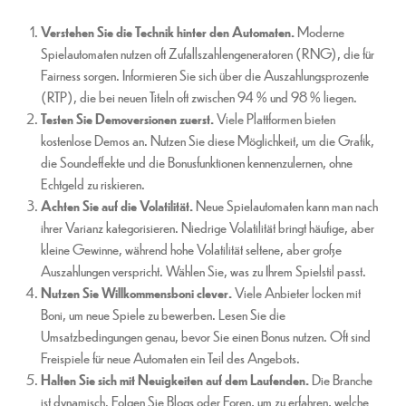
Verstehen Sie die Technik hinter den Automaten.
Moderne
Spielautomaten nutzen oft Zufallszahlengeneratoren (RNG), die für
Fairness sorgen. Informieren Sie sich über die Auszahlungsprozente
(RTP), die bei neuen Titeln oft zwischen 94 % und 98 % liegen.
Testen Sie Demoversionen zuerst.
Viele Plattformen bieten
kostenlose Demos an. Nutzen Sie diese Möglichkeit, um die Grafik,
die Soundeffekte und die Bonusfunktionen kennenzulernen, ohne
Echtgeld zu riskieren.
Achten Sie auf die Volatilität.
Neue Spielautomaten kann man nach
ihrer Varianz kategorisieren. Niedrige Volatilität bringt häufige, aber
kleine Gewinne, während hohe Volatilität seltene, aber große
Auszahlungen verspricht. Wählen Sie, was zu Ihrem Spielstil passt.
Nutzen Sie Willkommensboni clever.
Viele Anbieter locken mit
Boni, um neue Spiele zu bewerben. Lesen Sie die
Umsatzbedingungen genau, bevor Sie einen Bonus nutzen. Oft sind
Freispiele für neue Automaten ein Teil des Angebots.
Halten Sie sich mit Neuigkeiten auf dem Laufenden.
Die Branche
ist dynamisch. Folgen Sie Blogs oder Foren, um zu erfahren, welche