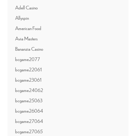
Adell Casino
Allyspin
American Food
Avia Masters
Bananzia Casino
bcgame2077
bcgame22061
bcgame23061
bcgame24062
bcgame25063
bcgame26064
bcgame27064
bcgame27065