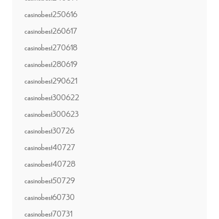
casinobest250616
casinobest260617
casinobest270618
casinobest280619
casinobest290621
casinobest300622
casinobest300623
casinobest30726
casinobest40727
casinobest40728
casinobest50729
casinobest60730
casinobest70731