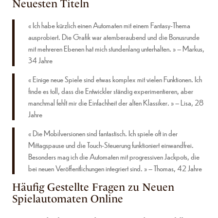
Neuesten Titeln
« Ich habe kürzlich einen Automaten mit einem Fantasy-Thema
ausprobiert. Die Grafik war atemberaubend und die Bonusrunde
mit mehreren Ebenen hat mich stundenlang unterhalten. » – Markus,
34 Jahre
« Einige neue Spiele sind etwas komplex mit vielen Funktionen. Ich
finde es toll, dass die Entwickler ständig experimentieren, aber
manchmal fehlt mir die Einfachheit der alten Klassiker. » – Lisa, 28
Jahre
« Die Mobilversionen sind fantastisch. Ich spiele oft in der
Mittagspause und die Touch-Steuerung funktioniert einwandfrei.
Besonders mag ich die Automaten mit progressiven Jackpots, die
bei neuen Veröffentlichungen integriert sind. » – Thomas, 42 Jahre
Häufig Gestellte Fragen zu Neuen
Spielautomaten Online