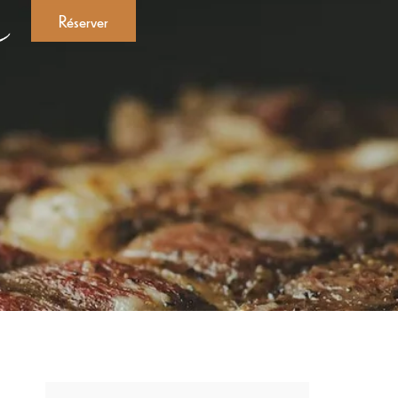
Réserver