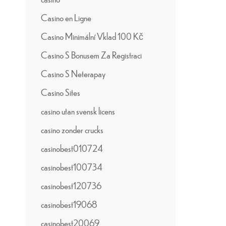
Casino en Ligne
Casino Minimální Vklad 100 Kč
Casino S Bonusem Za Registraci
Casino S Neterapay
Casino Sites
casino utan svensk licens
casino zonder crucks
casinobest010724
casinobest100734
casinobest120736
casinobest19068
casinobest20069