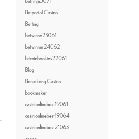
betninja5071
Betportal Casino
Betting
betwinne23061
betwinner24062
bitcoinbookies22061
Blog
Bonuskong Casino
bookmaker
casinionlinebest19061
casinionlinebest19064
casinionlinebest21063
casino