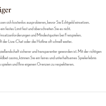
iger
ssen sich kostenlos ausprobieren, bevor Sie Echtgeld einsetzen.
n festes Limit fest und überschreiten Sie es nicht.
msatzanforderungen und Mindestquoten bei Freispielen.
ft der Live-Chat oder die Hotline oft schnell weiter.
iellandschaft sicherer und transparenter geworden ist. Mit der richtigen
bet casino, können Sie ein faires und unterhaltsames Spielerlebnis
 spielen und Ihre eigenen Grenzen zu respektieren.