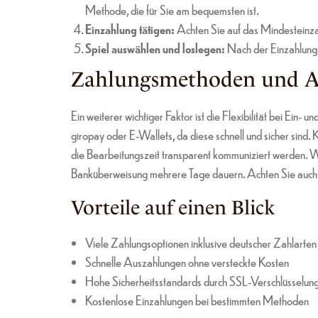
Methode, die für Sie am bequemsten ist.
Einzahlung tätigen:
Achten Sie auf das Mindesteinza
Spiel auswählen und loslegen:
Nach der Einzahlung 
Zahlungsmethoden und A
Ein weiterer wichtiger Faktor ist die Flexibilität bei Ein
giropay oder E-Wallets, da diese schnell und sicher sind.
die Bearbeitungszeit transparent kommuniziert werden. 
Banküberweisung mehrere Tage dauern. Achten Sie auch
Vorteile auf einen Blick
Viele Zahlungsoptionen inklusive deutscher Zahlarten
Schnelle Auszahlungen ohne versteckte Kosten
Hohe Sicherheitsstandards durch SSL-Verschlüsselun
Kostenlose Einzahlungen bei bestimmten Methoden