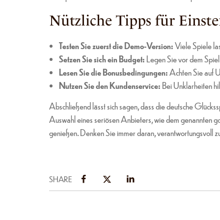
Nützliche Tipps für Einste
Testen Sie zuerst die Demo-Version:
Viele Spiele la
Setzen Sie sich ein Budget:
Legen Sie vor dem Spiel ei
Lesen Sie die Bonusbedingungen:
Achten Sie auf U
Nutzen Sie den Kundenservice:
Bei Unklarheiten hil
Abschließend lässt sich sagen, dass die deutsche Glückssp
Auswahl eines seriösen Anbieters, wie dem genannten gold
genießen. Denken Sie immer daran, verantwortungsvoll zu
SHARE