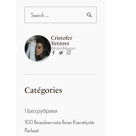
Cristofer
Vetrovs
Writer/blogger
Catégories
! Без рубрики
100 Ilmaiskierrosta Ilman Kierrätystä:
Parhaat