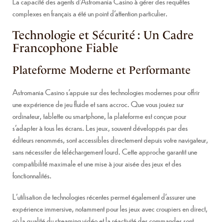
La capacité des agents d’Astromania Casino à gérer des requêtes
complexes en français a été un point d’attention particulier.
Technologie et Sécurité : Un Cadre
Francophone Fiable
Plateforme Moderne et Performante
Astromania Casino s’appuie sur des technologies modernes pour offrir
une expérience de jeu fluide et sans accroc. Que vous jouiez sur
ordinateur, tablette ou smartphone, la plateforme est conçue pour
s’adapter à tous les écrans. Les jeux, souvent développés par des
éditeurs renommés, sont accessibles directement depuis votre navigateur,
sans nécessiter de téléchargement lourd. Cette approche garantit une
compatibilité maximale et une mise à jour aisée des jeux et des
fonctionnalités.
L’utilisation de technologies récentes permet également d’assurer une
expérience immersive, notamment pour les jeux avec croupiers en direct,
où la qualité du streaming vidéo et la réactivité des commandes sont