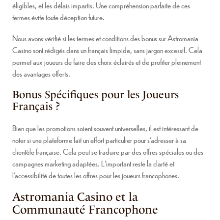
éligibles, et les délais impartis. Une compréhension parfaite de ces
termes évite toute déception future.
Nous avons vérifié si les termes et conditions des bonus sur Astromania
Casino sont rédigés dans un français limpide, sans jargon excessif. Cela
permet aux joueurs de faire des choix éclairés et de profiter pleinement
des avantages offerts.
Bonus Spécifiques pour les Joueurs
Français ?
Bien que les promotions soient souvent universelles, il est intéressant de
noter si une plateforme fait un effort particulier pour s’adresser à sa
clientèle française. Cela peut se traduire par des offres spéciales ou des
campagnes marketing adaptées. L’important reste la clarté et
l’accessibilité de toutes les offres pour les joueurs francophones.
Astromania Casino et la
Communauté Francophone