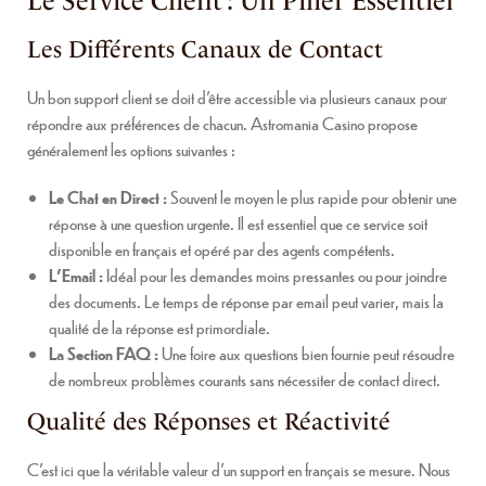
Le Service Client : Un Pilier Essentiel
Les Différents Canaux de Contact
Un bon support client se doit d’être accessible via plusieurs canaux pour
répondre aux préférences de chacun. Astromania Casino propose
généralement les options suivantes :
Le Chat en Direct :
Souvent le moyen le plus rapide pour obtenir une
réponse à une question urgente. Il est essentiel que ce service soit
disponible en français et opéré par des agents compétents.
L’Email :
Idéal pour les demandes moins pressantes ou pour joindre
des documents. Le temps de réponse par email peut varier, mais la
qualité de la réponse est primordiale.
La Section FAQ :
Une foire aux questions bien fournie peut résoudre
de nombreux problèmes courants sans nécessiter de contact direct.
Qualité des Réponses et Réactivité
C’est ici que la véritable valeur d’un support en français se mesure. Nous