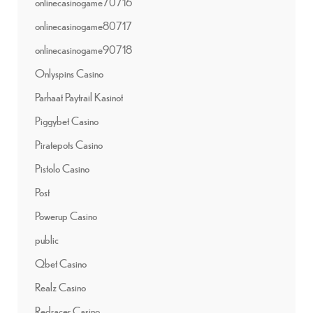
onlinecasinogame70716
onlinecasinogame80717
onlinecasinogame90718
Onlyspins Casino
Parhaat Paytrail Kasinot
Piggybet Casino
Piratepots Casino
Pistolo Casino
Post
Powerup Casino
public
Qbet Casino
Realz Casino
Redracer Casino