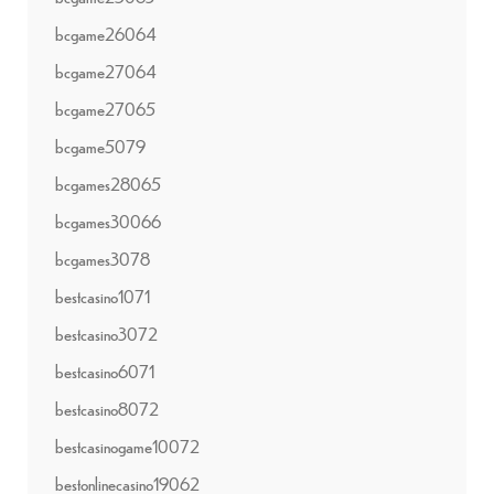
bcgame26064
bcgame27064
bcgame27065
bcgame5079
bcgames28065
bcgames30066
bcgames3078
bestcasino1071
bestcasino3072
bestcasino6071
bestcasino8072
bestcasinogame10072
bestonlinecasino19062