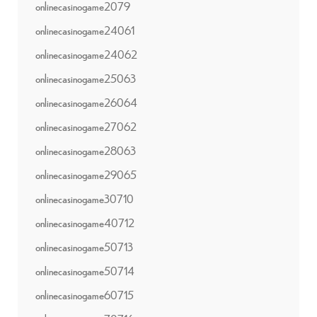
onlinecasinogame2079
onlinecasinogame24061
onlinecasinogame24062
onlinecasinogame25063
onlinecasinogame26064
onlinecasinogame27062
onlinecasinogame28063
onlinecasinogame29065
onlinecasinogame30710
onlinecasinogame40712
onlinecasinogame50713
onlinecasinogame50714
onlinecasinogame60715