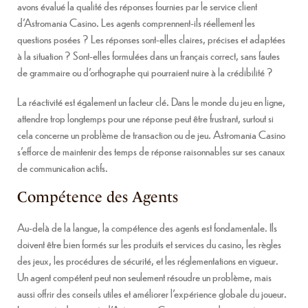
avons évalué la qualité des réponses fournies par le service client
d’Astromania Casino. Les agents comprennent-ils réellement les
questions posées ? Les réponses sont-elles claires, précises et adaptées
à la situation ? Sont-elles formulées dans un français correct, sans fautes
de grammaire ou d’orthographe qui pourraient nuire à la crédibilité ?
La réactivité est également un facteur clé. Dans le monde du jeu en ligne,
attendre trop longtemps pour une réponse peut être frustrant, surtout si
cela concerne un problème de transaction ou de jeu. Astromania Casino
s’efforce de maintenir des temps de réponse raisonnables sur ses canaux
de communication actifs.
Compétence des Agents
Au-delà de la langue, la compétence des agents est fondamentale. Ils
doivent être bien formés sur les produits et services du casino, les règles
des jeux, les procédures de sécurité, et les réglementations en vigueur.
Un agent compétent peut non seulement résoudre un problème, mais
aussi offrir des conseils utiles et améliorer l’expérience globale du joueur.