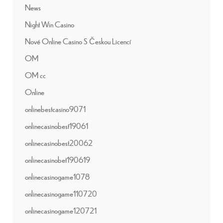
News
Night Win Casino
Nové Online Casino S Českou Licencí
OM
OM cc
Online
onlinebestcasino9071
onlinecasinobest19061
onlinecasinobest20062
onlinecasinobet190619
onlinecasinogame1078
onlinecasinogame110720
onlinecasinogame120721