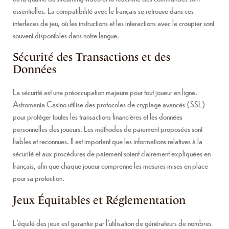
essentielles. La compatibilité avec le français se retrouve dans ces
interfaces de jeu, où les instructions et les interactions avec le croupier sont
souvent disponibles dans notre langue.
Sécurité des Transactions et des
Données
La sécurité est une préoccupation majeure pour tout joueur en ligne.
Astromania Casino utilise des protocoles de cryptage avancés (SSL)
pour protéger toutes les transactions financières et les données
personnelles des joueurs. Les méthodes de paiement proposées sont
fiables et reconnues. Il est important que les informations relatives à la
sécurité et aux procédures de paiement soient clairement expliquées en
français, afin que chaque joueur comprenne les mesures mises en place
pour sa protection.
Jeux Équitables et Réglementation
L’équité des jeux est garantie par l’utilisation de générateurs de nombres