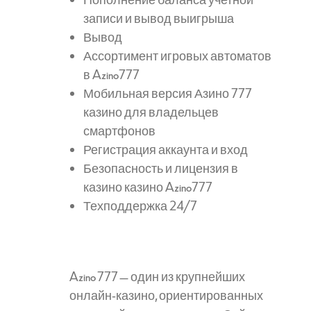
записи и вывод выигрыша
Вывод
Ассортимент игровых автоматов
в Azino777
Мобильная версия Азино 777
казино для владельцев
смартфонов
Регистрация аккаунта и вход
Безопасность и лицензия в
казино казино Azino777
Техподдержка 24/7
Azino 777 — один из крупнейших
онлайн‑казино, ориентированных