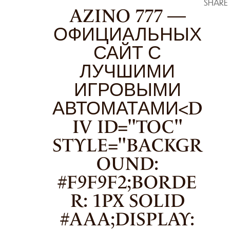
SHARE
AZINO 777 —
ОФИЦИАЛЬНЫХ
САЙТ С
ЛУЧШИМИ
ИГРОВЫМИ
АВТОМАТАМИ<D
IV ID="TOC"
STYLE="BACKGR
OUND:
#F9F9F2;BORDE
R: 1PX SOLID
#AAA;DISPLAY: