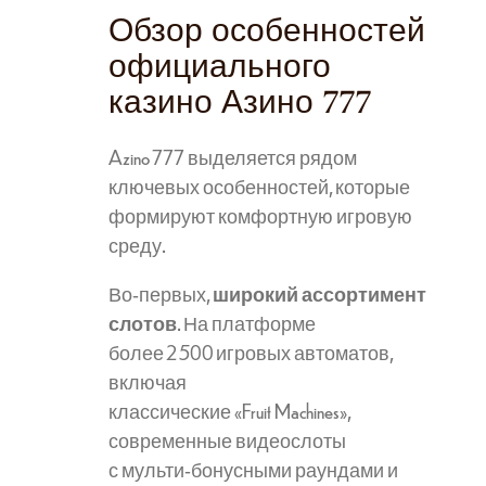
Обзор особенностей
официального
казино Азино 777
Azino 777 выделяется рядом
ключевых особенностей, которые
формируют комфортную игровую
среду.
Во‑первых,
широкий ассортимент
слотов
. На платформе
более 2 500 игровых автоматов,
включая
классические «Fruit Machines»,
современные видеослоты
с мульти‑бонусными раундами и