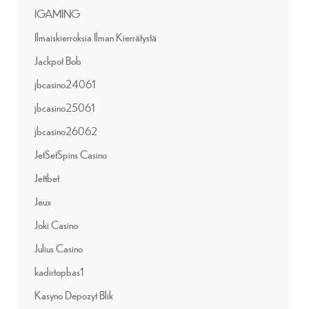
IGAMING
Ilmaiskierroksia Ilman Kierrätystä
Jackpot Bob
jbcasino24061
jbcasino25061
jbcasino26062
JetSetSpins Casino
Jettbet
Jeux
Joki Casino
Julius Casino
kadirtopbas1
Kasyno Depozyt Blik