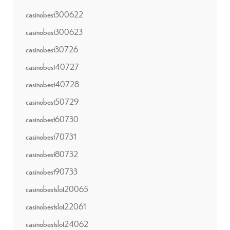
casinobest300622
casinobest300623
casinobest30726
casinobest40727
casinobest40728
casinobest50729
casinobest60730
casinobest70731
casinobest80732
casinobest90733
casinobestslot20065
casinobestslot22061
casinobestslot24062