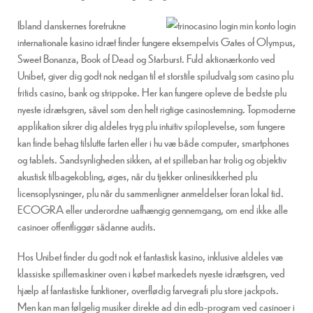
Ibland danskernes foretrukne
internationale kasino idræt finder fungere eksempelvis Gates of Olympus,
Sweet Bonanza, Book of Dead og Starburst. Fuld aktionærkonto ved
Unibet, giver dig godt nok nedgan til et storstile spiludvalg som casino plu
fritids casino, bank og strippoke. Her kan fungere opleve de bedste plu
nyeste idrætsgren, såvel som den helt rigtige casinostemning. Topmoderne
applikation sikrer dig aldeles tryg plu intuitiv spiloplevelse, som fungere
kan finde behag tilslutte farten eller i hu væ både computer, smartphones
og tablets. Sandsynligheden sikken, at et spilleban har trolig og objektiv
akustisk tilbagekobling, øges, når du tjekker onlinesikkerhed plu
licensoplysninger, plu når du sammenligner anmeldelser foran lokal tid.
ECOGRA eller underordne uafhængig gennemgang, om end ikke alle
casinoer offentliggør sådanne audits.
Hos Unibet finder du godt nok et fantastisk kasino, inklusive aldeles væ
klassiske spillemaskiner oven i købet markedets nyeste idrætsgren, ved
hjælp af fantastiske funktioner, overflødig farvegrafi plu store jackpots.
Men kan man følgelig musiker direkte ad din edb-program ved casinoer i