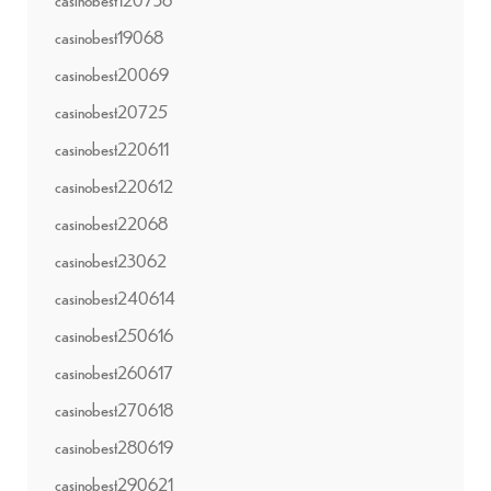
casinobest19068
casinobest20069
casinobest20725
casinobest220611
casinobest220612
casinobest22068
casinobest23062
casinobest240614
casinobest250616
casinobest260617
casinobest270618
casinobest280619
casinobest290621