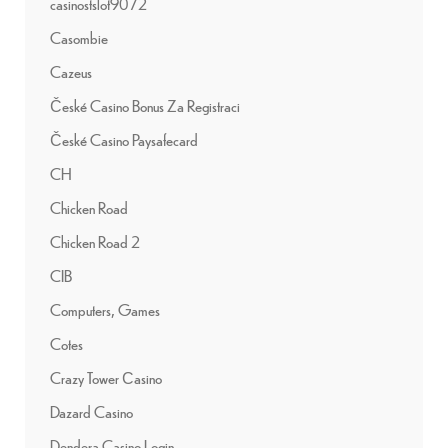
casinostslot9072
Casombie
Cazeus
České Casino Bonus Za Registraci
České Casino Paysafecard
CH
Chicken Road
Chicken Road 2
CIB
Computers, Games
Cotes
Crazy Tower Сasino
Dazard Casino
Dendera Casino Login