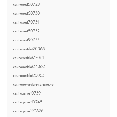
casinobest50729
casinobest60730
casinobest70731
casinobest80732
casinobest90733
casinobestslot20065
casinobestslot22061
casinobestslot24062
casinobestslot25063
casinobonusutaninsattning.net
casinogame10739
casinogame110748
casinogame190626