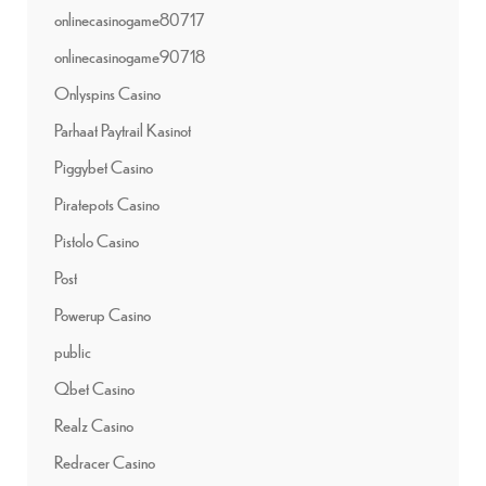
onlinecasinogame80717
onlinecasinogame90718
Onlyspins Casino
Parhaat Paytrail Kasinot
Piggybet Casino
Piratepots Casino
Pistolo Casino
Post
Powerup Casino
public
Qbet Casino
Realz Casino
Redracer Casino