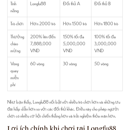
Tính
Longfu88
Đối thủ A
Đối thủ B
năng
Trò chơi
Hơn 2000 trò
Hơn 1500 trò
Hơn 1800 trò
Thưởng
200% lên đến
150% tối đa
100% tối đa
chào
7,888,000
5,000,000
3,000,000
mừng
VND
VND
VND
Vòng
60 vòng
30 vòng
50 vòng
quay
miễn
phí
Như bạn thấy, Longfu88 nổi bật với nhiều trò chơi hơn và những ưu
đãi hấp dẫn hơn so với các đối thủ khác. Điều này cho phép người
chơi có nhiều cơ hội chiến thắng hơn và trải nghiệm thỏa mãn hơn.
Lợi ích chính khi chơi tại Longfu88