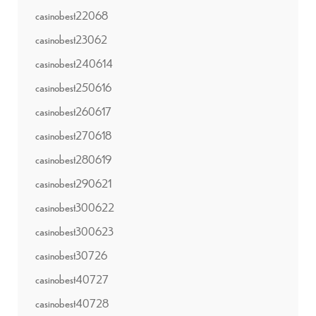
casinobest22068
casinobest23062
casinobest240614
casinobest250616
casinobest260617
casinobest270618
casinobest280619
casinobest290621
casinobest300622
casinobest300623
casinobest30726
casinobest40727
casinobest40728