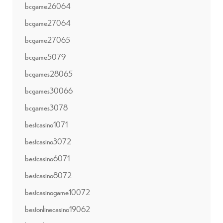
bcgame26064
bcgame27064
bcgame27065
bcgame5079
bcgames28065
bcgames30066
bcgames3078
bestcasino1071
bestcasino3072
bestcasino6071
bestcasino8072
bestcasinogame10072
bestonlinecasino19062