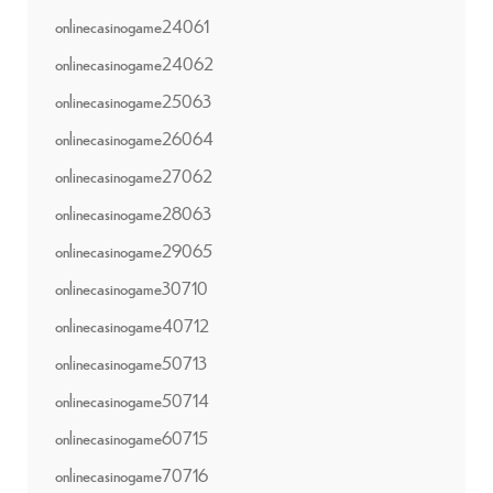
onlinecasinogame24061
onlinecasinogame24062
onlinecasinogame25063
onlinecasinogame26064
onlinecasinogame27062
onlinecasinogame28063
onlinecasinogame29065
onlinecasinogame30710
onlinecasinogame40712
onlinecasinogame50713
onlinecasinogame50714
onlinecasinogame60715
onlinecasinogame70716