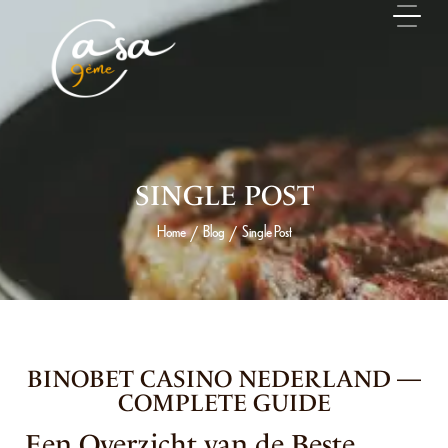
SINGLE POST
Home
Blog
Single Post
/
/
25 MAI 2026
BINOBET CASINO NEDERLAND —
COMPLETE GUIDE
Een Overzicht van de Beste