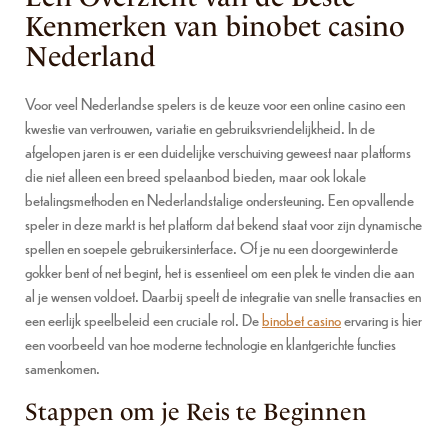
Kenmerken van binobet casino
Nederland
Voor veel Nederlandse spelers is de keuze voor een online casino een
kwestie van vertrouwen, variatie en gebruiksvriendelijkheid. In de
afgelopen jaren is er een duidelijke verschuiving geweest naar platforms
die niet alleen een breed spelaanbod bieden, maar ook lokale
betalingsmethoden en Nederlandstalige ondersteuning. Een opvallende
speler in deze markt is het platform dat bekend staat voor zijn dynamische
spellen en soepele gebruikersinterface. Of je nu een doorgewinterde
gokker bent of net begint, het is essentieel om een plek te vinden die aan
al je wensen voldoet. Daarbij speelt de integratie van snelle transacties en
een eerlijk speelbeleid een cruciale rol. De
binobet casino
ervaring is hier
een voorbeeld van hoe moderne technologie en klantgerichte functies
samenkomen.
Stappen om je Reis te Beginnen