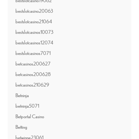
bestslotcasino19062
bestslotcasino20063
bestslotcasino21064
bestslotcasinos10073
bestslotcasinos12074
bestslotcasinos7071
betcasinos200627
betcasinos200628
betcasinos210629
Betninja
betninja5071
Betportal Casino
Betting
betwinne23061