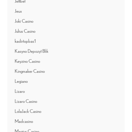
Jettbet
Jeux
Joki Casino
Julius Casino
kadirtopbas1
Kasyno Depozyt Blik
Keyzino Casino
Kingmaker Casino
Legiano
Lizaro
Lizaro Casino
LolaJack Casino
Madcasino
Magius Casino