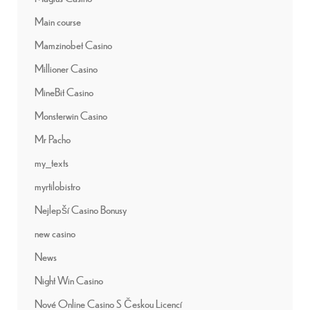
Main course
Mamzinobet Casino
Millioner Casino
MineBit Casino
Monsterwin Casino
Mr Pacho
my_texts
myrtilobistro
Nejlepší Casino Bonusy
new casino
News
Night Win Casino
Nové Online Casino S Českou Licencí