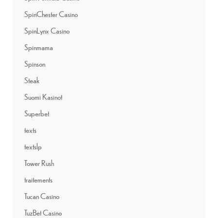
SpinChester Casino
SpinLynx Casino
Spinmama
Spinson
Steak
Suomi Kasinot
Superbet
texts
textslp
Tower Rush
traitements
Tucan Casino
TuzBet Casino