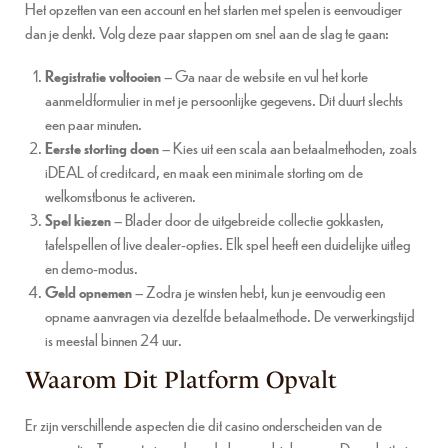
Het opzetten van een account en het starten met spelen is eenvoudiger
dan je denkt. Volg deze paar stappen om snel aan de slag te gaan:
Registratie voltooien
– Ga naar de website en vul het korte
aanmeldformulier in met je persoonlijke gegevens. Dit duurt slechts
een paar minuten.
Eerste storting doen
– Kies uit een scala aan betaalmethoden, zoals
iDEAL of creditcard, en maak een minimale storting om de
welkomstbonus te activeren.
Spel kiezen
– Blader door de uitgebreide collectie gokkasten,
tafelspellen of live dealer-opties. Elk spel heeft een duidelijke uitleg
en demo-modus.
Geld opnemen
– Zodra je winsten hebt, kun je eenvoudig een
opname aanvragen via dezelfde betaalmethode. De verwerkingstijd
is meestal binnen 24 uur.
Waarom Dit Platform Opvalt
Er zijn verschillende aspecten die dit casino onderscheiden van de