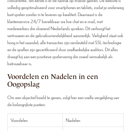
concurrentie. Ten eerste is er de nadruk op mobiel gamen. De website is
volledig geoptimaliseerd voor smartphones en tablets, zodat je onderweg
kunt spelen zonder in te leveren op kwaliteit. Daarnaast is de
klantenservice 24/7 bereikbaar via live chat en e-mail, met
medewerkers die vloeiend Nederlands spreken. Dit verhoogt het
vertrouwen en de gebruiksvriendelijkheid aanzienlijk. Veiligheid staat ook
hoog in het vaandel; alle transacties zijn versleuteld met SSL-technologie
en de spellen zijn gecertificeerd door onafhankelijke auditors. Dit alles
draagt bij aan een positieve spelervaring die zowel vermakelijk als
betrouwbaar is.
Voordelen en Nadelen in een
Oogopslag
Om een objectief beeld te geven, volgt hier een snelle vergelijking van
de belangrijkste punten:
Voordelen
Nadelen