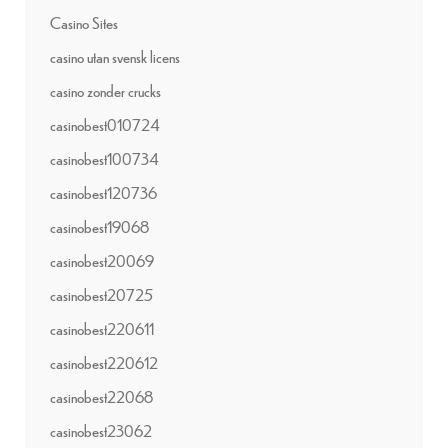
Casino Sites
casino utan svensk licens
casino zonder crucks
casinobest010724
casinobest100734
casinobest120736
casinobest19068
casinobest20069
casinobest20725
casinobest220611
casinobest220612
casinobest22068
casinobest23062