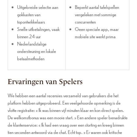
Uitgebreide selectie aan
Beperkt aantal tafelspellen
gokkasten van
vergeleken met sommige
topontwikkelaars
concurrenten
Snelle uitbetalingen, vaak
Geen speciale app, maar
binnen 24 uur
mobiele site werkt prima
Nederlandstalige
ondersteuning en lokale
betaalmethoden
Ervaringen van Spelers
We hebben een aantal recensies verzameld van gebruikers die het
platform hebben uitgeprobeerd. Een veelgehoorde opmerking is de
vlotte registratie: « Ik was binnen vijf minuten klaar en kon direct spelen.
De welkomstbonus was een mooie start. » Een andere speler benadrukte
de klantenservice: « Ik had een vraag over een storting en kreeg binnen
tien seconden antwoord via de chat. Echt top. » Er waren ook kritische