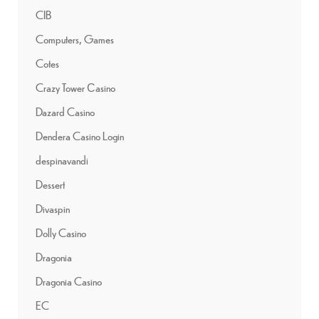
CIB
Computers, Games
Cotes
Crazy Tower Сasino
Dazard Casino
Dendera Casino Login
despinavandi
Dessert
Divaspin
Dolly Casino
Dragonia
Dragonia Casino
EC