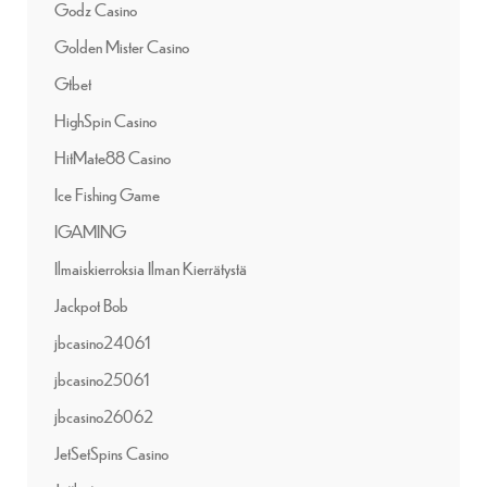
Godz Casino
Golden Mister Casino
Gtbet
HighSpin Casino
HitMate88 Casino
Ice Fishing Game
IGAMING
Ilmaiskierroksia Ilman Kierrätystä
Jackpot Bob
jbcasino24061
jbcasino25061
jbcasino26062
JetSetSpins Casino