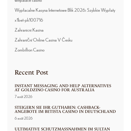
Wypłacalne Kasyna Internetowe Blik 2026: Szybkie Wypłaty
x1bet-pk100716
Zahranicni Kasina
Zahraniční Online Casina V Česku
Zombillion Casino
Recent Post
INSTANT MESSAGING AND HELP ALTERNATIVES
AT GOLDZINO CASINO FOR AUSTRALIA
7 août 2026
STEIGERN SIE IHR GUTHABEN: CASHBACK-
ANGEBOTE IM BETISTA CASINO IN DEUTSCHLAND
6 août 2026
ULTIMATIVE SCHUTZMASSNAHMEN IM SULTAN C