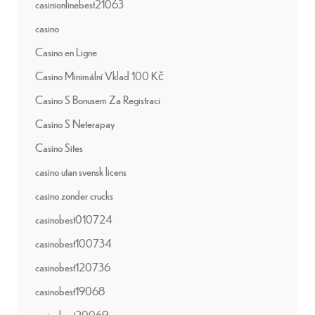
casinionlinebest21063
casino
Casino en Ligne
Casino Minimální Vklad 100 Kč
Casino S Bonusem Za Registraci
Casino S Neterapay
Casino Sites
casino utan svensk licens
casino zonder crucks
casinobest010724
casinobest100734
casinobest120736
casinobest19068
casinobest20069