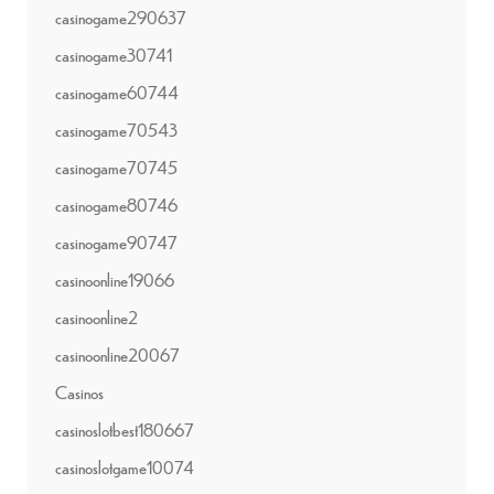
casinogame290637
casinogame30741
casinogame60744
casinogame70543
casinogame70745
casinogame80746
casinogame90747
casinoonline19066
casinoonline2
casinoonline20067
Casinos
casinoslotbest180667
casinoslotgame10074