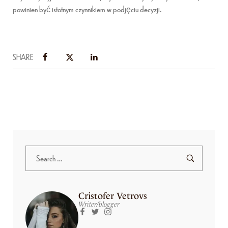
powinien być istotnym czynnikiem w podjęciu decyzji.
SHARE
Cristofer Vetrovs
Writer/blogger