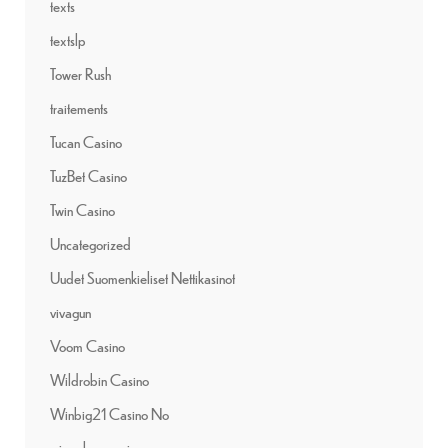
texts
textslp
Tower Rush
traitements
Tucan Casino
TuzBet Casino
Twin Casino
Uncategorized
Uudet Suomenkieliset Nettikasinot
vivagun
Voom Casino
Wildrobin Casino
Winbig21 Casino No
winpalace casino