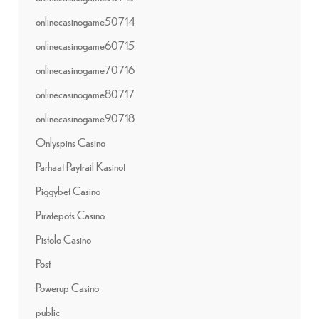
onlinecasinogame50714
onlinecasinogame60715
onlinecasinogame70716
onlinecasinogame80717
onlinecasinogame90718
Onlyspins Casino
Parhaat Paytrail Kasinot
Piggybet Casino
Piratepots Casino
Pistolo Casino
Post
Powerup Casino
public