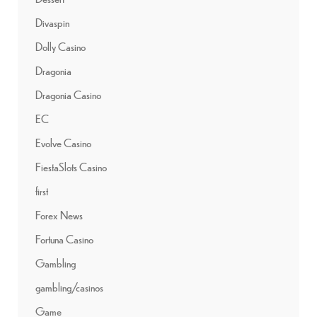
Divaspin
Dolly Casino
Dragonia
Dragonia Casino
EC
Evolve Casino
FiestaSlots Casino
first
Forex News
Fortuna Casino
Gambling
gambling/casinos
Game