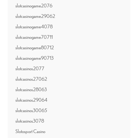
slotcasinogame2076
slotcasinogame29062
slotcasinogame4078
slotcasinogame70711
slotcasinogame80712
slotcasinogame90713
slotcasinos2077
slotcasinos27062
slotcasinos28063
slotcasinos29064
slotcasinos30065
slotcasinos3078
Slotosport Casino