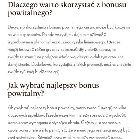
Dlaczego warto skorzystać z bonusu
powitalnego?
Decyzja o skorzystaniu z bonusu powitalnego kasyno może być korzystna
na wiele sposobów. Przede wszystkim, daje to możliwość
wypróbowania platformy bez dużego ryzyka finansowego. Gracze
mogą testować różne gry oraz zapoznać się z ofertą kasyna, co
zwiększa szansę na podjęcie właściwej decyzji o dalszym graniu na
danej stronie. Dodatkowo, korzystając z takich promocji, można znacznie
zwiększyć swój budżet na grę.
Jak wybrać najlepszy bonus
powitalny?
Aby wybrać najlepszy bonus powitalny, warto zwrócić uwagę na kilka
kluczowych aspektów. Przede wszystkim, należy sprawdzić wysokość
bonusu oraz wymagania dotyczące obrotu. Często kusi nas wysoka
kwota bonusu, ale warto pamiętać, że warunki jego realizacji mogą być
zbyt restrykcyjne. Również czas, w jakim należy wykorzystać bonus,