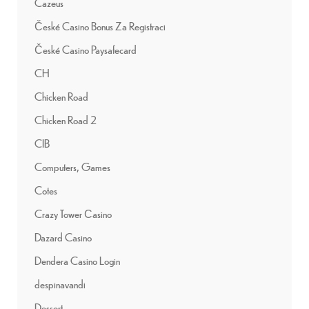
Cazeus
České Casino Bonus Za Registraci
České Casino Paysafecard
CH
Chicken Road
Chicken Road 2
CIB
Computers, Games
Cotes
Crazy Tower Сasino
Dazard Casino
Dendera Casino Login
despinavandi
Dessert