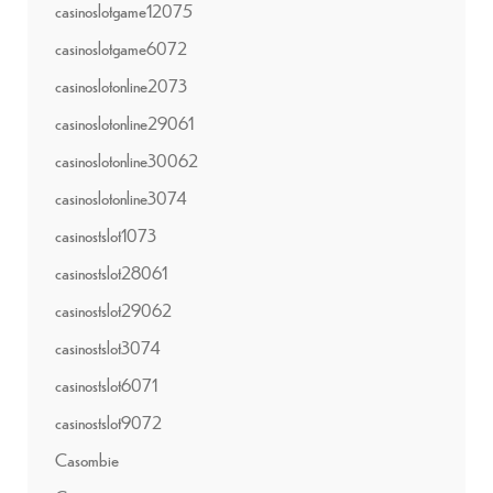
casinoslotgame12075
casinoslotgame6072
casinoslotonline2073
casinoslotonline29061
casinoslotonline30062
casinoslotonline3074
casinostslot1073
casinostslot28061
casinostslot29062
casinostslot3074
casinostslot6071
casinostslot9072
Casombie