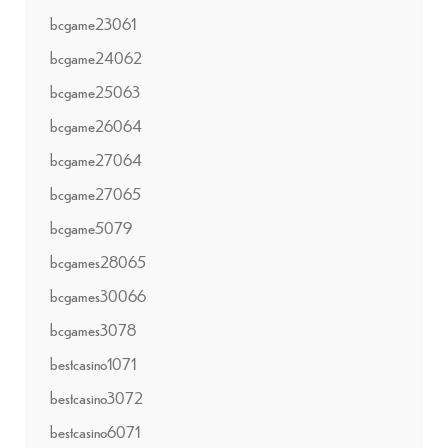
bcgame23061
bcgame24062
bcgame25063
bcgame26064
bcgame27064
bcgame27065
bcgame5079
bcgames28065
bcgames30066
bcgames3078
bestcasino1071
bestcasino3072
bestcasino6071