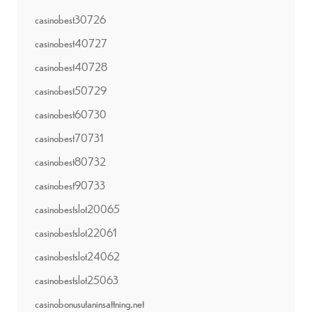
casinobest30726
casinobest40727
casinobest40728
casinobest50729
casinobest60730
casinobest70731
casinobest80732
casinobest90733
casinobestslot20065
casinobestslot22061
casinobestslot24062
casinobestslot25063
casinobonusutaninsattning.net