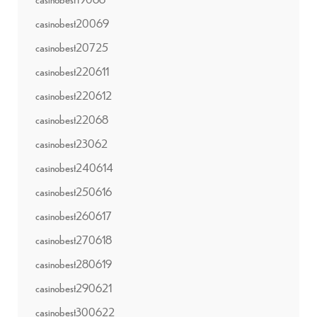
casinobest20069
casinobest20725
casinobest220611
casinobest220612
casinobest22068
casinobest23062
casinobest240614
casinobest250616
casinobest260617
casinobest270618
casinobest280619
casinobest290621
casinobest300622