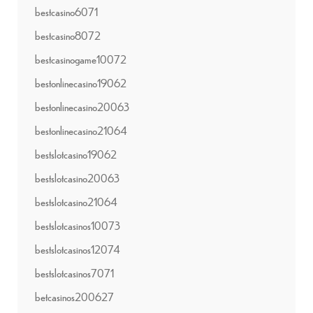
bestcasino6071
bestcasino8072
bestcasinogame10072
bestonlinecasino19062
bestonlinecasino20063
bestonlinecasino21064
bestslotcasino19062
bestslotcasino20063
bestslotcasino21064
bestslotcasinos10073
bestslotcasinos12074
bestslotcasinos7071
betcasinos200627