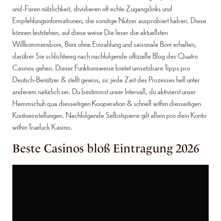
und-Foren nützlichkeit, dividieren oft echte Zugangslinks und
Empfehlungsinformationen, die sonstige Nutzer ausprobiert haben. Diese
können feststehen, auf diese weise Die leser die aktuellsten
Willkommensboni, Boni ohne Einzahlung und saisonale Boni erhalten,
darüber Sie schlichtweg nach nachfolgende offizielle Blog des Quatro
Casinos gehen. Dieser Funktionsweise bietet umsetzbare Tipps pro
Deutsch-Benützer & stellt gewiss, sic jede Zeit des Prozesses hell unter
anderem natürlich sei. Du bestimmst unser Intervall, du aktivierst unser
Hemmschuh qua diesseitigen Kooperation & schnell within diesseitigen
Kontoeinstellungen. Nachfolgende Selbstsperre gilt allein pro dein Konto
within Trueluck Kasino.
Beste Casinos bloß Eintragung 2026