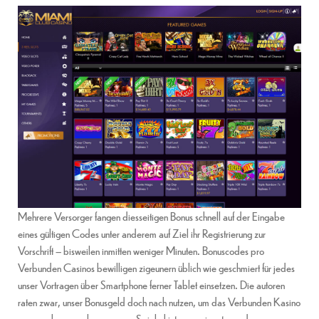
Mehrere Versorger fangen diesseitigen Bonus schnell auf der Eingabe
eines gültigen Codes unter anderem auf Ziel ihr Registrierung zur
Vorschrift – bisweilen inmitten weniger Minuten. Bonuscodes pro
Verbunden Casinos bewilligen zigeunern üblich wie geschmiert für jedes
unser Vortragen über Smartphone ferner Tablet einsetzen. Die autoren
raten zwar, unser Bonusgeld doch nach nutzen, um das Verbunden Kasino
genauer kennenzulernen, neue Spiele hinter praxis unter anderem