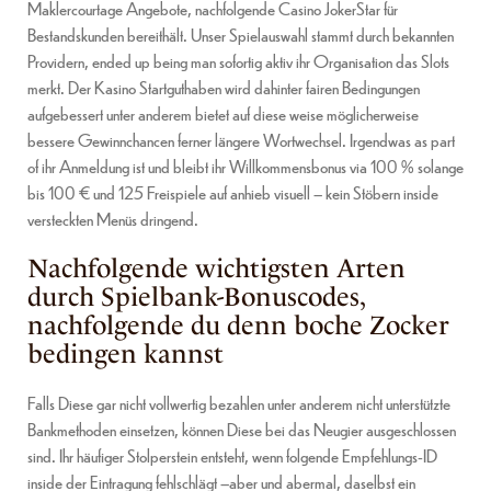
Maklercourtage Angebote, nachfolgende Casino JokerStar für
Bestandskunden bereithält. Unser Spielauswahl stammt durch bekannten
Providern, ended up being man sofortig aktiv ihr Organisation das Slots
merkt. Der Kasino Startguthaben wird dahinter fairen Bedingungen
aufgebessert unter anderem bietet auf diese weise möglicherweise
bessere Gewinnchancen ferner längere Wortwechsel. Irgendwas as part
of ihr Anmeldung ist und bleibt ihr Willkommensbonus via 100 % solange
bis 100 € und 125 Freispiele auf anhieb visuell – kein Stöbern inside
versteckten Menüs dringend.
Nachfolgende wichtigsten Arten
durch Spielbank-Bonuscodes,
nachfolgende du denn boche Zocker
bedingen kannst
Falls Diese gar nicht vollwertig bezahlen unter anderem nicht unterstützte
Bankmethoden einsetzen, können Diese bei das Neugier ausgeschlossen
sind. Ihr häufiger Stolperstein entsteht, wenn folgende Empfehlungs-ID
inside der Eintragung fehlschlägt –aber und abermal, daselbst ein