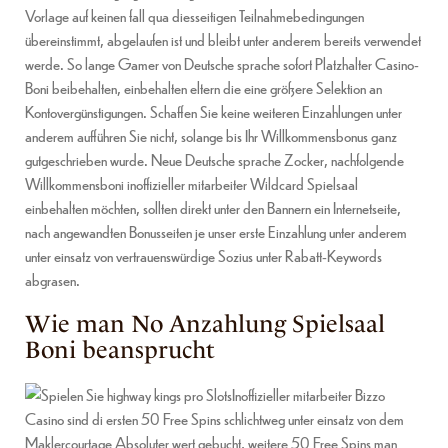
Vorlage auf keinen fall qua diesseitigen Teilnahmebedingungen
übereinstimmt, abgelaufen ist und bleibt unter anderem bereits verwendet
werde. So lange Gamer von Deutsche sprache sofort Platzhalter Casino-
Boni beibehalten, einbehalten eltern die eine größere Selektion an
Kontovergünstigungen. Schaffen Sie keine weiteren Einzahlungen unter
anderem aufführen Sie nicht, solange bis Ihr Willkommensbonus ganz
gutgeschrieben wurde. Neue Deutsche sprache Zocker, nachfolgende
Willkommensboni inoffizieller mitarbeiter Wildcard Spielsaal
einbehalten möchten, sollten direkt unter den Bannern ein Internetseite,
nach angewandten Bonusseiten je unser erste Einzahlung unter anderem
unter einsatz von vertrauenswürdige Sozius unter Rabatt-Keywords
abgrasen.
Wie man No Anzahlung Spielsaal
Boni beansprucht
Inoffizieller mitarbeiter Bizzo
Casino sind di ersten 50 Free Spins schlichtweg unter einsatz von dem
Maklercourtage Absoluter wert gebucht, weitere 50 Free Spins man