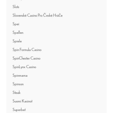
Slots
Slovenské Casino Pro České Hráče
Spei
Spellen
Spiele
Spin Formula Casino
SpinChester Casino
SpinLynx Casino
Spinmama
Spinson
Steak
Suomi Kasinot
Superbet