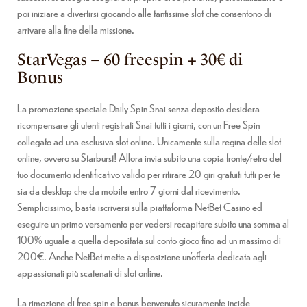
poi iniziare a divertirsi giocando alle tantissime slot che consentono di
arrivare alla fine della missione.
StarVegas – 60 freespin + 30€ di
Bonus
La promozione speciale Daily Spin Snai senza deposito desidera
ricompensare gli utenti registrati Snai tutti i giorni, con un Free Spin
collegato ad una esclusiva slot online. Unicamente sulla regina delle slot
online, ovvero su Starburst! Allora invia subito una copia fronte/retro del
tuo documento identificativo valido per ritirare 20 giri gratuiti tutti per te
sia da desktop che da mobile entro 7 giorni dal ricevimento.
Semplicissimo, basta iscriversi sulla piattaforma NetBet Casino ed
eseguire un primo versamento per vedersi recapitare subito una somma al
100% uguale a quella depositata sul conto gioco fino ad un massimo di
200€. Anche NetBet mette a disposizione un’offerta dedicata agli
appassionati più scatenati di slot online.
La rimozione di free spin e bonus benvenuto sicuramente incide