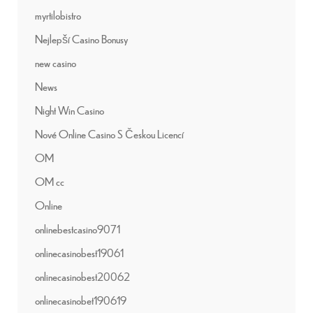
myrtilobistro
Nejlepší Casino Bonusy
new casino
News
Night Win Casino
Nové Online Casino S Českou Licencí
OM
OM cc
Online
onlinebestcasino9071
onlinecasinobest19061
onlinecasinobest20062
onlinecasinobet190619