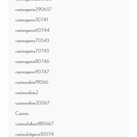
casinogame290637
casinogame30741
casinogame60744
casinogame70543
casinogame70745
casinogame80746
casinogame90747
casinoonline19066
casinoonline2
casinoonline20067
Casinos
casinoslotbest180667
casinoslotgame10074