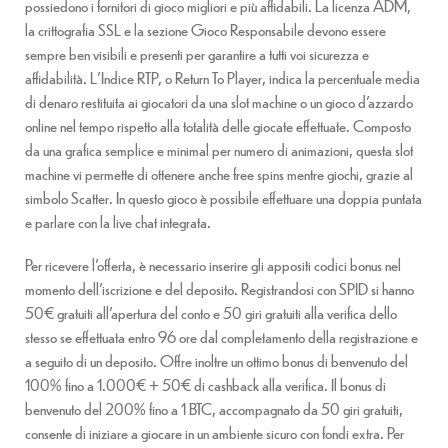
possiedono i fornitori di gioco migliori e più affidabili. La licenza ADM,
la crittografia SSL e la sezione Gioco Responsabile devono essere
sempre ben visibili e presenti per garantire a tutti voi sicurezza e
affidabilità. L’Indice RTP, o Return To Player, indica la percentuale media
di denaro restituita ai giocatori da una slot machine o un gioco d’azzardo
online nel tempo rispetto alla totalità delle giocate effettuate. Composto
da una grafica semplice e minimal per numero di animazioni, questa slot
machine vi permette di ottenere anche free spins mentre giochi, grazie al
simbolo Scatter. In questo gioco è possibile effettuare una doppia puntata
e parlare con la live chat integrata.
Per ricevere l’offerta, è necessario inserire gli appositi codici bonus nel
momento dell’iscrizione e del deposito. Registrandosi con SPID si hanno
50€ gratuiti all’apertura del conto e 50 giri gratuiti alla verifica dello
stesso se effettuata entro 96 ore dal completamento della registrazione e
a seguito di un deposito. Offre inoltre un ottimo bonus di benvenuto del
100% fino a 1.000€ + 50€ di cashback alla verifica. Il bonus di
benvenuto del 200% fino a 1 BTC, accompagnato da 50 giri gratuiti,
consente di iniziare a giocare in un ambiente sicuro con fondi extra. Per