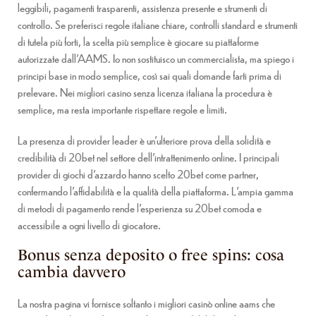
leggibili, pagamenti trasparenti, assistenza presente e strumenti di
controllo. Se preferisci regole italiane chiare, controlli standard e strumenti
di tutela più forti, la scelta più semplice è giocare su piattaforme
autorizzate dall’AAMS. Io non sostituisco un commercialista, ma spiego i
principi base in modo semplice, così sai quali domande farti prima di
prelevare. Nei migliori casino senza licenza italiana la procedura è
semplice, ma resta importante rispettare regole e limiti.
La presenza di provider leader è un’ulteriore prova della solidità e
credibilità di 20bet nel settore dell’intrattenimento online. I principali
provider di giochi d’azzardo hanno scelto 20bet come partner,
confermando l’affidabilità e la qualità della piattaforma. L’ampia gamma
di metodi di pagamento rende l’esperienza su 20bet comoda e
accessibile a ogni livello di giocatore.
Bonus senza deposito o free spins: cosa
cambia davvero
La nostra pagina vi fornisce soltanto i migliori casinò online aams che