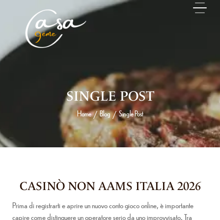
SINGLE POST
Home
Blog
Single Post
/
/
21 MAI 2026
CASINÒ NON AAMS ITALIA 2026
Prima di registrarti e aprire un nuovo conto gioco online, è importante
capire come distinguere un operatore serio da uno improvvisato. Tra