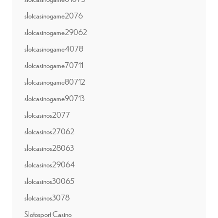
slotcasinogame2076
slotcasinogame29062
slotcasinogame4078
slotcasinogame70711
slotcasinogame80712
slotcasinogame90713
slotcasinos2077
slotcasinos27062
slotcasinos28063
slotcasinos29064
slotcasinos30065
slotcasinos3078
Slotosport Casino