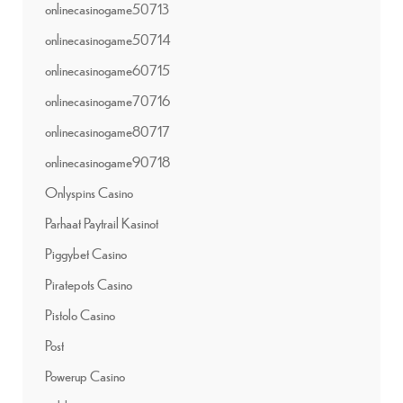
onlinecasinogame50713
onlinecasinogame50714
onlinecasinogame60715
onlinecasinogame70716
onlinecasinogame80717
onlinecasinogame90718
Onlyspins Casino
Parhaat Paytrail Kasinot
Piggybet Casino
Piratepots Casino
Pistolo Casino
Post
Powerup Casino