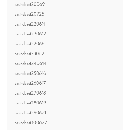
casinobest20069
casinobest20725
casinobest220611
casinobest220612
casinobest22068
casinobest23062
casinobest240614
casinobest250616
casinobest260617
casinobest270618
casinobest280619
casinobest290621
casinobest300622