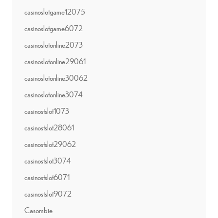
casinoslotgame12075
casinoslotgame6072
casinoslotonline2073
casinoslotonline29061
casinoslotonline30062
casinoslotonline3074
casinostslot1073
casinostslot28061
casinostslot29062
casinostslot3074
casinostslot6071
casinostslot9072
Casombie