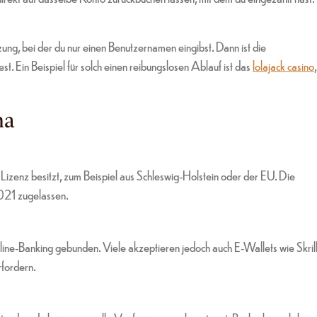
ng, bei der du nur einen Benutzernamen eingibst. Dann ist die
est. Ein Beispiel für solch einen reibungslosen Ablauf ist das
lolajack casino
,
ma
?
e Lizenz besitzt, zum Beispiel aus Schleswig-Holstein oder der EU. Die
2021 zugelassen.
line-Banking gebunden. Viele akzeptieren jedoch auch E-Wallets wie Skril
rfordern.