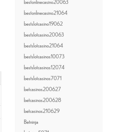
bestonlinecasino20063
bestonlinecasino21064
bestslotcasino19062
bestslotcasino20063
bestslotcasino21064
bestslotcasinos10073
bestslotcasinos12074
bestslotcasinos7071
betcasinos200627
betcasinos200628
betcasinos210629
Betninja