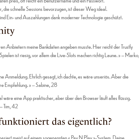
aten preis, oft reicht ein Benutzername und ein Passwort.
 die schnelle Sessions bevorzugen, ist dieser Weg ideal.
 sind Ein- und Auszahlungen dank moderner Technologie geschützt.
nity
eren Anbietern meine Bankdaten angeben musste. Hier reicht der Trustly
ielen ist riesig, vor allem die Live-Slots machen richtig Laune. » – Marko
e Anmeldung. Ehrlich gesagt, ich dachte, es wäre unseriös. Aber die
re Empfehlung. » – Sabine, 28
l wäre eine App praktischer, aber über den Browser läuft alles flüssig.
 – Tim, 42
funktioniert das eigentlich?
asiert meist auf einem sogenannten « Pay N Play »-System. Deine