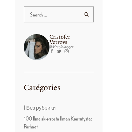
Cristofer
Vetrovs
Writer/blogger
Catégories
! Без рубрики
100 Ilmaiskierrosta Ilman Kierrätystä:
Parhaat