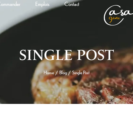
ommander
Emplois
Contact
SINGLE POST
Home
Blog
Single Post
/
/
0 MAI 2026