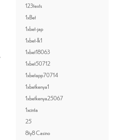
123texts
1xBet
1xbet-jap
1xbet-lk1
1xbet18063
,
1xbet50712
1xbetapp70714
1xbetkenya1
1xbetkenya25067
1xcinta
25
8ty8 Casino