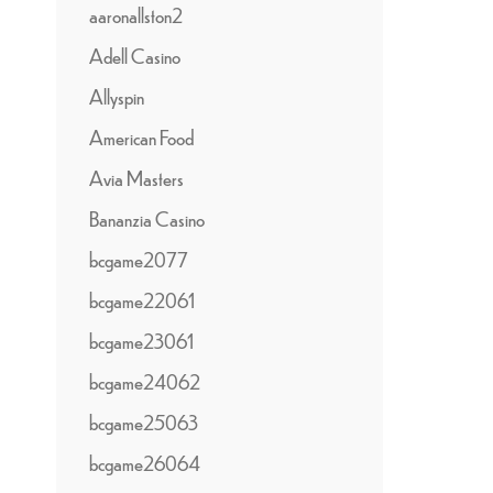
aaronallston2
Adell Casino
Allyspin
American Food
Avia Masters
Bananzia Casino
bcgame2077
bcgame22061
bcgame23061
bcgame24062
bcgame25063
bcgame26064