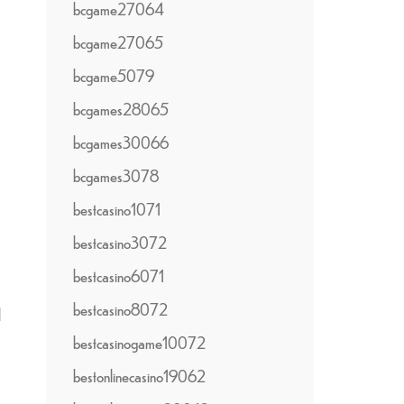
bcgame27064
bcgame27065
bcgame5079
bcgames28065
bcgames30066
bcgames3078
bestcasino1071
bestcasino3072
bestcasino6071
bestcasino8072
l
bestcasinogame10072
bestonlinecasino19062