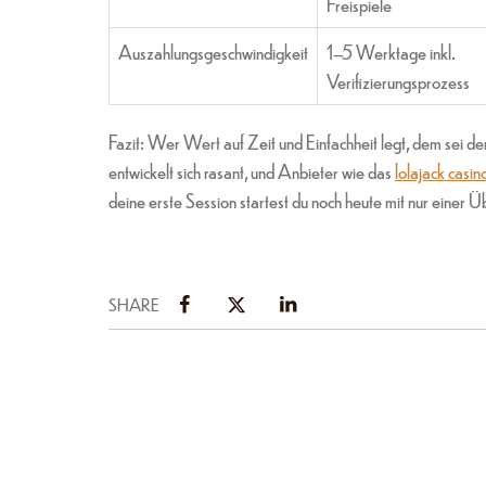
Freispiele
Auszahlungsgeschwindigkeit
1–5 Werktage inkl.
Verifizierungsprozess
Fazit: Wer Wert auf Zeit und Einfachheit legt, dem sei
entwickelt sich rasant, und Anbieter wie das
lolajack casin
deine erste Session startest du noch heute mit nur einer 
SHARE