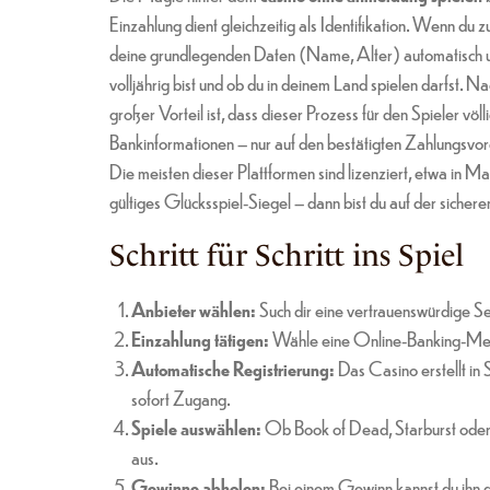
Einzahlung dient gleichzeitig als Identifikation. Wenn du z
deine grundlegenden Daten (Name, Alter) automatisch un
volljährig bist und ob du in deinem Land spielen darfst. 
großer Vorteil ist, dass dieser Prozess für den Spieler völli
Bankinformationen – nur auf den bestätigten Zahlungsvorg
Die meisten dieser Plattformen sind lizenziert, etwa in M
gültiges Glücksspiel-Siegel – dann bist du auf der sichere
Schritt für Schritt ins Spiel
Anbieter wählen:
Such dir eine vertrauenswürdige Se
Einzahlung tätigen:
Wähle eine Online-Banking-Meth
Automatische Registrierung:
Das Casino erstellt in
sofort Zugang.
Spiele auswählen:
Ob Book of Dead, Starburst oder Tis
aus.
Gewinne abholen:
Bei einem Gewinn kannst du ihn di