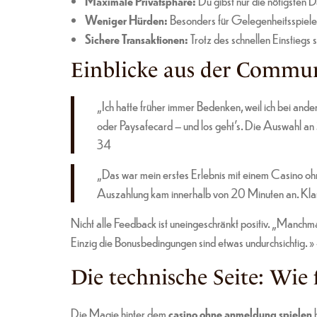
Maximale Privatsphäre:
Du gibst nur die nötigsten D
Weniger Hürden:
Besonders für Gelegenheitsspieler,
Sichere Transaktionen:
Trotz des schnellen Einstiegs
Einblicke aus der Commu
„Ich hatte früher immer Bedenken, weil ich bei and
oder Paysafecard – und los geht’s. Die Auswahl an Sp
34
„Das war mein erstes Erlebnis mit einem Casino ohn
Auszahlung kam innerhalb von 20 Minuten an. Kla
Nicht alle Feedback ist uneingeschränkt positiv. „Manchma
Einzig die Bonusbedingungen sind etwas undurchsichtig. »
Die technische Seite: Wie 
Die Magie hinter dem
casino ohne anmeldung spielen
b