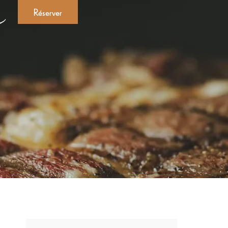
Réserver