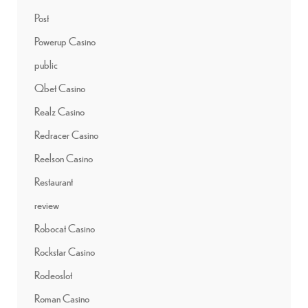
Post
Powerup Casino
public
Qbet Casino
Realz Casino
Redracer Casino
Reelson Casino
Restaurant
review
Robocat Casino
Rockstar Casino
Rodeoslot
Roman Casino