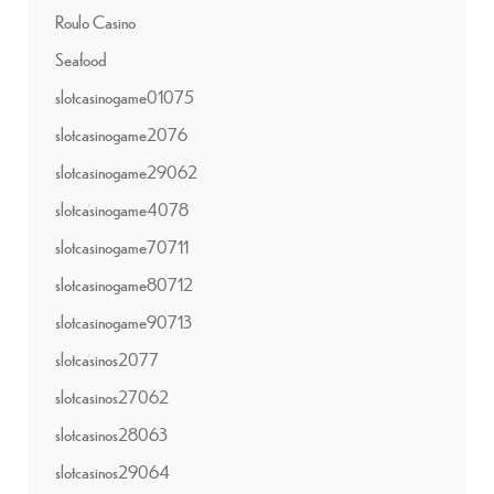
Roulo Casino
Seafood
slotcasinogame01075
slotcasinogame2076
slotcasinogame29062
slotcasinogame4078
slotcasinogame70711
slotcasinogame80712
slotcasinogame90713
slotcasinos2077
slotcasinos27062
slotcasinos28063
slotcasinos29064