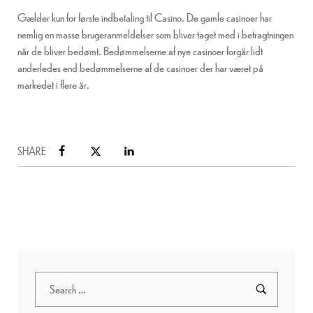
Gælder kun for første indbetaling til Casino. De gamle casinoer har
nemlig en masse brugeranmeldelser som bliver taget med i betragtningen
når de bliver bedømt. Bedømmelserne af nye casinoer forgår lidt
anderledes end bedømmelserne af de casinoer der har været på
markedet i flere år.
SHARE