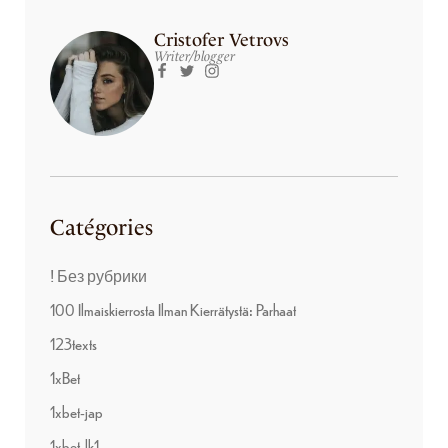
Cristofer Vetrovs
Writer/blogger
Catégories
! Без рубрики
100 Ilmaiskierrosta Ilman Kierrätystä: Parhaat
123texts
1xBet
1xbet-jap
1xbet-lk1