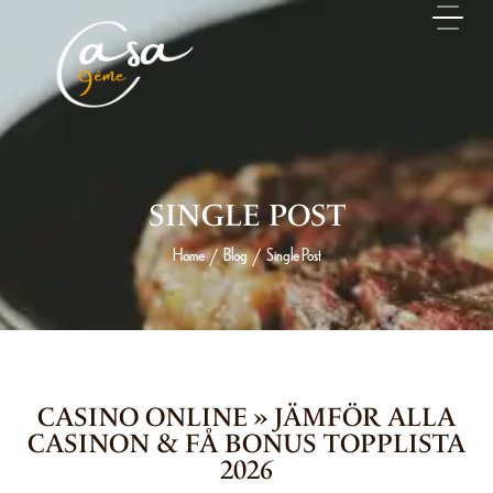
SINGLE POST
Home
Blog
Single Post
/
/
20 MAI 2026
CASINO ONLINE » JÄMFÖR ALLA
CASINON & FÅ BONUS TOPPLISTA
2026