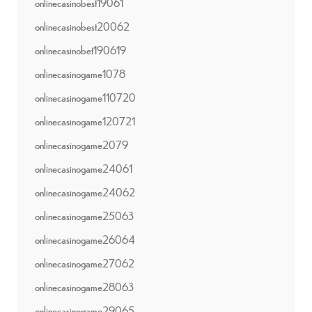
onlinecasinobest19061
onlinecasinobest20062
onlinecasinobet190619
onlinecasinogame1078
onlinecasinogame110720
onlinecasinogame120721
onlinecasinogame2079
onlinecasinogame24061
onlinecasinogame24062
onlinecasinogame25063
onlinecasinogame26064
onlinecasinogame27062
onlinecasinogame28063
onlinecasinogame29065