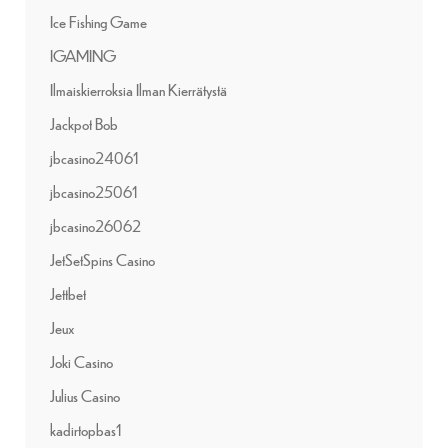
Ice Fishing Game
IGAMING
Ilmaiskierroksia Ilman Kierrätystä
Jackpot Bob
jbcasino24061
jbcasino25061
jbcasino26062
JetSetSpins Casino
Jettbet
Jeux
Joki Casino
Julius Casino
kadirtopbas1