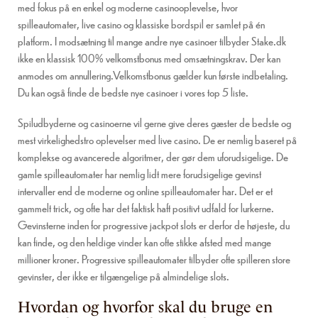
med fokus på en enkel og moderne casinooplevelse, hvor
spilleautomater, live casino og klassiske bordspil er samlet på én
platform. I modsætning til mange andre nye casinoer tilbyder Stake.dk
ikke en klassisk 100% velkomstbonus med omsætningskrav. Der kan
anmodes om annullering.Velkomstbonus gælder kun første indbetaling.
Du kan også finde de bedste nye casinoer i vores top 5 liste.
Spiludbyderne og casinoerne vil gerne give deres gæster de bedste og
mest virkelighedstro oplevelser med live casino. De er nemlig baseret på
komplekse og avancerede algoritmer, der gør dem uforudsigelige. De
gamle spilleautomater har nemlig lidt mere forudsigelige gevinst
intervaller end de moderne og online spilleautomater har. Det er et
gammelt trick, og ofte har det faktisk haft positivt udfald for lurkerne.
Gevinsterne inden for progressive jackpot slots er derfor de højeste, du
kan finde, og den heldige vinder kan ofte stikke afsted med mange
millioner kroner. Progressive spilleautomater tilbyder ofte spilleren store
gevinster, der ikke er tilgængelige på almindelige slots.
Hvordan og hvorfor skal du bruge en