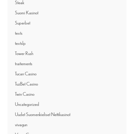
Steak
Suomi Kasinot
Superbet
texts
textslp
Tower Rush
traitements
Tucan Casino
TuzBet Casino
Twin Casino
Uncategorized
Uudet Suomenkieliset Nettikasinot
vivagun