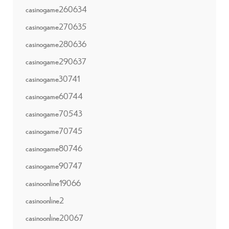
casinogame260634
casinogame270635
casinogame280636
casinogame290637
casinogame30741
casinogame60744
casinogame70543
casinogame70745
casinogame80746
casinogame90747
casinoonline19066
casinoonline2
casinoonline20067