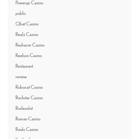
Powerup Casino
public
Qbet Casino
Realz Casino
Redracer Casino
Reelson Casino
Restaurant
review
Robocat Casino
Rockstar Casino
Rodeoslot
Roman Casino
Roulo Casino