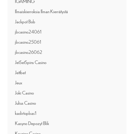
IGAMING
Ilmaiskierroksia Ilman Kierrätystä
Jackpot Bob
jbcasino24061
jbcasino25061
jbcasino26062
JetSetSpins Casino
Jettbet
Jeux
Joki Casino
Julius Casino
kadirtopbas1
Kasyno Depozyt Blik
Keyzino Casino