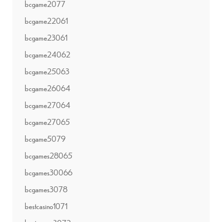
bcgame2077
bcgame22061
bcgame23061
bcgame24062
bcgame25063
bcgame26064
bcgame27064
bcgame27065
bcgame5079
bcgames28065
bcgames30066
bcgames3078
bestcasino1071