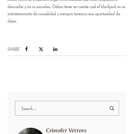
descuidar y no os excedas. Debes tener en cuenta cual el blackjack es un
entretenimiento de casualidad y siempre tenemos una oportunidad de
dejar.
SHARE
Cristofer Vetrovs