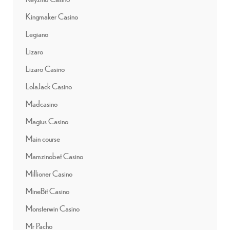
Kingmaker Casino
Legiano
Lizaro
Lizaro Casino
LolaJack Casino
Madcasino
Magius Casino
Main course
Mamzinobet Casino
Millioner Casino
MineBit Casino
Monsterwin Casino
Mr Pacho