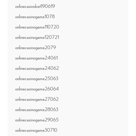
onlinecasinobet190619
onlinecasinogame1078
onlinecasinogame110720
onlinecasinogame120721
onlinecasinogame2079
onlinecasinogame24061
onlinecasinogame24062
onlinecasinogame25063
onlinecasinogame26064
onlinecasinogame27062
onlinecasinogame28063
onlinecasinogame29065
onlinecasinogame30710