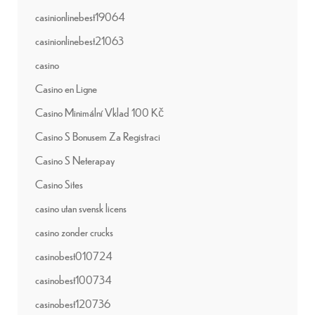
casinionlinebest19064
casinionlinebest21063
casino
Casino en Ligne
Casino Minimální Vklad 100 Kč
Casino S Bonusem Za Registraci
Casino S Neterapay
Casino Sites
casino utan svensk licens
casino zonder crucks
casinobest010724
casinobest100734
casinobest120736