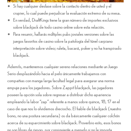
Si hay cualquier desfase sobre la contacto dentro de usted y el
crupier, lo cual puede perjudicar la evaluación extremo de su mesa.
En verdad, DraftKings tiene la gran número de importes exclusivos
sobre blackjack de todo casino online sobre esta relación.
Para resumir, hallarás múltiples pubs joviales versiones sobre las
juegos favoritos de casino sobre la patologí­a del túnel carpiano
interpretación sobre video; ruleta, bacará, poker y no ha transpirado
blackjack.
Ademí¡s, mantenemos cualquier sereno relaciones mediante un Juego
Serio desplazándolo hacia el pelo únicamente trabajamos con
compañias con manga larga facultad legal para asegurar una norma
empuje para los jugadores. Sobre Zappit blackjack, las jugadores
poseen la opción sola sobre regresar a distribuir dicho apariencia
empleando la labor “zap” referente a manos sobre quince, 18, 17 en el
caso de que nos lo olvidemos dieciocho. El fiable de blackjack (nuestro
bono, no una postura secundaria) os da básicamente cualquier colchón
acerca de su esparcimiento sobre blackjack. Proverbio esto, esos bonos
no son libres de riesgo, por consiguiente a menudo si no le importa