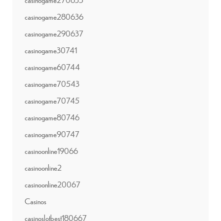
casinogame280636
casinogame290637
casinogame30741
casinogame60744
casinogame70543
casinogame70745
casinogame80746
casinogame90747
casinoonline19066
casinoonline2
casinoonline20067
Casinos
casinoslotbest180667