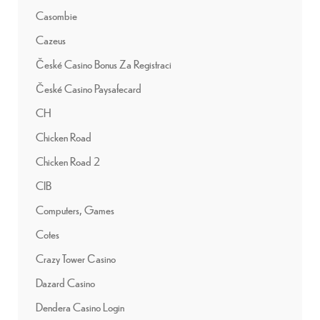
Casombie
Cazeus
České Casino Bonus Za Registraci
České Casino Paysafecard
CH
Chicken Road
Chicken Road 2
CIB
Computers, Games
Cotes
Crazy Tower Сasino
Dazard Casino
Dendera Casino Login