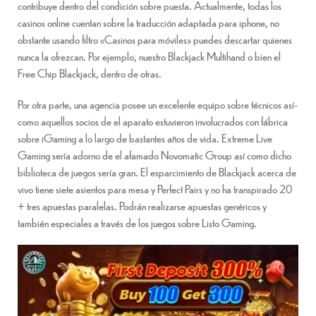
contribuye dentro del condición sobre puesta. Actualmente, todas los
casinos online cuentan sobre la traducción adaptada para iphone, no
obstante usando filtro «Casinos para móviles» puedes descartar quienes
nunca la ofrezcan. Por ejemplo, nuestro Blackjack Multihand o bien el
Free Chip Blackjack, dentro de otras.
Por otra parte, una agencia posee un excelente equipo sobre técnicos así­
como aquellos socios de el aparato estuvieron involucrados con fábrica
sobre iGaming a lo largo de bastantes años de vida. Extreme Live
Gaming serí­a adorno de el afamado Novomatic Group así­ como dicho
biblioteca de juegos serí­a gran. El esparcimiento de Blackjack acerca de
vivo tiene siete asientos para mesa y Perfect Pairs y no ha transpirado 20
+ tres apuestas paralelas. Podrán realizarse apuestas genéricos y
también especiales a través de los juegos sobre Listo Gaming.