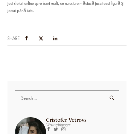
joci sloturi online spre bani reali, ce nu usturo măciucă jucat cest figură ş
jocuri până iute.
SHARE
Cristofer Vetrovs
Writer/blogger