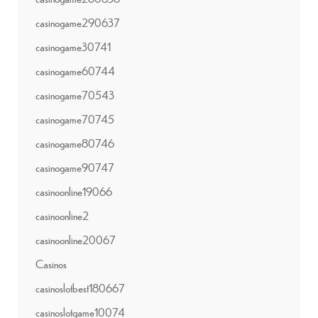
casinogame290637
casinogame30741
casinogame60744
casinogame70543
casinogame70745
casinogame80746
casinogame90747
casinoonline19066
casinoonline2
casinoonline20067
Casinos
casinoslotbest180667
casinoslotgame10074