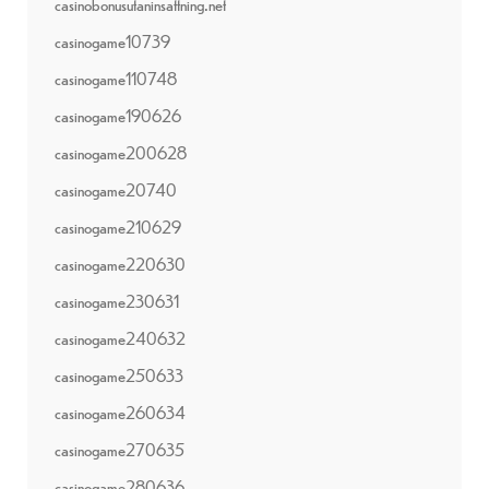
casinobonusutaninsattning.net
casinogame10739
casinogame110748
casinogame190626
casinogame200628
casinogame20740
casinogame210629
casinogame220630
casinogame230631
casinogame240632
casinogame250633
casinogame260634
casinogame270635
casinogame280636