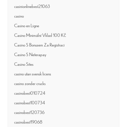
casinionlinebest21063
casino
Casino en Ligne
Casino Minimální Vklad 100 Kč
Casino S Bonusem Za Registraci
Casino S Neterapay
Casino Sites
casino utan svensk licens
casino zonder crucks
casinobest010724
casinobest100734
casinobest120736
casinobest19068