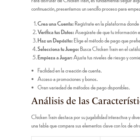
continuación, presentamos un sencillo proceso para empe
Crea una Cuenta:
Regístrate en la plataforma donde 
Verifica tus Datos:
Asegúrate de que tu información es
Haz un Depósito:
Elige el método de pago que prefiera
Selecciona tu Juego:
Busca Chicken Train en el catál
Empieza a Jugar:
Ajusta tus niveles de riesgo y comie
Facilidad en la creación de cuenta.
Acceso a promociones y bonos.
Gran variedad de métodos de pago disponibles.
Análisis de las Característi
Chicken Train destaca por su jugabilidad interactiva y div
una tabla que compara sus elementos clave con los de otr