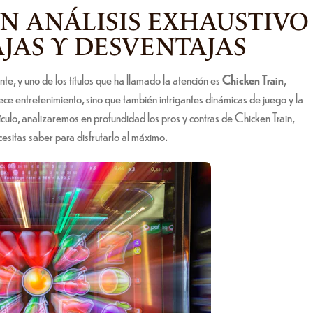
N ANÁLISIS EXHAUSTIVO
AJAS Y DESVENTAJAS
e, y uno de los títulos que ha llamado la atención es
Chicken Train
,
 entretenimiento, sino que también intrigantes dinámicas de juego y la
ículo, analizaremos en profundidad los pros y contras de Chicken Train,
cesitas saber para disfrutarlo al máximo.