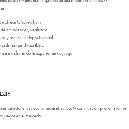
zar:
se ofrece Chicken Train.
té actualizada y verificada.
s y realiza un depósito inicial.
ogo de juegos disponibles.
nza a disfrutar de la experiencia de juego.
cas
ersas características que lo hacen atractivo. A continuación, presentaremos
os juegos en el mercado.