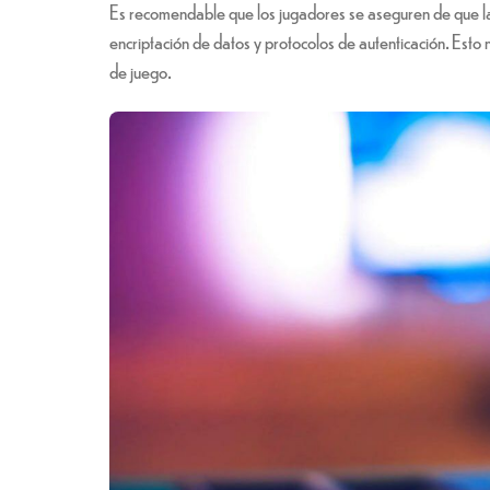
Es recomendable que los jugadores se aseguren de que 
encriptación de datos y protocolos de autenticación. Esto 
de juego.