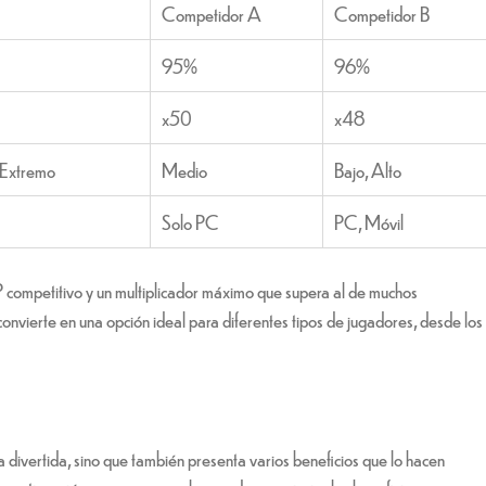
Competidor A
Competidor B
95%
96%
x50
x48
 Extremo
Medio
Bajo, Alto
Solo PC
PC, Móvil
 competitivo y un multiplicador máximo que supera al de muchos
 convierte en una opción ideal para diferentes tipos de jugadores, desde los
a divertida, sino que también presenta varios beneficios que lo hacen