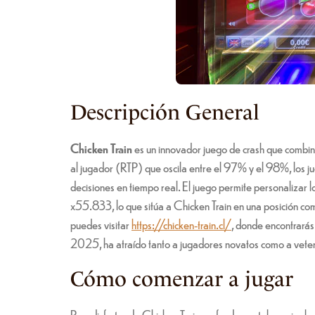
Descripción General
Chicken Train
es un innovador juego de crash que combin
al jugador (RTP) que oscila entre el 97% y el 98%, los j
decisiones en tiempo real. El juego permite personalizar 
x55.833, lo que sitúa a Chicken Train en una posición com
puedes visitar
https://chicken-train.cl/
, donde encontrarás
2025, ha atraído tanto a jugadores novatos como a vete
Cómo comenzar a jugar
Para disfrutar de Chicken Train, es fundamental seguir al