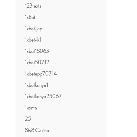
123texts
1xBet
1xbet-jap
1xbet-lk1
1xbet18063
1xbet50712
1xbetapp70714
1xbetkenya1
1xbetkenya25067
1xcinta
25
8ty8 Casino