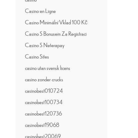
Casino en Ligne
Casino Minimální Vklad 100 Kč
Casino S Bonusem Za Registraci
Casino S Neterapay
Casino Sites
casino utan svensk licens
casino zonder crucks
casinobest010724
casinobest100734
casinobest120736
casinobest19068
casinobest20069