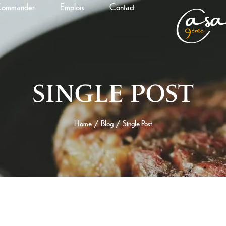
ommander
Emplois
Contact
SINGLE POST
Home
Blog
Single Post
/
/
5 MAI 2026