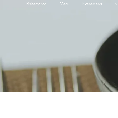
Présentation
Menu
Événements
C
1