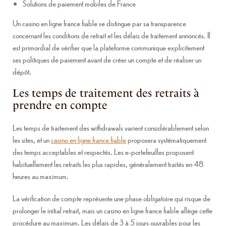
Solutions de paiement mobiles de France
Un casino en ligne france fiable se distingue par sa transparence
concernant les conditions de retrait et les délais de traitement annoncés. Il
est primordial de vérifier que la plateforme communique explicitement
ses politiques de paiement avant de créer un compte et de réaliser un
dépôt.
Les temps de traitement des retraits à
prendre en compte
Les temps de traitement des withdrawals varient considérablement selon
les sites, et un
casino en ligne france fiable
proposera systématiquement
des temps acceptables et respectés. Les e-portefeuilles proposent
habituellement les retraits les plus rapides, généralement traités en 48
heures au maximum.
La vérification de compte représente une phase obligatoire qui risque de
prolonger le initial retrait, mais un casino en ligne france fiable allège cette
procédure au maximum. Les délais de 3 à 5 jours ouvrables pour les