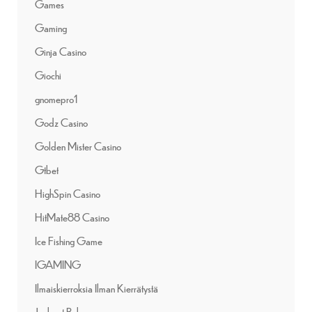
Games
Gaming
Ginja Casino
Giochi
gnomepro1
Godz Casino
Golden Mister Casino
Gtbet
HighSpin Casino
HitMate88 Casino
Ice Fishing Game
IGAMING
Ilmaiskierroksia Ilman Kierrätystä
Jackpot Bob