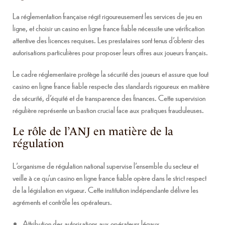
La réglementation française régit rigoureusement les services de jeu en
ligne, et choisir un casino en ligne france fiable nécessite une vérification
attentive des licences requises. Les prestataires sont tenus d’obtenir des
autorisations particulières pour proposer leurs offres aux joueurs français.
Le cadre réglementaire protège la sécurité des joueurs et assure que tout
casino en ligne france fiable respecte des standards rigoureux en matière
de sécurité, d’équité et de transparence des finances. Cette supervision
régulière représente un bastion crucial face aux pratiques frauduleuses.
Le rôle de l’ANJ en matière de la
régulation
L’organisme de régulation national supervise l’ensemble du secteur et
veille à ce qu’un casino en ligne france fiable opère dans le strict respect
de la législation en vigueur. Cette institution indépendante délivre les
agréments et contrôle les opérateurs.
Attribution des autorisations aux opérateurs légaux