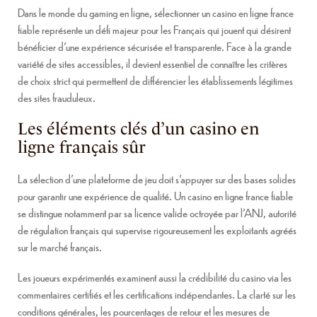
Dans le monde du gaming en ligne, sélectionner un casino en ligne france
fiable représente un défi majeur pour les Français qui jouent qui désirent
bénéficier d’une expérience sécurisée et transparente. Face à la grande
variété de sites accessibles, il devient essentiel de connaître les critères
de choix strict qui permettent de différencier les établissements légitimes
des sites frauduleux.
Les éléments clés d’un casino en
ligne français sûr
La sélection d’une plateforme de jeu doit s’appuyer sur des bases solides
pour garantir une expérience de qualité. Un casino en ligne france fiable
se distingue notamment par sa licence valide octroyée par l’ANJ, autorité
de régulation français qui supervise rigoureusement les exploitants agréés
sur le marché français.
Les joueurs expérimentés examinent aussi la crédibilité du casino via les
commentaires certifiés et les certifications indépendantes. La clarté sur les
conditions générales, les pourcentages de retour et les mesures de