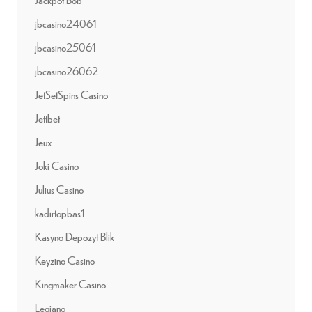
jbcasino24061
jbcasino25061
jbcasino26062
JetSetSpins Casino
Jettbet
Jeux
Joki Casino
Julius Casino
kadirtopbas1
Kasyno Depozyt Blik
Keyzino Casino
Kingmaker Casino
Legiano