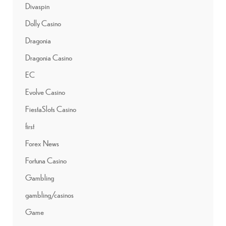
Divaspin
Dolly Casino
Dragonia
Dragonia Casino
EC
Evolve Casino
FiestaSlots Casino
first
Forex News
Fortuna Casino
Gambling
gambling/casinos
Game