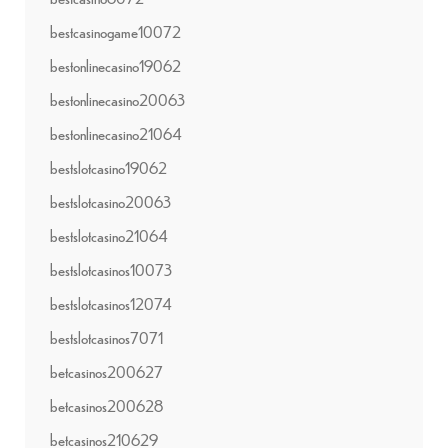
bestcasinogame10072
bestonlinecasino19062
bestonlinecasino20063
bestonlinecasino21064
bestslotcasino19062
bestslotcasino20063
bestslotcasino21064
bestslotcasinos10073
bestslotcasinos12074
bestslotcasinos7071
betcasinos200627
betcasinos200628
betcasinos210629