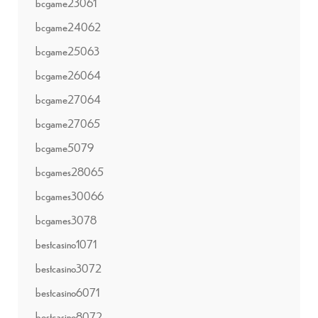
bcgame23061
bcgame24062
bcgame25063
bcgame26064
bcgame27064
bcgame27065
bcgame5079
bcgames28065
bcgames30066
bcgames3078
bestcasino1071
bestcasino3072
bestcasino6071
bestcasino8072