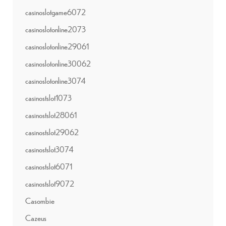
casinoslotgame6072
casinoslotonline2073
casinoslotonline29061
casinoslotonline30062
casinoslotonline3074
casinostslot1073
casinostslot28061
casinostslot29062
casinostslot3074
casinostslot6071
casinostslot9072
Casombie
Cazeus