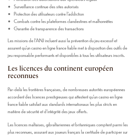
Surveillance continue des sites autorisés
Protection des utilisateurs contre l’addiction
Combats contre les plateformes clandestines et malhonnêtes
Garantie de transparence des transactions
Les missions de l’ANJ incluent aussi la prévention du jeu excessif et
assurent qu’un casino en ligne france fiable met à disposition des outils de
jeu responsable performants et disponibles à tous les utilisateurs inscrits.
Les licences du continent européen
reconnues
Par-delà les frontières françaises, de nombreuses autorités européennes
accordent des licences prestigieuses qui attestent qu’un casino en ligne
france fiable satisfait aux standards internationaux les plus stricts en
matière de sécurité et d’intégrité des jeux offerts.
Les licences maltaises, gibraltariennes et britanniques comptent parmi les
plus reconnues, assurant aux joueurs français la certitude de participer sur