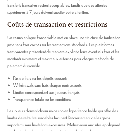
transferts bancaires restent acceptables, tandis que des attentes
supérieures à 7 jours doivent susciter votre attention.
Coûts de transaction et restrictions
Un casino en ligne france fiable met en place une structure de tarification
juste sans frais cachés sur les transactions standards. Les plateformes
transparentes présentent de manière explicite leurs éventuels frais et les
montants minimaux et maximaux autorisés pour chaque méthode de
paiement disponible.
Pas de frais sur les dépôts courants
Withdrawals sans frais chaque mois assurés
Limites correspondant aux joueurs français
Transparence totale sur les conditions
Les joueurs doivent choisir un casino en ligne france fiable qui offre des
limites de retrait raisonnables facilitant l’encaissement de les gains
importants sans limitations excessives. Méfiez-vous aux sites appliquant