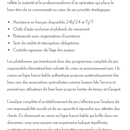
reflète la maturité et le professionnalisme d’un opérateur qui place le
bien-être de sa communauté au cœur de ses priorités stratégiques.
Assistance en français disponible 24h/24 et 7j/7
Outils d’auto-exclusion et plafonds de versement
Partenariats avec organisations d’assistance
Tests de réalité et interruptions obligatoires
Contrôle rigoureux de l’âge des joueurs
Les plateformes qui investissent dans des programmes complets de jeu
responsable démontrent leur volonté de créer un environnement sain. Un
casino en ligne france fiable authentique propose systématiquement des
liens vers des associations spécialisées comme Joueurs Info Service et
permet aux utilisateurs de fixer leurs propres limites de temps et d’argent.
L’analyse complète d’un établissement de jeu s’effectue par l’analyse de
son responsabilité sociale et de sa capacité à répondre aux attentes des
clients. En choisissant un casino en ligne france fiable qui brille dans ces
domaines, vous vous assurez une expérience ludique équilibrée,
protégée et respectueuse de votre bien-être personnel sur le temps.