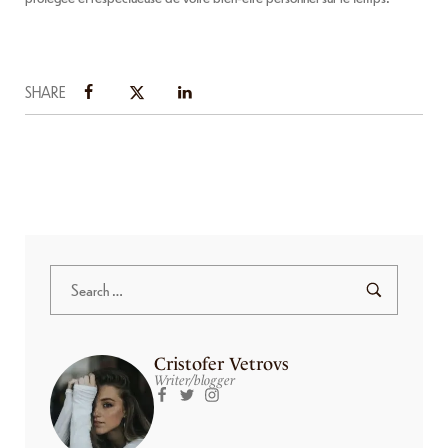
SHARE
Cristofer Vetrovs
Writer/blogger