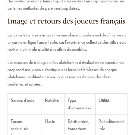
des limites hebdomadaires trop strictes ou des frais disproportionnés sur
certaines méthodes de paiement populaires.
Image et retours des joueurs français
La consultation des avis constitue une phase cruciale avant de s’inscrire sur
un casino en ligne france fiable, car l’expérience collective des utilisateurs
révèle la véritable qualité des offres disponibles.
Les espaces de dialogue et les plateformes d’évaluation indépendantes
proposent une vision authentique des forces et faiblesses de chaque
plateforme, facilitant ainsi aux joueurs novices de faire des choix
prudentes et avisées.
Source d’avis
Fiabilité
Type
Utilité
d’information
Forums
Haute
Récits précis,
Particulièrement
spécialisés
transactions
utile