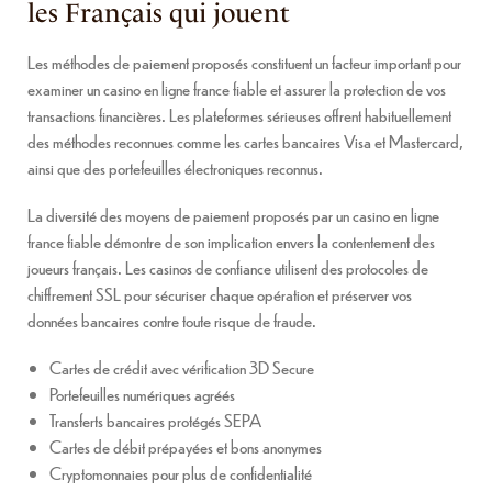
les Français qui jouent
Les méthodes de paiement proposés constituent un facteur important pour
examiner un casino en ligne france fiable et assurer la protection de vos
transactions financières. Les plateformes sérieuses offrent habituellement
des méthodes reconnues comme les cartes bancaires Visa et Mastercard,
ainsi que des portefeuilles électroniques reconnus.
La diversité des moyens de paiement proposés par un casino en ligne
france fiable démontre de son implication envers la contentement des
joueurs français. Les casinos de confiance utilisent des protocoles de
chiffrement SSL pour sécuriser chaque opération et préserver vos
données bancaires contre toute risque de fraude.
Cartes de crédit avec vérification 3D Secure
Portefeuilles numériques agréés
Transferts bancaires protégés SEPA
Cartes de débit prépayées et bons anonymes
Cryptomonnaies pour plus de confidentialité