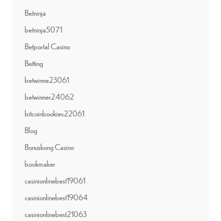
Betninja
betninja5071
Betportal Casino
Betting
betwinne23061
betwinner24062
bitcoinbookies22061
Blog
Bonuskong Casino
bookmaker
casinionlinebest19061
casinionlinebest19064
casinionlinebest21063