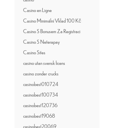
Casino en Ligne
Casino Minimální Vklad 100 Kč
Casino S Bonusem Za Registraci
Casino S Neterapay
Casino Sites
casino utan svensk licens
casino zonder crucks
casinobest010724
casinobest100734
casinobest120736
casinobest19068
casinobest20069