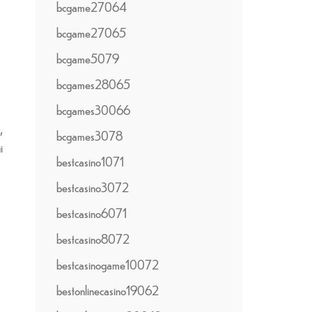
bcgame27064
bcgame27065
bcgame5079
bcgames28065
bcgames30066
,
bcgames3078
i
bestcasino1071
bestcasino3072
bestcasino6071
bestcasino8072
bestcasinogame10072
bestonlinecasino19062