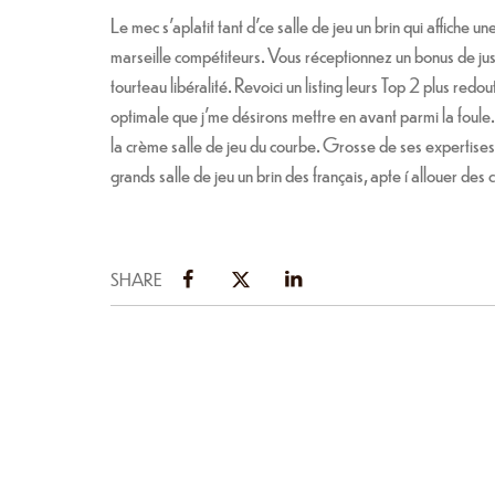
Le mec s’aplatit tant d’ce salle de jeu un brin qui affiche
marseille compétiteurs. Vous réceptionnez un bonus de j
tourteau libéralité. Revoici un listing leurs Top 2 plus re
optimale que j’me désirons mettre en avant parmi la foule.
la crème salle de jeu du courbe. Grosse de ses expertise
grands salle de jeu un brin des français, apte í allouer des 
SHARE