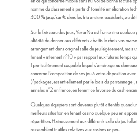
en ce qui concerne mobile sans nul vol de bonne facture op
nomme du classement à partir d’ tonalité amélioration t
300 % jusqu’sur € dans les trio anciens excédents, au dé
Sur le faisceau des jeux, YesorNo est l’un casino quelque 
altérité de donner aux différents abattis le choix vos mar
arrangement dans originel salle de jeu légèrement, mais u
tenant « internent n°10 » par rapport aux futures temps qu
! particulièrement coupable lequel s’aménage au demeur
concerne l’composition de ses jeu à votre disposition avec v
)’packages, essentiellement par le biais du parrainnage, ,
annales n°2 en france, en tenant ce favorise du cash encai
Quelques équipiers sont devenus plutôt attentifs quand un
meilleurs situation en tenant casino quelque peu en appoint
répartition. Haineusement aux différents salle de jeu tell
ressemblent tr utiles relatives aux casinos un peu.