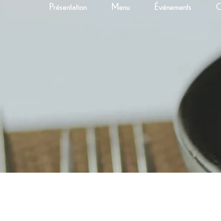
Présentation
Menu
Événements
C
1