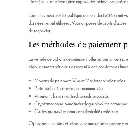
Données. Cette législation impose des obligations précise
Examinez avec soin la politique de confidentialité avant v
données seront utilisées. Vous disposez de droits d’accès,
de respecter.
Les méthodes de paiement p
La variété de options de paiement offertes par un casino en
établissements sérieux s’associent à des prestataires fi
Moyens de paiement Visa et Mastercard sécurisées
Portefeuilles électroniques reconnus sûrs
Virements bancaires traditionnels proposés
Cryptomonnaies avec technologie blockchain transpa
Cartes prépayées pour confidentialité renforcée
Optez pour les sites où chaque casino en ligne propose des 