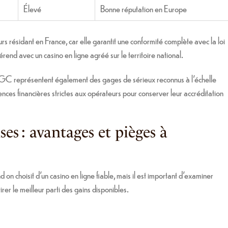
Élevé
Bonne réputation en Europe
rs résidant en France, car elle garantit une conformité complète avec la loi
érend avec un casino en ligne agréé sur le territoire national.
 représentent également des gages de sérieux reconnus à l’échelle
nces financières strictes aux opérateurs pour conserver leur accréditation
es : avantages et pièges à
 on choisit d’un casino en ligne fiable, mais il est important d’examiner
irer le meilleur parti des gains disponibles.