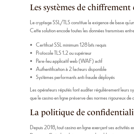
Les systèmes de chiffrement
Le cryptage SSL/TLS constitue la exigence de base qu’un c
Cette solution encode toutes les données transmises entre v
Certificat SSL minimum 128 bits requis
Protocole TLS 1.2 ou supérieur
Pare-feu applicatif web (WAF) actif
Authentification à 2 facteurs disponible
Systèmes performants anti-fraude déployés
Les opérateurs réputés font auditer régulièrement leurs s
que le casino en ligne préserve des normes rigoureux de
La politique de confidential
Depuis 2018, tout casino en ligne exerçant ses activités 