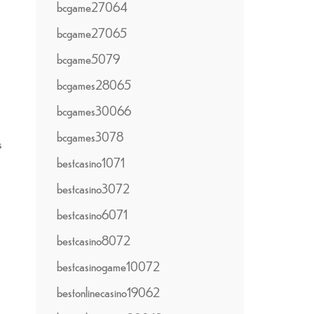
bcgame27064
bcgame27065
bcgame5079
bcgames28065
bcgames30066
bcgames3078
s
bestcasino1071
bestcasino3072
bestcasino6071
bestcasino8072
bestcasinogame10072
bestonlinecasino19062