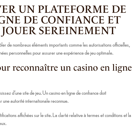
ER UN PLATEFORME DE
IGNE DE CONFIANCE ET
 JOUER SEREINEMENT
ler de nombreux éléments importants comme les autorisations officielles,
nnées personnelles pour assurer une expérience de jeu optimale.
our reconnaître un casino en ligne
issez d’une site de jeu. Un casino en ligne de confiance doit
 une autorité internationale reconnue.
cations affichées sur le site. La clarté relative à termes et conditions et la
eux.