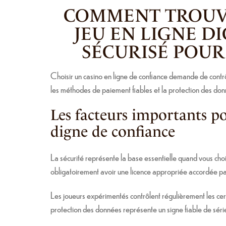
COMMENT TROUV
JEU EN LIGNE D
SÉCURISÉ POUR
Choisir un casino en ligne de confiance demande de contrô
les méthodes de paiement fiables et la protection des do
Les facteurs importants p
digne de confiance
La sécurité représente la base essentielle quand vous chois
obligatoirement avoir une licence appropriée accordée par
Les joueurs expérimentés contrôlent régulièrement les certifi
protection des données représente un signe fiable de séri