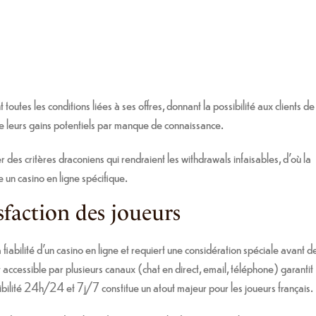
toutes les conditions liées à ses offres, donnant la possibilité aux clients de
re leurs gains potentiels par manque de connaissance.
des critères draconiens qui rendraient les withdrawals infaisables, d’où la
 un casino en ligne spécifique.
isfaction des joueurs
 fiabilité d’un casino en ligne et requiert une considération spéciale avant d
 et accessible par plusieurs canaux (chat en direct, email, téléphone) garantit
onibilité 24h/24 et 7j/7 constitue un atout majeur pour les joueurs français.