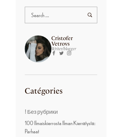
Cristofer
Vetrovs
Writer/blogger
Catégories
! Без рубрики
100 Ilmaiskierrosta Ilman Kierrätystä:
Parhaat