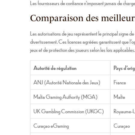
Les fournisseurs de confiance n’imposent jamais de charges
Comparaison des meilleure
Les autorisations de jeu représentent le principal signe de
divertissement. Ces licences agréées garantissent que l’o
jeux et de protection des joueurs selon les lois applicables
Autorité de régulation
Pays d’ori
ANJ (Autorité Nationale des Jeux)
France
Malta Gaming Authority (MGA)
Malte
UK Gambling Commission (UKGC)
Royaume-U
Curaçao eGaming
Curaçao