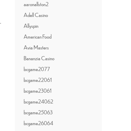
aaronallston2
Adell Casino
.
Allyspin
American Food
Avia Masters
Bananzia Casino
bcgame2077
bcgame22061
bcgame23061
bcgame24062
bcgame25063
bcgame26064