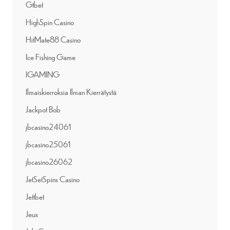
Gtbet
HighSpin Casino
HitMate88 Casino
Ice Fishing Game
IGAMING
Ilmaiskierroksia Ilman Kierrätystä
Jackpot Bob
jbcasino24061
jbcasino25061
jbcasino26062
JetSetSpins Casino
Jettbet
Jeux