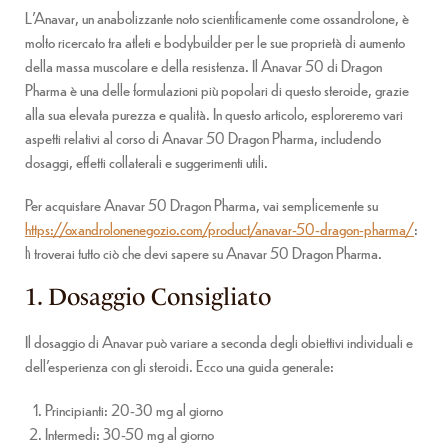
L’Anavar, un anabolizzante noto scientificamente come ossandrolone, è
molto ricercato tra atleti e bodybuilder per le sue proprietà di aumento
della massa muscolare e della resistenza. Il Anavar 50 di Dragon
Pharma è una delle formulazioni più popolari di questo steroide, grazie
alla sua elevata purezza e qualità. In questo articolo, esploreremo vari
aspetti relativi al corso di Anavar 50 Dragon Pharma, includendo
dosaggi, effetti collaterali e suggerimenti utili.
Per acquistare Anavar 50 Dragon Pharma, vai semplicemente su
https://oxandrolonenegozio.com/product/anavar-50-dragon-pharma/
:
lì troverai tutto ciò che devi sapere su Anavar 50 Dragon Pharma.
1. Dosaggio Consigliato
Il dosaggio di Anavar può variare a seconda degli obiettivi individuali e
dell’esperienza con gli steroidi. Ecco una guida generale:
Principianti: 20-30 mg al giorno
Intermedi: 30-50 mg al giorno