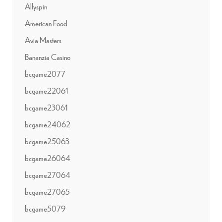
Allyspin
American Food
Avia Masters
Bananzia Casino
bcgame2077
bcgame22061
bcgame23061
bcgame24062
bcgame25063
bcgame26064
bcgame27064
bcgame27065
bcgame5079