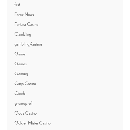
first
Forex News
Fortuna Casino
Gambling
gambling/casinos
Game
Games
Gaming
Ginja Casino
Giochi
gnomepro1
Godz Casino
Golden Mister Casino