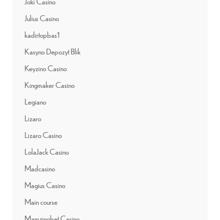
Joki Casino
Julius Casino
kadirtopbas1
Kasyno Depozyt Blik
Keyzino Casino
Kingmaker Casino
Legiano
Lizaro
Lizaro Casino
LolaJack Casino
Madcasino
Magius Casino
Main course
Mamzinobet Casino