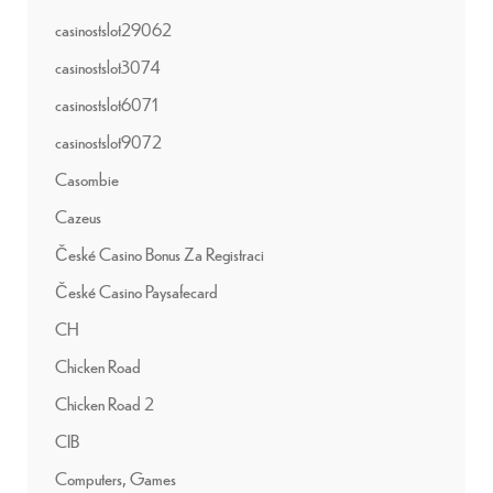
casinostslot29062
casinostslot3074
casinostslot6071
casinostslot9072
Casombie
Cazeus
České Casino Bonus Za Registraci
České Casino Paysafecard
CH
Chicken Road
Chicken Road 2
CIB
Computers, Games