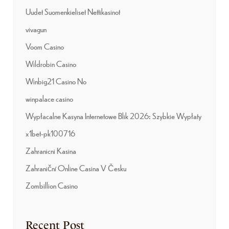
Uudet Suomenkieliset Nettikasinot
vivagun
Voom Casino
Wildrobin Casino
Winbig21 Casino No
winpalace casino
Wypłacalne Kasyna Internetowe Blik 2026: Szybkie Wypłaty
x1bet-pk100716
Zahranicni Kasina
Zahraniční Online Casina V Česku
Zombillion Casino
Recent Post