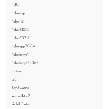
1xBet
1xbet-jap
1xbet-lk1
1xbet18063
1xbet50712
1xbetapp70714
1xbetkenya1
1xbetkenya25067
1xcinta
25
8ty8 Casino
aaronallston2
Adell Casino