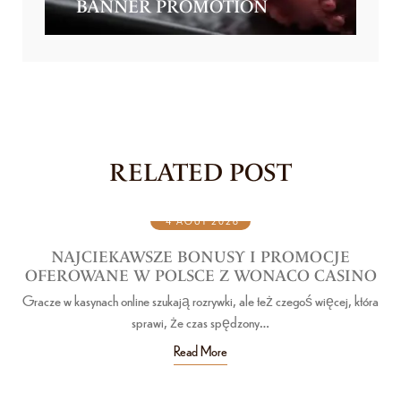
BANNER PROMOTION
RELATED POST
4 AOÛT 2026
NAJCIEKAWSZE BONUSY I PROMOCJE
OFEROWANE W POLSCE Z WONACO CASINO
F
Gracze w kasynach online szukają rozrywki, ale też czegoś więcej, która
Sav
sprawi, że czas spędzony…
Read More