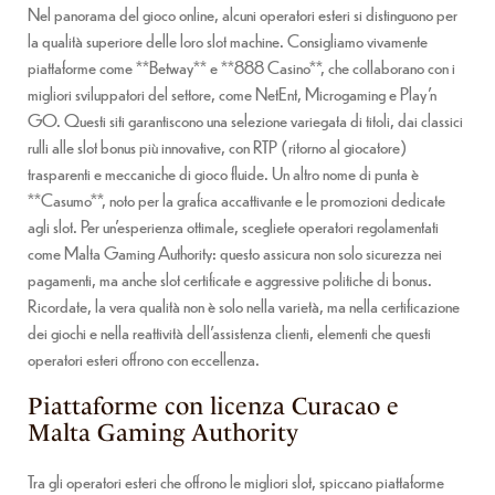
Nel panorama del gioco online, alcuni operatori esteri si distinguono per
la qualità superiore delle loro slot machine. Consigliamo vivamente
piattaforme come **Betway** e **888 Casino**, che collaborano con i
migliori sviluppatori del settore, come NetEnt, Microgaming e Play’n
GO. Questi siti garantiscono una selezione variegata di titoli, dai classici
rulli alle slot bonus più innovative, con RTP (ritorno al giocatore)
trasparenti e meccaniche di gioco fluide. Un altro nome di punta è
**Casumo**, noto per la grafica accattivante e le promozioni dedicate
agli slot. Per un’esperienza ottimale, scegliete operatori regolamentati
come Malta Gaming Authority: questo assicura non solo sicurezza nei
pagamenti, ma anche slot certificate e aggressive politiche di bonus.
Ricordate, la vera qualità non è solo nella varietà, ma nella certificazione
dei giochi e nella reattività dell’assistenza clienti, elementi che questi
operatori esteri offrono con eccellenza.
Piattaforme con licenza Curacao e
Malta Gaming Authority
Tra gli operatori esteri che offrono le migliori slot, spiccano piattaforme