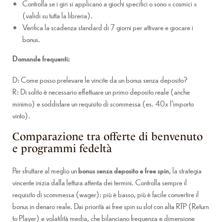
Controlla se i giri si applicano a giochi specifici o sono « cosmici »
(validi su tutta la libreria).
Verifica la scadenza standard di 7 giorni per attivare e giocare i
bonus.
Domande frequenti:
D: Come posso prelevare le vincite da un bonus senza deposito?
R: Di solito è necessario effettuare un primo deposito reale (anche
minimo) e soddisfare un requisito di scommessa (es. 40x l’importo
vinto).
Comparazione tra offerte di benvenuto
e programmi fedeltà
Per sfruttare al meglio un
bonus senza deposito e free spin
, la strategia
vincente inizia dalla lettura attenta dei termini. Controlla sempre il
requisito di scommessa (wager): più è basso, più è facile convertire il
bonus in denaro reale. Dai priorità ai free spin su slot con alta RTP (Return
to Player) e volatilità media, che bilanciano frequenza e dimensione