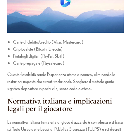
Carte di debito/credito (Visa, Mastercard)
Criptovalute (Bitcoin, Litecoin)
Portafogli digitali (PayPal, Skrill)
Carte prepagate (Paysafecard)
Questa flessibilità rende l’esperienza utente dinamica, eliminando le
restrizioni imposte dai circuiti tradizionali. Scegliere il metodo giusto
significa depositare in pochi clic, senza code o attese.
Normativa italiana e implicazioni
legali per il giocatore
La normativa italiana in materia di gioco d’azzardo è complessa e si basa
sul Testo Unico delle Leggi di Pubblica Sicurezza (TULPS) e sui decreti