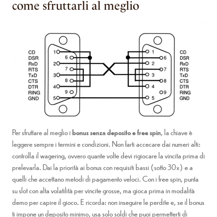
come sfruttarli al meglio
Per sfruttare al meglio i
bonus senza deposito e free spin
, la chiave è
leggere sempre i termini e condizioni. Non farti accecare dai numeri alti:
controlla il wagering, ovvero quante volte devi rigiocare la vincita prima di
prelevarla. Dai la priorità ai bonus con requisiti bassi (sotto 30x) e a
quelli che accettano metodi di pagamento veloci. Con i free spin, punta
su slot con alta volatilità per vincite grosse, ma gioca prima in modalità
demo per capire il gioco. E ricorda: non inseguire le perdite e, se il bonus
ti impone un deposito minimo, usa solo soldi che puoi permetterti di