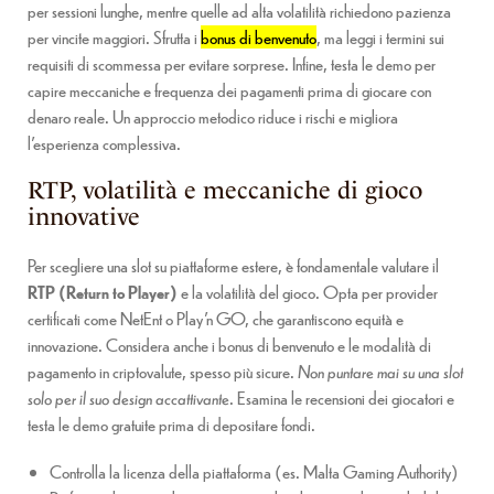
per sessioni lunghe, mentre quelle ad alta volatilità richiedono pazienza
per vincite maggiori. Sfrutta i
bonus di benvenuto
, ma leggi i termini sui
requisiti di scommessa per evitare sorprese. Infine, testa le demo per
capire meccaniche e frequenza dei pagamenti prima di giocare con
denaro reale. Un approccio metodico riduce i rischi e migliora
l’esperienza complessiva.
RTP, volatilità e meccaniche di gioco
innovative
Per scegliere una slot su piattaforme estere, è fondamentale valutare il
RTP (Return to Player)
e la volatilità del gioco. Opta per provider
certificati come NetEnt o Play’n GO, che garantiscono equità e
innovazione. Considera anche i bonus di benvenuto e le modalità di
pagamento in criptovalute, spesso più sicure.
Non puntare mai su una slot
solo per il suo design accattivante
. Esamina le recensioni dei giocatori e
testa le demo gratuite prima di depositare fondi.
Controlla la licenza della piattaforma (es. Malta Gaming Authority)