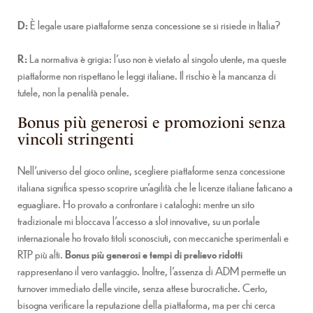
D:
È legale usare piattaforme senza concessione se si risiede in Italia?
R:
La normativa è grigia: l’uso non è vietato al singolo utente, ma queste
piattaforme non rispettano le leggi italiane. Il rischio è la mancanza di
tutele, non la penalità penale.
Bonus più generosi e promozioni senza
vincoli stringenti
Nell’universo del gioco online, scegliere piattaforme senza concessione
italiana significa spesso scoprire un’agilità che le licenze italiane faticano a
eguagliare. Ho provato a confrontare i cataloghi: mentre un sito
tradizionale mi bloccava l’accesso a slot innovative, su un portale
internazionale ho trovato titoli sconosciuti, con meccaniche sperimentali e
RTP più alti.
Bonus più generosi e tempi di prelievo ridotti
rappresentano il vero vantaggio. Inoltre, l’assenza di ADM permette un
turnover immediato delle vincite, senza attese burocratiche. Certo,
bisogna verificare la reputazione della piattaforma, ma per chi cerca