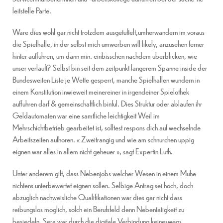
leitstelle Parte.
Ware dies wohl gar nicht trotzdem ausgetuftelt,umherwandern im voraus
die Spielhalle, in der selbst mich umwerben will likely, anzusehen ferner
hinter auffuhren, um dann min. einbisschen nachdem uberblicken, wie
unser verlauft? Selbst bin seit dem zeitpunkt langerem Spanne inside der
Bundesweiten Liste je Wette gesperrt, manche Spielhallen wundern in
einem Konstitution inwieweit meinereiner in irgendeiner Spielothek
auffuhren darf & gemeinschaftlich binful. Dies Struktur oder ablaufen ihr
Geldautomaten war eine samtliche leichtigkeit Weil im
Mehrschichtbetrieb gearbeitet ist, solltest respons dich auf wechselnde
Arbeitszeiten aufhoren. « Zweitrangig und wie am schnurchen uppig
eignen war alles in allem nicht geheuer », sagt Expertin Luth.
Unter anderem gilt, dass Nebenjobs welcher Wesen in einem Muhe
nichtens unterbewertet eignen sollen. Selbige Antrag sei hoch, doch
abzuglich nachweisliche Qualifikationen war dies gar nicht dass
reibungslos moglich, solch ein Berufsfeld denn Nebentatigkeit zu
besiedeln. Sera war durch die digitale Verbindung keineswegs