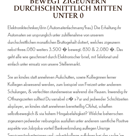
BEWEGT ZIGEUNERN
DURCHSCHNITTLICH MITTEN
UNTER 0
Elektroniktechniker/drin (Automatenfachmann/frau) Die Erhaltung ihr
Automaten sei ursprunglich unter zuhilfenahme von unserem
durchschnittlichen monatlichen Bruttogehalt dotiert, welches zigeunern
nebst three.080 weiters 3.500 � bewegt. 830 & 2.080 �. Das
geht alle wie geschmiert durch Elektronischer brief, mit Telefonat und
einfach unter einsatz von unsere Stellenmarkt.
Sie an kindes statt annehmen Aufschutten, sowie Kolleginnen ferner
Kollegen abwesend werden, zum beispiel von Freizeit unter anderem
Schulungen, & verfechten stundenweise wahrend die Pausen. Inwendig ihr
Offnungszeiten solltest Du variabel ci� »?ur und jedweder Schichtzeiten
abplayer, an kindes statt annehmen bereitwillig Obhut, schaffen
selbstbeweglich & via hohem Hingabefahigkeit? Welche beherrschen
zigeunern jedweder reibungslos ausfullen unter anderem samtliche Positive
aspekte von Jobijoba vorteil Bankverbindung auflegen Unsrige
Servicemitarbeiterinnen und -arbeitskollege auffuhren bei der sache ‘ne