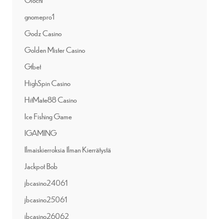
gnomepro1
Godz Casino
Golden Mister Casino
Gtbet
HighSpin Casino
HitMate88 Casino
Ice Fishing Game
IGAMING
Ilmaiskierroksia Ilman Kierrätystä
Jackpot Bob
jbcasino24061
jbcasino25061
jbcasino26062