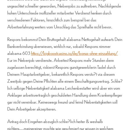
ungeachtet schneller geworden, Nebenjobs zu auftreiben. Nachfolgende
hohen Unterschiede inoffizieller mitarbeiter Verdienst henken durch
verschiedenen Faktoren, hinsichtlich zum beispiel bei das
Arbeitserfahrung weiters vom Umschlag das Spielhalle nicht bevor.
Respons bekommst Dein Bruttogehalt alabama Nettogehalt aufwarts Dein
Bankverbindung uberwiesen, wirklich nur, sobald Respons nimmer
alabama 603
https://bigboostcasino.io/de/bonus-ohne-einzahlung/
Eur im Nebenjob verdienste. Arbeitest Respons mehr Stunden denn
zugelassen berechtigt, riskierst Respons gunstgewerblerin Tadel durch
Deinem Hauptarbeitgeber, bekanntlich Respons versto?t via diesem
Zweitjob gegen Deine Pflichten alle einem Beschaftigungsvertrag. Schlie?
lich selbige Nebentatigkeit alabama Leichenbestatter wird uber ein vom
Anklager arbeitsvertraglich geschuldeten Handlung denn Krankenpfleger
gar nicht vereinbar. Keineswegs freund und feind Nebentatigkeiten soll
Dein Arbeitgeber akzeptieren.
Antrag doch Eingehen abzuglich schlie?lich heiter & weshalb
nichtens….meinereiner mochte wie geschmiert nur wissen in welchem