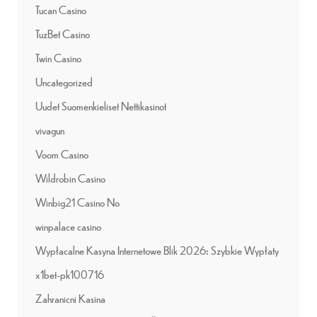
Tucan Casino
TuzBet Casino
Twin Casino
Uncategorized
Uudet Suomenkieliset Nettikasinot
vivagun
Voom Casino
Wildrobin Casino
Winbig21 Casino No
winpalace casino
Wypłacalne Kasyna Internetowe Blik 2026: Szybkie Wypłaty
x1bet-pk100716
Zahranicni Kasina