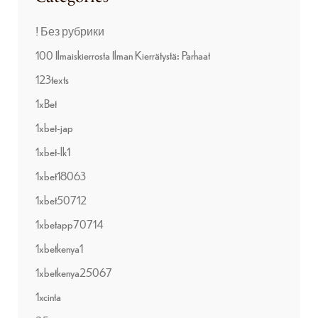
! Без рубрики
100 Ilmaiskierrosta Ilman Kierrätystä: Parhaat
123texts
1xBet
1xbet-jap
1xbet-lk1
1xbet18063
1xbet50712
1xbetapp70714
1xbetkenya1
1xbetkenya25067
1xcinta