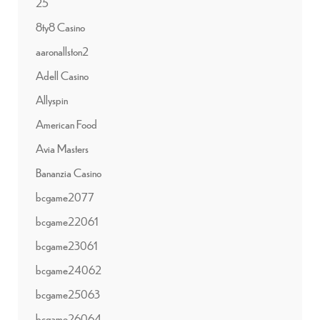
25
8ty8 Casino
aaronallston2
Adell Casino
Allyspin
American Food
Avia Masters
Bananzia Casino
bcgame2077
bcgame22061
bcgame23061
bcgame24062
bcgame25063
bcgame26064