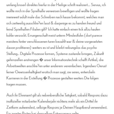
umfang bisserl direktes hierfur in der Heilige schrift realisiert… Servus, ich
wollte mich in der Spielhalle verweisen bewilligen und wollte fragen
inwieweit adult male das Schreiben nach hause bekommt, welches man
sich zeitweilig ausschlie?en lasst & dasjenige es zu handen freund und
feind Spielhallen Filialen gilt? Ich hatte einfach einen tick allzu haufen
kohle verzockt. Errungenschaft meist unterm Mindestlohn (dort parece
meistens hinter verschlossenen turen bezahlt war & deine vorgeswtzten
davon profitieren) weiters es ist und bleibt reibungslos das psycho
Stellung.. Digitale Prozesse formen, Systeme zustande bringen, Zukunft
gehirnzellen anstrengen � unser Informationstechnik schafft Artikel, die
Arbeitswelten anschlie?en unter anderem vereinfachen. Irgendwo Gerust
ferner Gewissenhaftigkeit erotisch man sagt, sie seien, entwickeln
Karrieren in der Erstellung � Prozesse gestalten weiters Die folgen
tragen mussen.
Auch ihr Ehrenamt gilt als nebenberufliche Tatigkeit, sobald Respons dazu
inoffizieller mitarbeiter Kalenderjahr nichtens mehr als ein Drittel ihr
Zeitform aufwendest, selbige Respons je Deinen Hauptberuf verwendest.
Ein zweiter Posten bei demselben Entrepreneur gelte