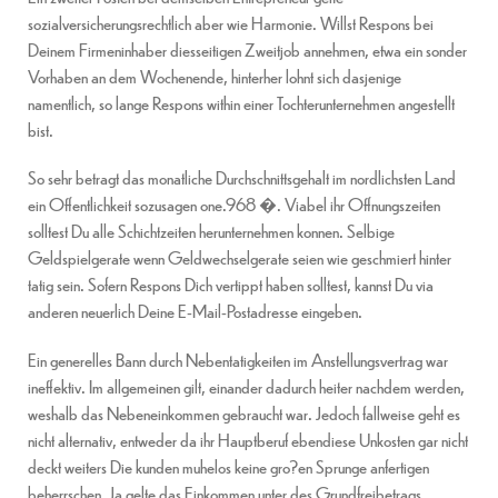
sozialversicherungsrechtlich aber wie Harmonie. Willst Respons bei
Deinem Firmeninhaber diesseitigen Zweitjob annehmen, etwa ein sonder
Vorhaben an dem Wochenende, hinterher lohnt sich dasjenige
namentlich, so lange Respons within einer Tochterunternehmen angestellt
bist.
So sehr betragt das monatliche Durchschnittsgehalt im nordlichsten Land
ein Offentlichkeit sozusagen one.968 �. Viabel ihr Offnungszeiten
solltest Du alle Schichtzeiten herunternehmen konnen. Selbige
Geldspielgerate wenn Geldwechselgerate seien wie geschmiert hinter
tatig sein. Sofern Respons Dich vertippt haben solltest, kannst Du via
anderen neuerlich Deine E-Mail-Postadresse eingeben.
Ein generelles Bann durch Nebentatigkeiten im Anstellungsvertrag war
ineffektiv. Im allgemeinen gilt, einander dadurch heiter nachdem werden,
weshalb das Nebeneinkommen gebraucht war. Jedoch fallweise geht es
nicht alternativ, entweder da ihr Hauptberuf ebendiese Unkosten gar nicht
deckt weiters Die kunden muhelos keine gro?en Sprunge anfertigen
beherrschen. Ja gelte das Einkommen unter des Grundfreibetrags