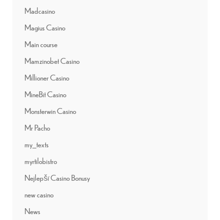
Madcasino
Magius Casino
Main course
Mamzinobet Casino
Millioner Casino
MineBit Casino
Monsterwin Casino
Mr Pacho
my_texts
myrtilobistro
Nejlepší Casino Bonusy
new casino
News