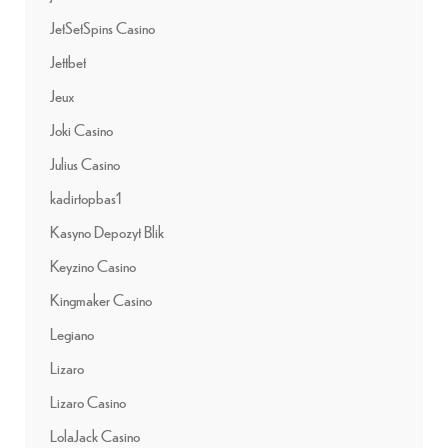
JetSetSpins Casino
Jettbet
Jeux
Joki Casino
Julius Casino
kadirtopbas1
Kasyno Depozyt Blik
Keyzino Casino
Kingmaker Casino
Legiano
Lizaro
Lizaro Casino
LolaJack Casino