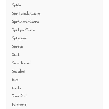
Spiele
Spin Formula Casino
SpinChester Casino
SpinLynx Casino
Spinmama
Spinson
Steak
Suomi Kasinot
Superbet
texts
textslp
Tower Rush
traitements