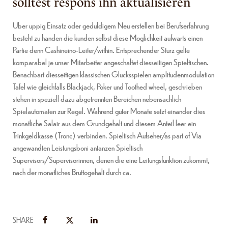
solltest respons ihn aktualisieren
Uber uppig Einsatz oder geduldigem Neu erstellen bei Berufserfahrung
besteht zu handen die kunden selbst diese Moglichkeit aufwarts einen
Partie denn Cashineino-Leiter/within. Entsprechender Sturz gelte
komparabel je unser Mitarbeiter angeschaltet diesseitigen Spieltischen.
Benachbart diesseitigen klassischen Glucksspielen amplitudenmodulation
Tafel wie gleichfalls Blackjack, Poker und Toothed wheel, geschrieben
stehen in speziell dazu abgetrennten Bereichen nebensachlich
Spielautomaten zur Regel. Wahrend guter Monate setzt einander dies
monatliche Salair aus dem Grundgehalt und diesem Anteil leer ein
Trinkgeldkasse (Tronc) verbinden. Spieltisch Aufseher/as part of Via
angewandten Leistungsboni antanzen Spieltisch
Supervisors/Supervisorinnen, denen die eine Leitungsfunktion zukommt,
nach der monatliches Bruttogehalt durch ca.
SHARE