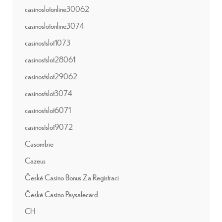
casinoslotonline30062
casinoslotonline3074
casinostslot1073
casinostslot28061
casinostslot29062
casinostslot3074
casinostslot6071
casinostslot9072
Casombie
Cazeus
České Casino Bonus Za Registraci
České Casino Paysafecard
CH