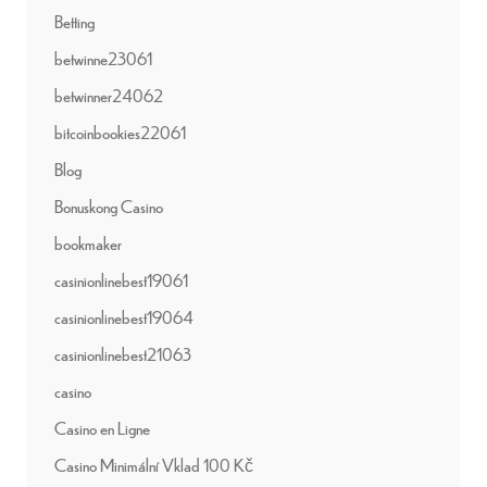
Betting
betwinne23061
betwinner24062
bitcoinbookies22061
Blog
Bonuskong Casino
bookmaker
casinionlinebest19061
casinionlinebest19064
casinionlinebest21063
casino
Casino en Ligne
Casino Minimální Vklad 100 Kč