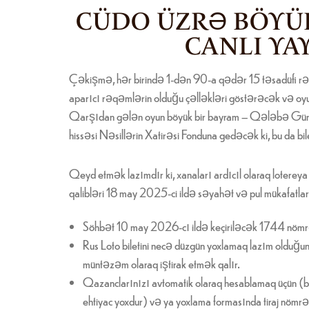
CÜDO ÜZRƏ BÖYÜK 
CANLI YAY
Çəkişmə, hər birində 1-dən 90-a qədər 15 təsadüfi rəqə
aparıcı rəqəmlərin olduğu çəlləkləri göstərəcək və oyu
Qarşıdan gələn oyun böyük bir bayram – Qələbə Günü ilə
hissəsi Nəsillərin Xatirəsi Fonduna gedəcək ki, bu da bi
Qeyd etmək lazımdır ki, xanaları ardıcıl olaraq lotereya 
qalibləri 18 may 2025-ci ildə səyahət və pul mükafatlar
Söhbət 10 may 2026-cı ildə keçiriləcək 1744 nömrəli
Rus Loto biletini necə düzgün yoxlamaq lazım olduğ
müntəzəm olaraq iştirak etmək qalır.
Qazanclarınızı avtomatik olaraq hesablamaq üçün (ba
ehtiyac yoxdur) və ya yoxlama formasında tiraj nömrəsin