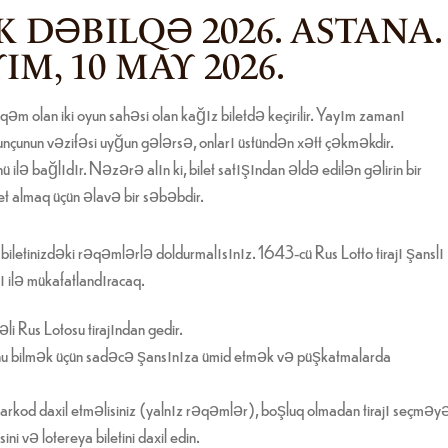
DƏBILQƏ 2026. ASTANA.
IM, 10 MAY 2026.
m olan iki oyun sahəsi olan kağız biletdə keçirilir. Yayım zamanı
nçunun vəzifəsi uyğun gələrsə, onları üstündən xətt çəkməkdir.
 bağlıdır. Nəzərə alın ki, bilet satışından əldə edilən gəlirin bir
let almaq üçün əlavə bir səbəbdir.
biletinizdəki rəqəmlərlə doldurmalısınız. 1643-cü Rus Lotto tirajı şanslı
ı ilə mükafatlandıracaq.
 Rus Lotosu tirajından gedir.
unu bilmək üçün sadəcə şansınıza ümid etmək və püşkatmalarda
rkod daxil etməlisiniz (yalnız rəqəmlər), boşluq olmadan tirajı seçməy
i və lotereya biletini daxil edin.