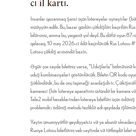
cı il kartı.
İnsanlar qazanmaq şansı üçün lotereyalar oynayırlar (bəzil
müəyyən edilir. Bu, bazar günləri çəkilişləri keçirilən R
bilərsiniz, amma bu, yeganə yol deyil. Bu dəfə oyun 87-
qalacaq. 10 may 2026-cı ildə keçiriləcək Rus Lotosu #17
Lotosu çəkiliş arxivində baxın.
Əgər çox sayda biletiniz varsa, "Uduşlarla" bölməsinə k
uduş kombinasiyaları göstəriləcək. Biletin QR kodu oyun
şəklindədir, bu da onu tapmağı asanlaşdırır. Çəkişmələr
kamerası (hər lotereya aparatının üstündə bir kamera və 
Tele2 mobil hesablarından lotereya biletləri üçün ödəni
problemdir; ödəniş metodu tezliklə adi qaydada işləm
Yayım ümumiyyətlə qeydiyyatsız və ya abunə olmadan p
Rusiya Lotosu biletlərini veb saytında və tətbiqdə bile