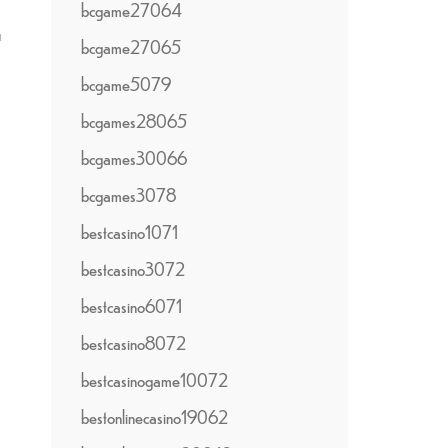
bcgame27064
u
bcgame27065
bcgame5079
bcgames28065
bcgames30066
bcgames3078
bestcasino1071
bestcasino3072
bestcasino6071
bestcasino8072
bestcasinogame10072
bestonlinecasino19062