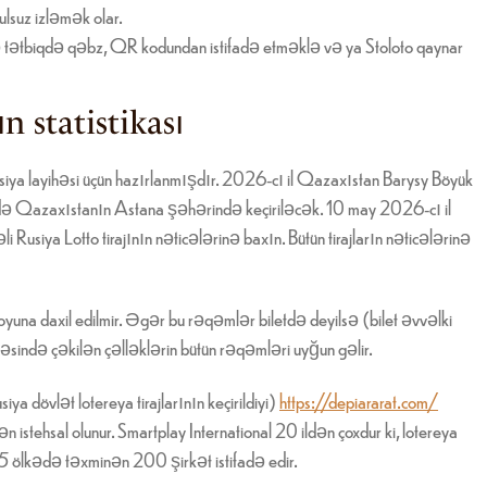
lsuz izləmək olar.
və tətbiqdə qəbz, QR kodundan istifadə etməklə və ya Stoloto qaynar
n statistikası
iya layihəsi üçün hazırlanmışdır. 2026-cı il Qazaxıstan Barysy Böyük
ndə Qazaxıstanın Astana şəhərində keçiriləcək. 10 may 2026-cı il
siya Lotto tirajının nəticələrinə baxın. Bütün tirajların nəticələrinə
yuna daxil edilmir. Əgər bu rəqəmlər biletdə deyilsə (bilet əvvəlki
əsində çəkilən çəlləklərin bütün rəqəmləri uyğun gəlir.
a dövlət lotereya tirajlarının keçirildiyi)
https://depiararat.com/
 istehsal olunur. Smartplay International 20 ildən çoxdur ki, lotereya
5 ölkədə təxminən 200 şirkət istifadə edir.