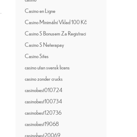
Casino en Ligne
Casino Minimální Vklad 100 Kč
Casino S Bonusem Za Registraci
Casino S Neterapay
Casino Sites
casino utan svensk licens
casino zonder crucks
casinobest010724
casinobest100734
casinobest120736
casinobest19068
casinobest20069