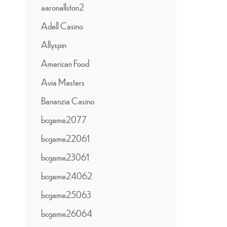
aaronallston2
Adell Casino
Allyspin
American Food
Avia Masters
Bananzia Casino
bcgame2077
bcgame22061
bcgame23061
bcgame24062
bcgame25063
bcgame26064