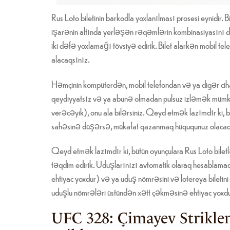
Rus Loto biletinin barkodla yoxlanılması prosesi eynidir
işarənin altında yerləşən rəqəmlərin kombinasiyasını dax
iki dəfə yoxlamağı tövsiyə edirik. Bilet alarkən mobil t
alacaqsınız.
Həmçinin kompüterdən, mobil telefondan və ya digər ci
qeydiyyatsız və ya abunə olmadan pulsuz izləmək mümkün
verəcəyik), onu ala bilərsiniz. Qeyd etmək lazımdır ki, b
sahəsinə düşərsə, mükafat qazanmaq hüququnuz olacaq
Qeyd etmək lazımdır ki, bütün oyunçulara Rus Loto bile
təqdim edirik. Uduşlarınızı avtomatik olaraq hesablam
ehtiyac yoxdur) və ya uduş nömrəsini və lotereya biletin
uduşlu nömrələri üstündən xətt çəkməsinə ehtiyac yoxdu
UFC 328: Çimayev Striklen