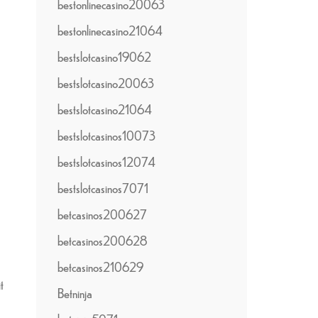
bestonlinecasino20063
bestonlinecasino21064
bestslotcasino19062
bestslotcasino20063
bestslotcasino21064
bestslotcasinos10073
bestslotcasinos12074
bestslotcasinos7071
betcasinos200627
betcasinos200628
betcasinos210629
Betninja