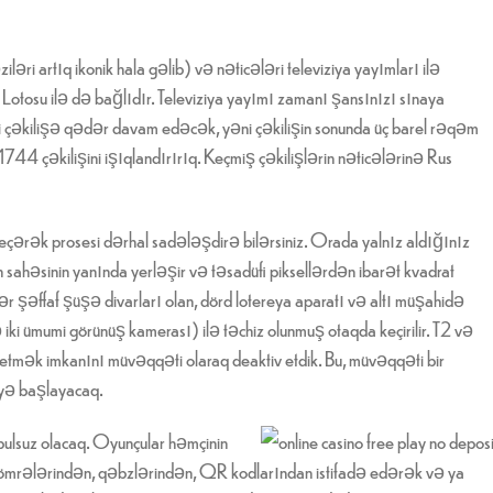
əri artıq ikonik hala gəlib) və nəticələri televiziya yayımları ilə
us Lotosu ilə də bağlıdır. Televiziya yayımı zamanı şansınızı sınaya
ci çəkilişə qədər davam edəcək, yəni çəkilişin sonunda üç barel rəqəm
44 çəkilişini işıqlandırırıq. Keçmiş çəkilişlərin nəticələrinə Rus
eçərək prosesi dərhal sadələşdirə bilərsiniz. Orada yalnız aldığınız
 sahəsinin yanında yerləşir və təsadüfi piksellərdən ibarət kvadrat
 şəffaf şüşə divarları olan, dörd lotereya aparatı və altı müşahidə
iki ümumi görünüş kamerası) ilə təchiz olunmuş otaqda keçirilir. T2 və
ş etmək imkanını müvəqqəti olaraq deaktiv etdik. Bu, müvəqqəti bir
əyə başlayacaq.
ulsuz olacaq. Oyunçular həmçinin
t nömrələrindən, qəbzlərindən, QR kodlarından istifadə edərək və ya