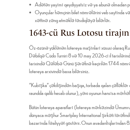
Adətən yayımı qeydiyyatsız və ya abunə olmadan pu
Oyunçular həmçinin bilet nömrələrini veb saytında 
xəttinə zəng etməklə təsdiqləyə bilərlər.
1643-cü Rus Lotosu tirajını
Öz-özünə yüklənən lotereya maşınları xüsusi olaraq Rus
Dəbilqə Cüdo Turniri 8 və 10 may 2026-cı il tarixləri
tarixində Qələbə Günü şərəfinə keçirilən 1744 nömrəli Ru
lotereya arxivində baxa bilərsiniz.
"Kubışka" çəkilişindən başqa, torbada qalan çəlləklər o
raundda qalib hesab olunur), yəni oyunun hansısa mərhəl
Bütün lotereya aparatları (lotereya mərkəzində Ümumrusiy
dünyaca məşhur Smartplay International şirkəti tərəfindən
bazarında fəaliyyət göstərir. Onun avadanlıqlarından 8