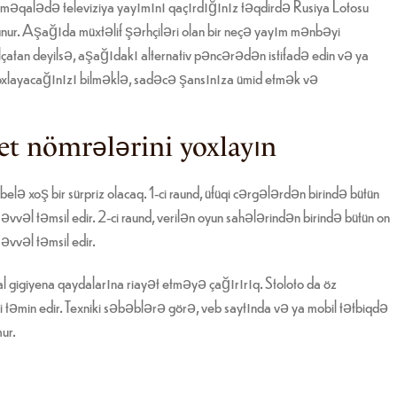
u məqalədə televiziya yayımını qaçırdığınız təqdirdə Rusiya Lotosu
olunur. Aşağıda müxtəlif şərhçiləri olan bir neçə yayım mənbəyi
 əlçatan deyilsə, aşağıdakı alternativ pəncərədən istifadə edin və ya
n yoxlayacağınızı bilməklə, sadəcə şansınıza ümid etmək və
let nömrələrini yoxlayın
elə xoş bir sürpriz olacaq. 1-ci raund, üfüqi cərgələrdən birində bütün
əl təmsil edir. 2-ci raund, verilən oyun sahələrindən birində bütün on
vvəl təmsil edir.
gigiyena qaydalarına riayət etməyə çağırırıq. Stoloto da öz
i təmin edir. Texniki səbəblərə görə, veb saytında və ya mobil tətbiqdə
mur.