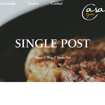
ommander
Emplois
Contact
SINGLE POST
Home
Blog
Single Post
/
/
7 MAI 2026