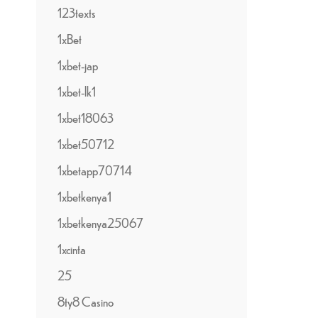
123texts
1xBet
1xbet-jap
1xbet-lk1
1xbet18063
1xbet50712
1xbetapp70714
1xbetkenya1
1xbetkenya25067
1xcinta
25
8ty8 Casino