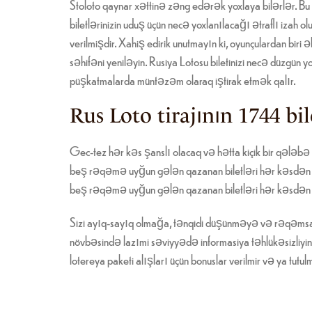
Stoloto qaynar xəttinə zəng edərək yoxlaya bilərlər. B
biletlərinizin uduş üçün necə yoxlanılacağı ətraflı izah 
verilmişdir. Xahiş edirik unutmayın ki, oyunçulardan biri
səhifəni yeniləyin. Rusiya Lotosu biletinizi necə düzgü
püşkatmalarda müntəzəm olaraq iştirak etmək qalır.
Rus Loto tirajının 1744 bi
Gec-tez hər kəs şanslı olacaq və hətta kiçik bir qələbə b
beş rəqəmə uyğun gələn qazanan biletləri hər kəsdən əvv
beş rəqəmə uyğun gələn qazanan biletləri hər kəsdən ə
Sizi ayıq-sayıq olmağa, tənqidi düşünməyə və rəqəmsal 
növbəsində lazımi səviyyədə informasiya təhlükəsizliyin
lotereya paketi alışları üçün bonuslar verilmir və ya tutul