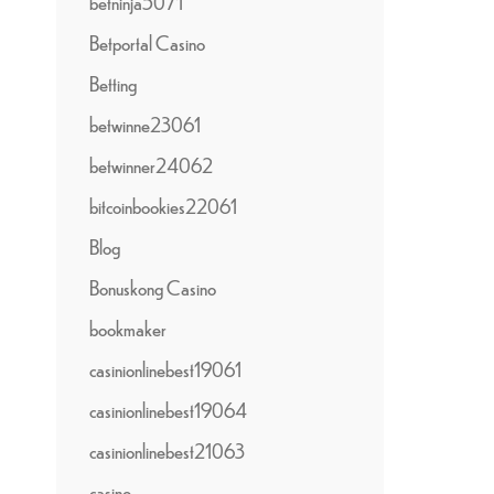
betninja5071
Betportal Casino
Betting
betwinne23061
betwinner24062
bitcoinbookies22061
Blog
Bonuskong Casino
bookmaker
casinionlinebest19061
casinionlinebest19064
casinionlinebest21063
casino