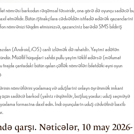
. Bilet nömrəsi barkodun rəqəmsal təsviridir, ona görə də oyunçu sadəcə b
il etməlidir. Bütün iştirakçılara cədvəldən istifadə edərək qazanclarını
elefon nömrənizi təqdim etmisinizsə, qazancınız barədə SMS bildiriş
hazdan (Android, iOS) canlı izləmək də rahatdır. Yayımı adətən
dür. Müəllif hüquqları sahibi pullu yayım təklif edərsə (məlumat
u tirajda çantadakı bütün qalan çəllək nömrələri biletdəki eyni oyun
.
tlərinin nömrələrini yoxlamaq və uduşlarını onlayn öyrənmək imkanı
aq üçün sadəcə barkod (yalnız rəqəmlər, boşluq yoxdur; uduş seçməyə
i yoxlama formasına daxil edin. İndi oyunçuların uduş cədvəlinə baxıb
r.
də qarşı. Nəticələr, 10 may 2026-