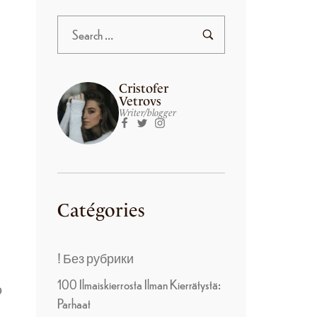
Cristofer
Vetrovs
Writer/blogger
Catégories
! Без рубрики
100 Ilmaiskierrosta Ilman Kierrätystä:
ə
Parhaat