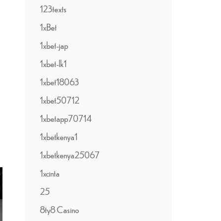
123texts
1xBet
1xbet-jap
1xbet-lk1
1xbet18063
1xbet50712
1xbetapp70714
1xbetkenya1
1xbetkenya25067
1xcinta
25
8ty8 Casino