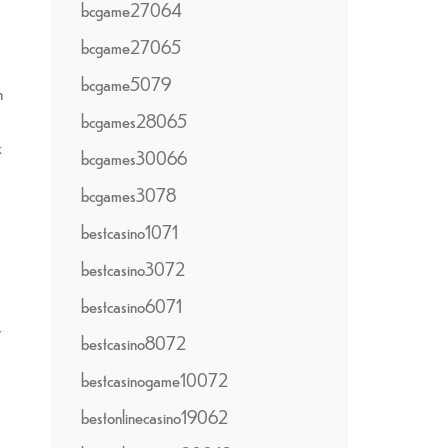
bcgame27064
bcgame27065
bcgame5079
n
bcgames28065
k
bcgames30066
bcgames3078
bestcasino1071
bestcasino3072
bestcasino6071
r
bestcasino8072
bestcasinogame10072
bestonlinecasino19062