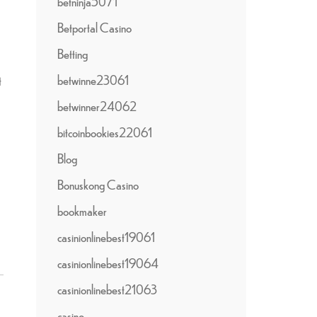
betninja5071
Betportal Casino
Betting
betwinne23061
t
betwinner24062
bitcoinbookies22061
Blog
Bonuskong Casino
bookmaker
casinionlinebest19061
casinionlinebest19064
casinionlinebest21063
casino