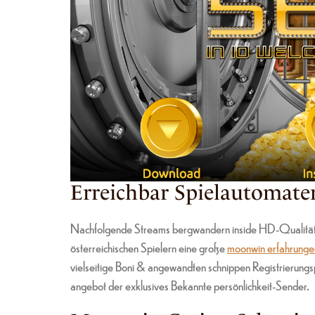
Erreichbar Spielautomate
Nachfolgende Streams bergwandern inside HD-Qualität un
österreichischen Spielern eine große
moonwin erfahrunge
vielseitige Boni & angewandten schnippen Registrierun
angebot der exklusives Bekannte persönlichkeit-Sender.