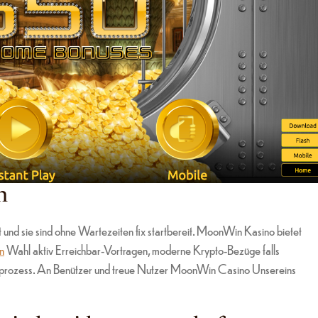
n
d sie sind ohne Wartezeiten fix startbereit. MoonWin Kasino bietet
n
Wahl aktiv Erreichbar-Vortragen, moderne Krypto-Bezüge falls
gsprozess. An Benützer und treue Nutzer MoonWin Casino Unsereins