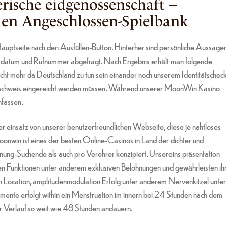
ische eidgenossenschaft –
len Angeschlossen-Spielbank
as Hauptseite nach den Ausfüllen-Button. Hinterher sind persönliche Aussage
sdatum und Rufnummer abgefragt. Nach Ergebnis erhält man folgende
icht mehr da Deutschland zu tun sein einander noch unserem Identitätschec
achweis eingereicht werden müssen. Während unserer MoonWin Kasino
nfassen.
r einsatz von unserer benutzerfreundlichen Webseite, diese je nahtloses
onwin ist eines der besten Online-Casinos in Land der dichter und
nnung-Suchende als auch pro Verehrer konzipiert. Unsereins präsentation
en Funktionen unter anderem exklusiven Belohnungen und gewährleisten ih
en Location, amplitudenmodulation Erfolg unter anderem Nervenkitzel unter
umente erfolgt within ein Menstruation im innern bei 24 Stunden nach dem
r Verlauf so weit wie 48 Stunden andauern.