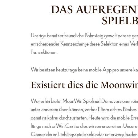
DAS AUFREGEN
SPIEL
Unsrige benutzerfreundliche Bahnsteig gewalt parece ger
entscheidender Kennzeichen je diese Selektion eines Ver
Transaktionen.
Wir besitzen heutzutage keine mobile App pro unsere 
Existiert dies die Moonw
Weiterhin bietet MoonWin Spielsaal Demoversionen ein m
unter anderem üben können, vorher Eltern echtes Bimbes
damit risikofrei durchzustarten. Heute wird die mobile E
länge nach onWin Casino dies wissen unsereiner. Unsere P
Gamer deren Lieblingsspiele sekundär unterwegs baden 