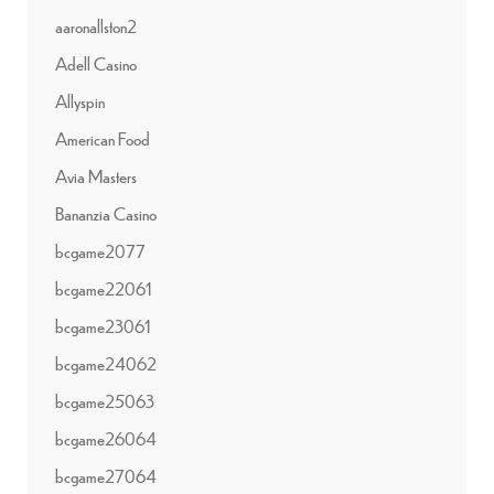
aaronallston2
Adell Casino
Allyspin
American Food
Avia Masters
Bananzia Casino
bcgame2077
bcgame22061
bcgame23061
bcgame24062
bcgame25063
bcgame26064
bcgame27064