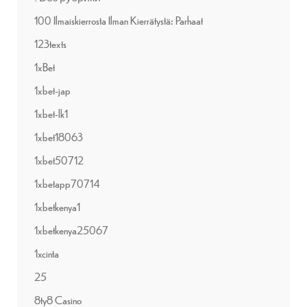
100 Ilmaiskierrosta Ilman Kierrätystä: Parhaat
123texts
1xBet
1xbet-jap
1xbet-lk1
1xbet18063
1xbet50712
1xbetapp70714
1xbetkenya1
1xbetkenya25067
1xcinta
25
8ty8 Casino