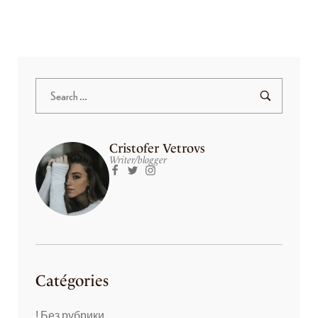
Cristofer Vetrovs
Writer/blogger
Catégories
! Без рубрики