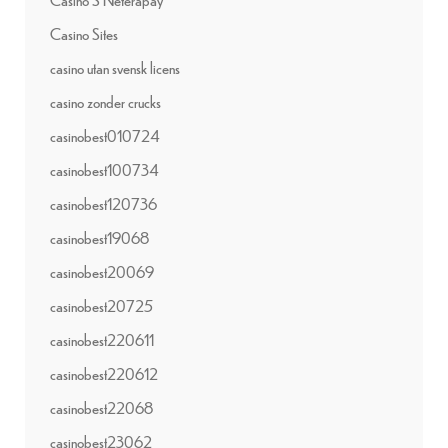
Casino Sites
casino utan svensk licens
casino zonder crucks
casinobest010724
casinobest100734
casinobest120736
casinobest19068
casinobest20069
casinobest20725
casinobest220611
casinobest220612
casinobest22068
casinobest23062