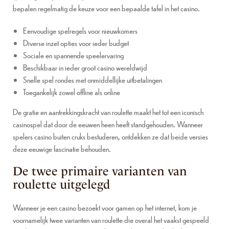
bepalen regelmatig de keuze voor een bepaalde tafel in het casino.
Eenvoudige spelregels voor nieuwkomers
Diverse inzet opties voor ieder budget
Sociale en spannende speelervaring
Beschikbaar in ieder groot casino wereldwijd
Snelle spel rondes met onmiddellijke uitbetalingen
Toegankelijk zowel offline als online
De gratie en aantrekkingskracht van roulette maakt het tot een iconisch
casinospel dat door de eeuwen heen heeft standgehouden. Wanneer
spelers casino buiten cruks bestuderen, ontdekken ze dat beide versies
deze eeuwige fascinatie behouden.
De twee primaire varianten van
roulette uitgelegd
Wanneer je een casino bezoekt voor gamen op het internet, kom je
voornamelijk twee varianten van roulette die overal het vaakst gespeeld