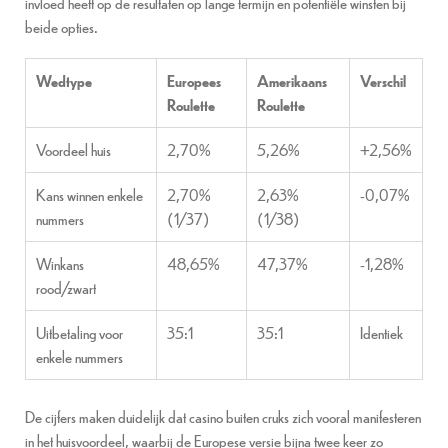
invloed heeft op de resultaten op lange termijn en potentiële winsten bij
beide opties.
Wedtype
Europees
Amerikaans
Verschil
Roulette
Roulette
Voordeel huis
2,70%
5,26%
+2,56%
Kans winnen enkele
2,70%
2,63%
-0,07%
nummers
(1/37)
(1/38)
Winkans
48,65%
47,37%
-1,28%
rood/zwart
Uitbetaling voor
35:1
35:1
Identiek
enkele nummers
De cijfers maken duidelijk dat casino buiten cruks zich vooral manifesteren
in het huisvoordeel, waarbij de Europese versie bijna twee keer zo