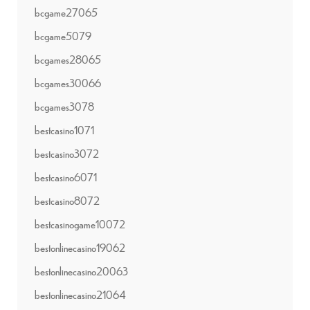
bcgame27065
bcgame5079
bcgames28065
bcgames30066
bcgames3078
bestcasino1071
bestcasino3072
bestcasino6071
bestcasino8072
bestcasinogame10072
bestonlinecasino19062
bestonlinecasino20063
bestonlinecasino21064