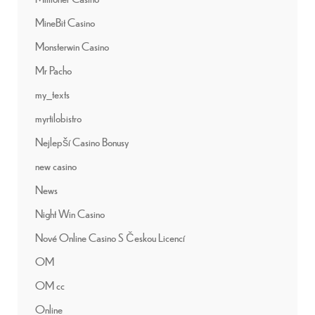
MineBit Casino
Monsterwin Casino
Mr Pacho
my_texts
myrtilobistro
Nejlepší Casino Bonusy
new casino
News
Night Win Casino
Nové Online Casino S Českou Licencí
OM
OM cc
Online