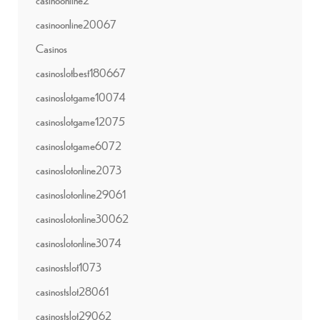
casinoonline20067
Casinos
casinoslotbest180667
casinoslotgame10074
casinoslotgame12075
casinoslotgame6072
casinoslotonline2073
casinoslotonline29061
casinoslotonline30062
casinoslotonline3074
casinostslot1073
casinostslot28061
casinostslot29062