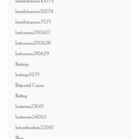
bestslotcasinos10073
bestslotcasinos12074
bestslotcasinos7071
betcasinos200627
betcasinos200628
betcasinos210629
Betninja
betninja5071
Betportal Casino
Betting
betwinne23061
betwinner24062
bitcoinbookies22061
Blog