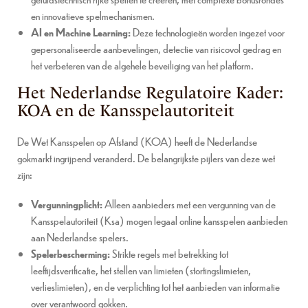
en innovatieve spelmechanismen.
AI en Machine Learning:
Deze technologieën worden ingezet voor
gepersonaliseerde aanbevelingen, detectie van risicovol gedrag en
het verbeteren van de algehele beveiliging van het platform.
Het Nederlandse Regulatoire Kader:
KOA en de Kansspelautoriteit
De Wet Kansspelen op Afstand (KOA) heeft de Nederlandse
gokmarkt ingrijpend veranderd. De belangrijkste pijlers van deze wet
zijn:
Vergunningplicht:
Alleen aanbieders met een vergunning van de
Kansspelautoriteit (Ksa) mogen legaal online kansspelen aanbieden
aan Nederlandse spelers.
Spelerbescherming:
Strikte regels met betrekking tot
leeftijdsverificatie, het stellen van limieten (stortingslimieten,
verlieslimieten), en de verplichting tot het aanbieden van informatie
over verantwoord gokken.