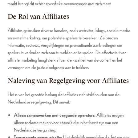
markt brengt dit echter specifieke overwegingen met zich mee:
De Rol van Affiliates
Affiliates gebruiken diverse kanalen, zoals websites, blogs, sociale media
en e-mailmarketing, om potentiële spelers te bereiken. Ze bieden
informatie, reviews, vergelijkingen en promotionele aanbiedingen om
spelers te verleiden zich aan te melden en te spelen. De effectiviteit van
affiliate marketing hangt sterk af van de kwaliteit van de content en het
vermogen om de juiste doelgroep aan te trekken.
Naleving van Regelgeving voor Affiliates
Het is van het grootste belang dat affiliates zich strikt houden aan de
Nederlandse regelgeving. Dit omvat:
Alleen samenwerken met vergunde operators:
Affiliates mogen
alleen reclame maken voor casino’s die in het bezit zijn van een
Nederlandse vergunning.
Transparante communicatie:
Het duidelijk vermelden dat het om een