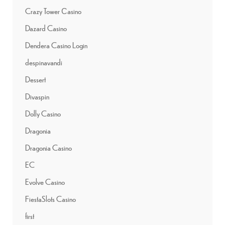
Crazy Tower Сasino
Dazard Casino
Dendera Casino Login
despinavandi
Dessert
Divaspin
Dolly Casino
Dragonia
Dragonia Casino
EC
Evolve Casino
FiestaSlots Casino
first