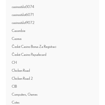
casinostslot3074
casinostslot6071
casinostslot9072
Casombie
Cazeus
České Casino Bonus Za Registraci
České Casino Paysafecard
CH
Chicken Road
Chicken Road 2
CIB
Computers, Games
Cotes