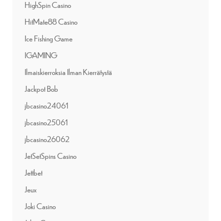
HighSpin Casino
HitMate88 Casino
Ice Fishing Game
IGAMING
Ilmaiskierroksia Ilman Kierrätystä
Jackpot Bob
jbcasino24061
jbcasino25061
jbcasino26062
JetSetSpins Casino
Jettbet
Jeux
Joki Casino