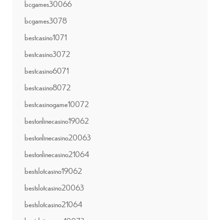
bcgames30066
bcgames3078
bestcasino1071
bestcasino3072
bestcasino6071
bestcasino8072
bestcasinogame10072
bestonlinecasino19062
bestonlinecasino20063
bestonlinecasino21064
bestslotcasino19062
bestslotcasino20063
bestslotcasino21064