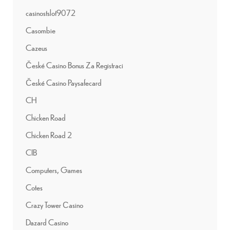
casinostslot9072
Casombie
Cazeus
České Casino Bonus Za Registraci
České Casino Paysafecard
CH
Chicken Road
Chicken Road 2
CIB
Computers, Games
Cotes
Crazy Tower Сasino
Dazard Casino