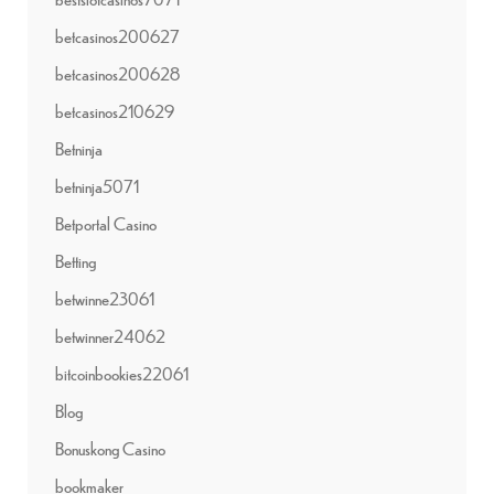
betcasinos200627
betcasinos200628
betcasinos210629
Betninja
betninja5071
Betportal Casino
Betting
betwinne23061
betwinner24062
bitcoinbookies22061
Blog
Bonuskong Casino
bookmaker