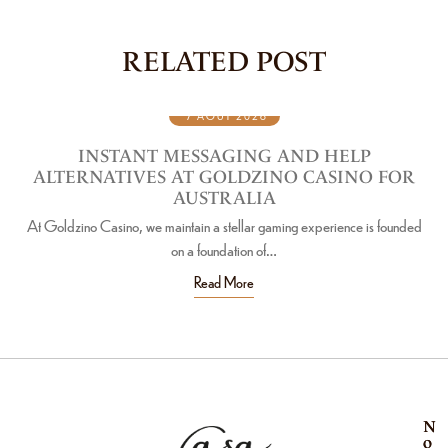
RELATED POST
7 AOÛT 2026
INSTANT MESSAGING AND HELP
S
ALTERNATIVES AT GOLDZINO CASINO FOR
AUSTRALIA
At Goldzino Casino, we maintain a stellar gaming experience is founded
Als 
on a foundation of…
Read More
N
N
o
o