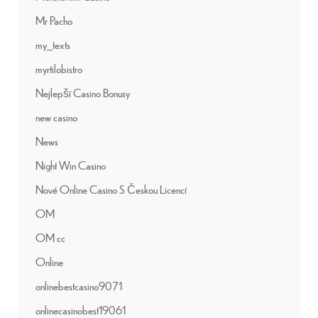
Mr Pacho
my_texts
myrtilobistro
Nejlepší Casino Bonusy
new casino
News
Night Win Casino
Nové Online Casino S Českou Licencí
OM
OM cc
Online
onlinebestcasino9071
onlinecasinobest19061