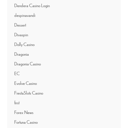
Dendera Casino Login
despinavandi
Dessert
Divaspin
Dolly Casino
Dragonia
Dragonia Casino
EC
Evolve Casino
FiestaSlots Casino
first
Forex News
Fortuna Casino