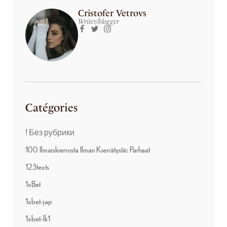
Cristofer Vetrovs
Writer/blogger
Catégories
! Без рубрики
100 Ilmaiskierrosta Ilman Kierrätystä: Parhaat
123texts
1xBet
1xbet-jap
1xbet-lk1