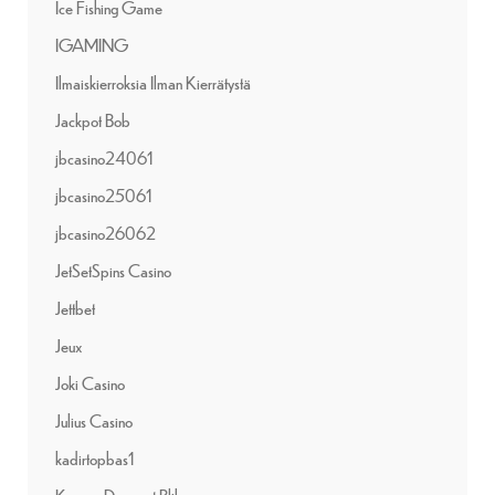
Ice Fishing Game
IGAMING
Ilmaiskierroksia Ilman Kierrätystä
Jackpot Bob
jbcasino24061
jbcasino25061
jbcasino26062
JetSetSpins Casino
Jettbet
Jeux
Joki Casino
Julius Casino
kadirtopbas1