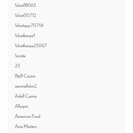
1xbet18063
1xbet50712
1xbetapp70714
1xbetkenya1
1xbetkenya25067
1xcinta
25
8ty8 Casino
aaronallston2
Adell Casino
Allyspin
American Food
Avia Masters