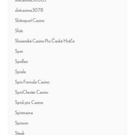
slotcasinos3078
Slotosport Casino
Slots
Slovenské Casino Pro České Hráče
Spei
Spellen
Spiele
Spin Formula Casino
SpinChester Casino
SpinLynx Casino
Spinmama
Spinson
Steak