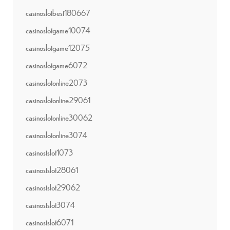
casinoslotbest180667
casinoslotgame10074
casinoslotgame12075
casinoslotgame6072
casinoslotonline2073
casinoslotonline29061
casinoslotonline30062
casinoslotonline3074
casinostslot1073
casinostslot28061
casinostslot29062
casinostslot3074
casinostslot6071