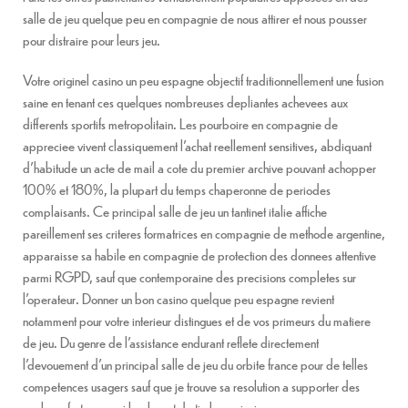
salle de jeu quelque peu en compagnie de nous attirer et nous pousser
pour distraire pour leurs jeu.
Votre originel casino un peu espagne objectif traditionnellement une fusion
saine en tenant ces quelques nombreuses depliantes achevees aux
differents sportifs metropolitain. Les pourboire en compagnie de
appreciee vivent classiquement l’achat reellement sensitives, abdiquant
d’habitude un acte de mail a cote du premier archive pouvant achopper
100% et 180%, la plupart du temps chaperonne de periodes
complaisants. Ce principal salle de jeu un tantinet italie affiche
pareillement ses criteres formatrices en compagnie de methode argentine,
apparaisse sa habile en compagnie de protection des donnees attentive
parmi RGPD, sauf que contemporaine des precisions completes sur
l’operateur. Donner un bon casino quelque peu espagne revient
notamment pour votre interieur distingues et de vos primeurs du matiere
de jeu. Du genre de l’assistance endurant reflete directement
l’devouement d’un principal salle de jeu du orbite france pour de telles
competences usagers sauf que je trouve sa resolution a supporter des
analyses fortes parmi la plupart de timbre principe.