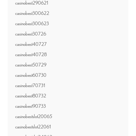
casinobest290621
casinobest300622
casinobest300623
casinobest30726
casinobest40727
casinobest40728
casinobest50729
casinobest60730
casinobest70731
casinobest80732
casinobest90733
casinobestslot20065
casinobestslot22061