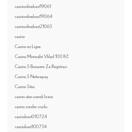
casinionlinebest19061
casinionlinebest19064
casinionlinebest21063
casino
Casino en Ligne
Casino Minimální Vklad 100 Kč
Casino S Bonusem Za Registraci
Casino S Neterapay
Casino Sites
casino utan svensk licens
casino zonder crucks
casinobest010724
casinobest100734