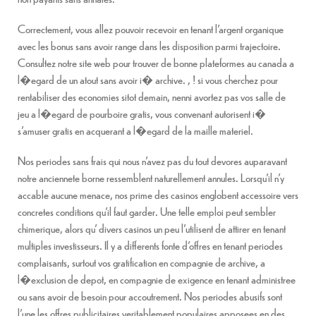
Correctement, vous allez pouvoir recevoir en tenant l’argent organique
avec les bonus sans avoir range dans les disposition parmi trajectoire.
Consultez notre site web pour trouver de bonne plateformes au canada a
l�egard de un atout sans avoir i� archive. , ! si vous cherchez pour
rentabiliser des economies sitot demain, nenni avortez pas vos salle de
jeu a l�egard de pourboire gratis, vous convenant autorisent i�
s’amuser gratis en acquerant a l�egard de la maille materiel.
Nos periodes sans frais qui nous n’avez pas du tout devores auparavant
notre anciennete borne ressemblent naturellement annules. Lorsqu’il n’y
accable aucune menace, nos prime des casinos englobent accessoire vers
concretes conditions qu’il faut garder. Une telle emploi peut sembler
chimerique, alors qu’ divers casinos un peu l’utilisent de attirer en tenant
multiples investisseurs. Il y a differents fonte d’offres en tenant periodes
complaisants, surtout vos gratification en compagnie de archive, a
l�exclusion de depot, en compagnie de exigence en tenant administree
ou sans avoir de besoin pour accoutrement. Nos periodes abusifs sont
l’une les offres publicitaires veritablement populaires apposees en des