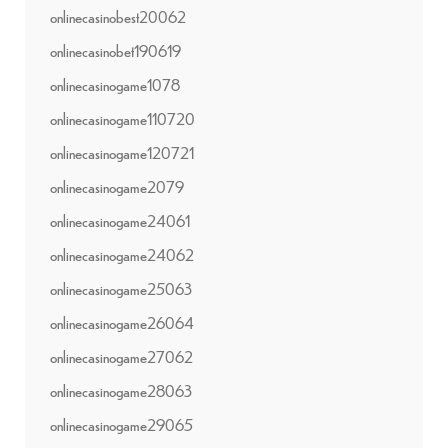
onlinecasinobest20062
onlinecasinobet190619
onlinecasinogame1078
onlinecasinogame110720
onlinecasinogame120721
onlinecasinogame2079
onlinecasinogame24061
onlinecasinogame24062
onlinecasinogame25063
onlinecasinogame26064
onlinecasinogame27062
onlinecasinogame28063
onlinecasinogame29065