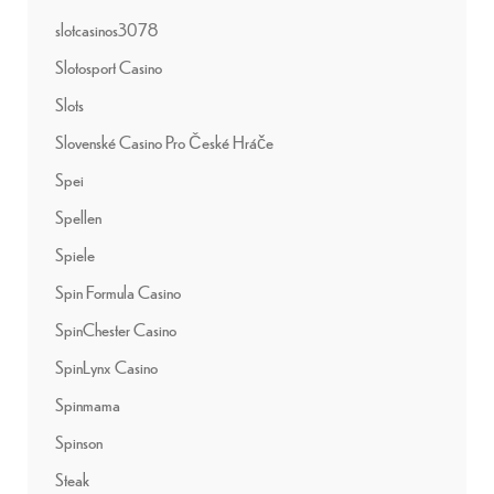
slotcasinos3078
Slotosport Casino
Slots
Slovenské Casino Pro České Hráče
Spei
Spellen
Spiele
Spin Formula Casino
SpinChester Casino
SpinLynx Casino
Spinmama
Spinson
Steak