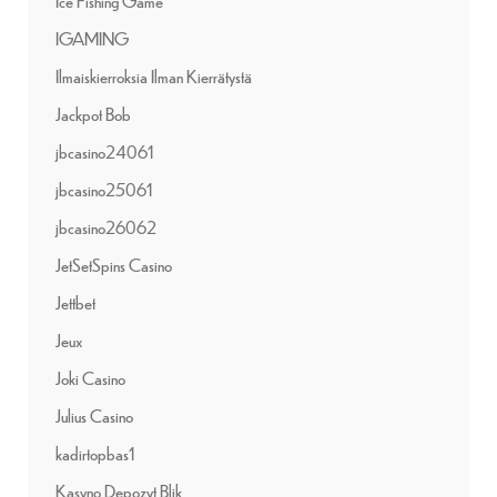
Ice Fishing Game
IGAMING
Ilmaiskierroksia Ilman Kierrätystä
Jackpot Bob
jbcasino24061
jbcasino25061
jbcasino26062
JetSetSpins Casino
Jettbet
Jeux
Joki Casino
Julius Casino
kadirtopbas1
Kasyno Depozyt Blik