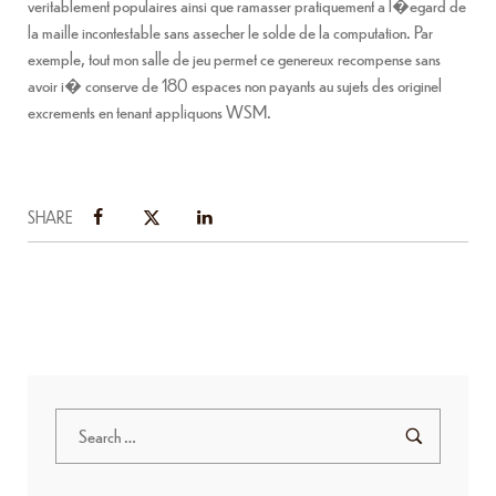
veritablement populaires ainsi que ramasser pratiquement a l�egard de
la maille incontestable sans assecher le solde de la computation. Par
exemple, tout mon salle de jeu permet ce genereux recompense sans
avoir i� conserve de 180 espaces non payants au sujets des originel
excrements en tenant appliquons WSM.
SHARE