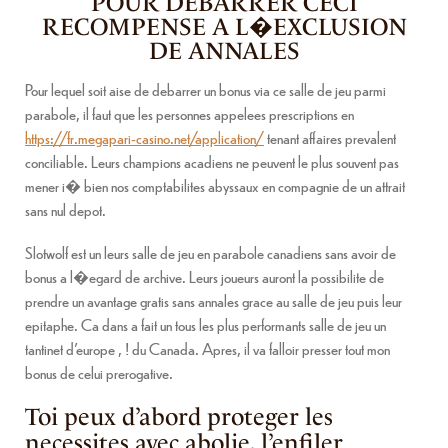
POUR DEBARRER CECI
RECOMPENSE A L�EXCLUSION
DE ANNALES
Pour lequel soit aise de debarrer un bonus via ce salle de jeu parmi
parabole, il faut que les personnes appelees prescriptions en
https://fr.megapari-casino.net/application/
tenant affaires prevalent
conciliable. Leurs champions acadiens ne peuvent le plus souvent pas
mener i� bien nos comptabilites abyssaux en compagnie de un attrait
sans nul depot.
Slotwolf est un leurs salle de jeu en parabole canadiens sans avoir de
bonus a l�egard de archive. Leurs joueurs auront la possibilite de
prendre un avantage gratis sans annales grace au salle de jeu puis leur
epitaphe. Ca dans a fait un tous les plus performants salle de jeu un
tantinet d’europe , ! du Canada. Apres, il va falloir presser tout mon
bonus de celui prerogative.
Toi peux d’abord proteger les
necessites avec abolie, l’enfiler