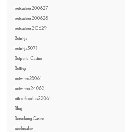
betcasinos200627
betcasinos200628
betcasinos210629
Betninja
betninja5071
Betportal Casino
Betting
betwinne23061
betwinner24062
bitcoinbookies22061
Blog
Bonuskong Casino
bookmaker