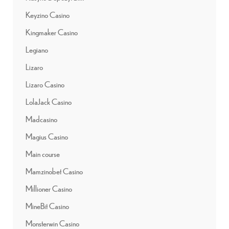
Keyzino Casino
Kingmaker Casino
Legiano
Lizaro
Lizaro Casino
LolaJack Casino
Madcasino
Magius Casino
Main course
Mamzinobet Casino
Millioner Casino
MineBit Casino
Monsterwin Casino