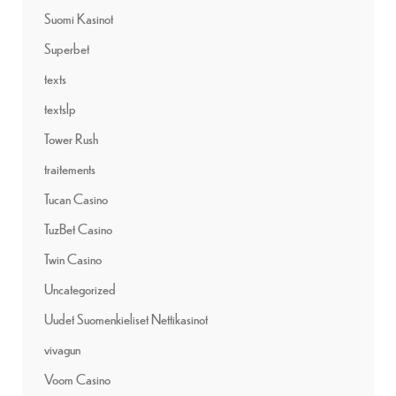
Suomi Kasinot
Superbet
texts
textslp
Tower Rush
traitements
Tucan Casino
TuzBet Casino
Twin Casino
Uncategorized
Uudet Suomenkieliset Nettikasinot
vivagun
Voom Casino