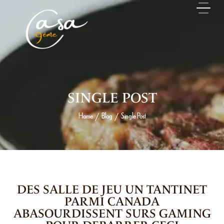
SINGLE POST
Home
Blog
Single Post
/
/
14 MAI 2026
DES SALLE DE JEU UN TANTINET
PARMI CANADA
ABASOURDISSENT SURS GAMING