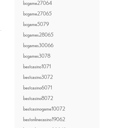
bcgame27064
bcgame27065
bcgame5079
bcgames28065
bcgames30066
bcgames3078
bestcasino1071
bestcasino3072
bestcasino6071
bestcasino8072
bestcasinogame10072
bestonlinecasino19062