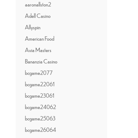
aaronallston2
Adell Casino
Allyspin
American Food
Avia Masters
Bananzia Casino
bcgame2077
bcgame22061
bcgame23061
bcgame24062
bcgame25063
bcgame26064