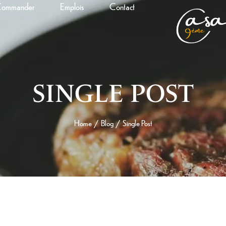
ommander
Emplois
Contact
SINGLE POST
Home
Blog
Single Post
/
/
0 MAI 2026