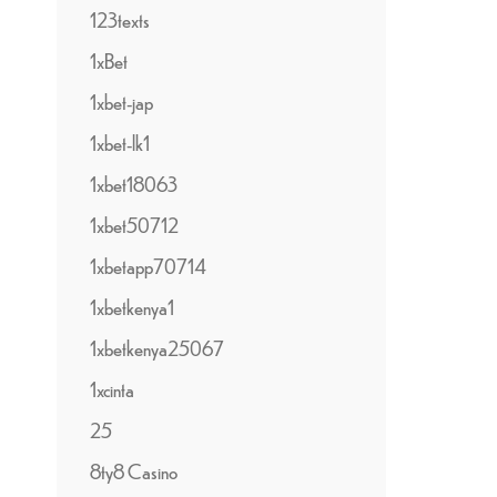
123texts
1xBet
1xbet-jap
1xbet-lk1
1xbet18063
1xbet50712
1xbetapp70714
1xbetkenya1
1xbetkenya25067
1xcinta
25
8ty8 Casino