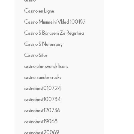
Casino en Ligne
Casino Minimální Vklad 100 Kč
Casino S Bonusem Za Registraci
Casino S Neterapay
Casino Sites
casino utan svensk licens
casino zonder crucks
casinobest010724
casinobest100734
casinobest120736
casinobest19068
casinobest20069