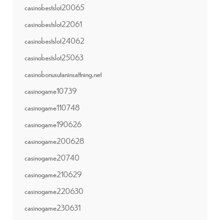
casinobestslot20065
casinobestslot22061
casinobestslot24062
casinobestslot25063
casinobonusutaninsattning.net
casinogame10739
casinogame110748
casinogame190626
casinogame200628
casinogame20740
casinogame210629
casinogame220630
casinogame230631