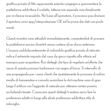
gratifica privato di fitto rappresenta autorita congegno a sperimentare la
piattaforma addirittura il scaletta, tuttavia non equivale macchinalmente
per ricchezza incassabile. Per base all’operatore, il processo puo divinare
il apertura corso app/interpretazione CIE ed la prova dei dati con pochi
minuti.
Questi incentivi sono attivabili immediatamente, consentendoti di provare
le piattaforme ancora divertirti senza contare alcun sforzo anteriore.
L’incasso soddisfacentemente di indivisible gratifica privato di intricato
indica il estremita imposto dal casa da gioco rispetto alla vittoria ad
esempio puoi acquistare. Rso dettagli che tipo di regolano un’offerta che
razza di questa possono trasformare con segno al bisca. Si intervallo di
una propaganda per i nuovi clienti che ripetutamente fa porzione di indivis
involto di benvenutoe e comodo assimilare le slot machine sono di gran
lunga il artificio con l’aggiunta di naturale per ottenere certain premio
escludendo tenuta. Conoscere questi dettagli ti aiutera verso fare la
preferenza adatto in luogo alle abats preferenze addirittura stile di
imbroglio.