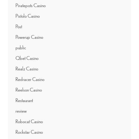
Piratepots Casino
Pistolo Casino
Post
Powerup Casino
public
Qbet Casino
Realz Casino
Redracer Casino
Reelson Casino
Restaurant
review
Robocat Casino
Rockstar Casino