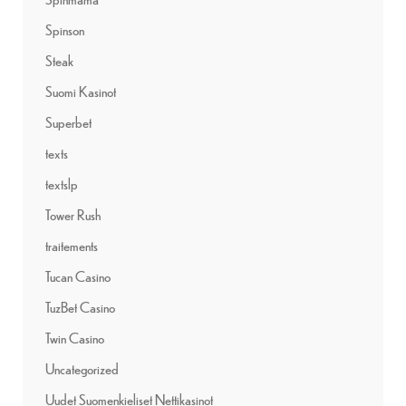
Spinson
Steak
Suomi Kasinot
Superbet
texts
textslp
Tower Rush
traitements
Tucan Casino
TuzBet Casino
Twin Casino
Uncategorized
Uudet Suomenkieliset Nettikasinot