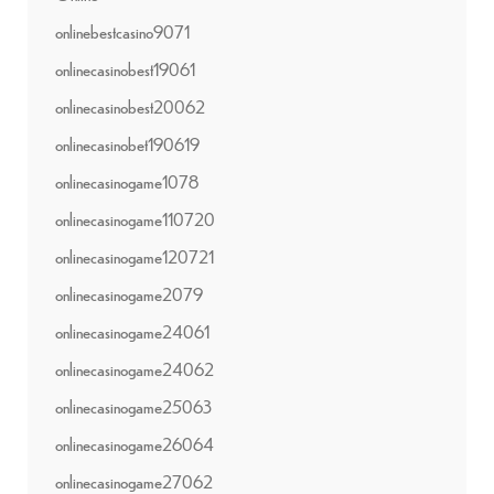
onlinebestcasino9071
onlinecasinobest19061
onlinecasinobest20062
onlinecasinobet190619
onlinecasinogame1078
onlinecasinogame110720
onlinecasinogame120721
onlinecasinogame2079
onlinecasinogame24061
onlinecasinogame24062
onlinecasinogame25063
onlinecasinogame26064
onlinecasinogame27062