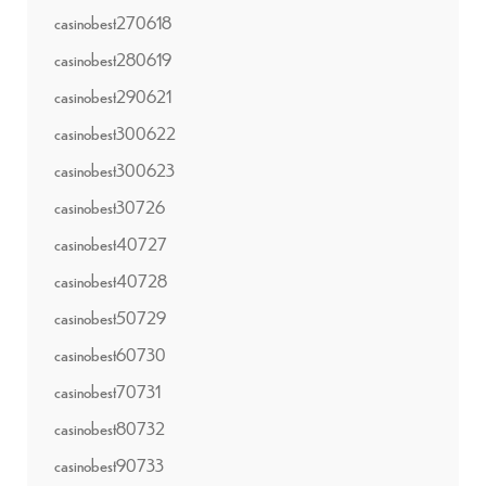
casinobest270618
casinobest280619
casinobest290621
casinobest300622
casinobest300623
casinobest30726
casinobest40727
casinobest40728
casinobest50729
casinobest60730
casinobest70731
casinobest80732
casinobest90733