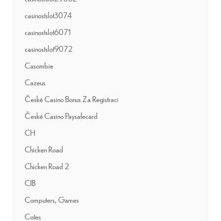
casinostslot3074
casinostslot6071
casinostslot9072
Casombie
Cazeus
České Casino Bonus Za Registraci
České Casino Paysafecard
CH
Chicken Road
Chicken Road 2
CIB
Computers, Games
Cotes