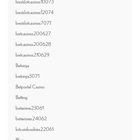
bestslotcasinos10073
bestslotcasinos12074
bestslotcasinos7071
betcasinos200627
betcasinos200628
betcasinos210629
Betninja
betninja5071
Betportal Casino
Betting
betwinne23061
betwinner24062
bitcoinbookies22061
Blog