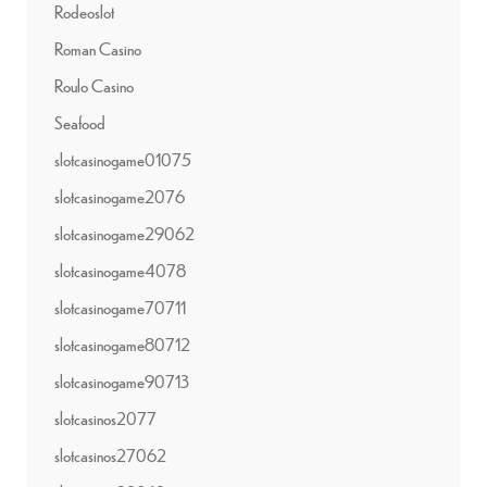
Rodeoslot
Roman Casino
Roulo Casino
Seafood
slotcasinogame01075
slotcasinogame2076
slotcasinogame29062
slotcasinogame4078
slotcasinogame70711
slotcasinogame80712
slotcasinogame90713
slotcasinos2077
slotcasinos27062