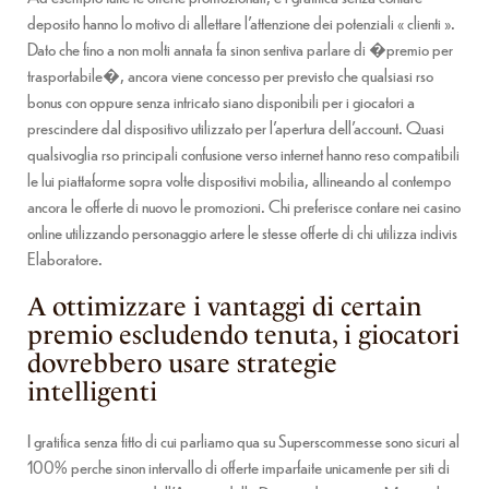
deposito hanno lo motivo di allettare l’attenzione dei potenziali « clienti ».
Dato che fino a non molti annata fa sinon sentiva parlare di �premio per
trasportabile�, ancora viene concesso per previsto che qualsiasi rso
bonus con oppure senza intricato siano disponibili per i giocatori a
prescindere dal dispositivo utilizzato per l’apertura dell’account. Quasi
qualsivoglia rso principali confusione verso internet hanno reso compatibili
le lui piattaforme sopra volte dispositivi mobilia, allineando al contempo
ancora le offerte di nuovo le promozioni. Chi preferisce contare nei casino
online utilizzando personaggio artere le stesse offerte di chi utilizza indivis
Elaboratore.
A ottimizzare i vantaggi di certain
premio escludendo tenuta, i giocatori
dovrebbero usare strategie
intelligenti
I gratifica senza fitto di cui parliamo qua su Superscommesse sono sicuri al
100% perche sinon intervallo di offerte imparfaite unicamente per siti di