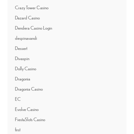
Crazy Tower Сasino
Dazard Casino
Dendera Casino Login
despinavandi
Dessert
Divaspin
Dolly Casino
Dragonia
Dragonia Casino
EC
Evolve Casino
FiestaSlots Casino
first