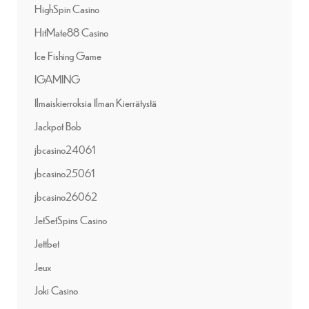
HighSpin Casino
HitMate88 Casino
Ice Fishing Game
IGAMING
Ilmaiskierroksia Ilman Kierrätystä
Jackpot Bob
jbcasino24061
jbcasino25061
jbcasino26062
JetSetSpins Casino
Jettbet
Jeux
Joki Casino