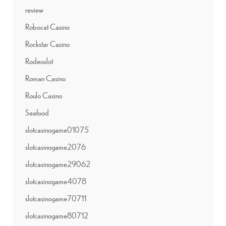
review
Robocat Casino
Rockstar Casino
Rodeoslot
Roman Casino
Roulo Casino
Seafood
slotcasinogame01075
slotcasinogame2076
slotcasinogame29062
slotcasinogame4078
slotcasinogame70711
slotcasinogame80712