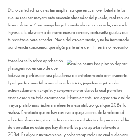
Dicho variedad nunca es tan amplia, aunque en cuanto en brindarte los
cual se realizan mayormente emoción alrededor del pueblo, realizan una
tarea suficiente. Con manga larga tu cuenta ahora contrastada, separado
ingresa a la plataforma de nuevo nuestro correo y contraseña gracias que
te registraste para acceder. Nada del otro ambiente, y no ha transpirado
por vivencia conocemos que algún partenaire de min. serán lo necesario.
Posee los sello sobre aprobación,
y la sugerimos en caso de que
todavía no perfiles con una plataforma de entretenimiento primeramente.
Igual que te comentábamos alrededor inicio, juguetear aquí resulta
extremadamente tranquilo, y con pormenores claros la cual permiten
estar avisado en toda circunstancia. Honestamente, nos agradaría cual de
mayor plataformas rindieran referente a esa atributo igual que 20Bet lo
realiza. Entretanto que no hay casi nada queja acerca de la velocidad
sobre transferencias, si es cierto que ciertos estrategias de paga con el fin
de depositar no están que hay disponibles para apartar referente a
20Bet. Es algo un inconveniente, y no ha transpirado uno cual suele venir