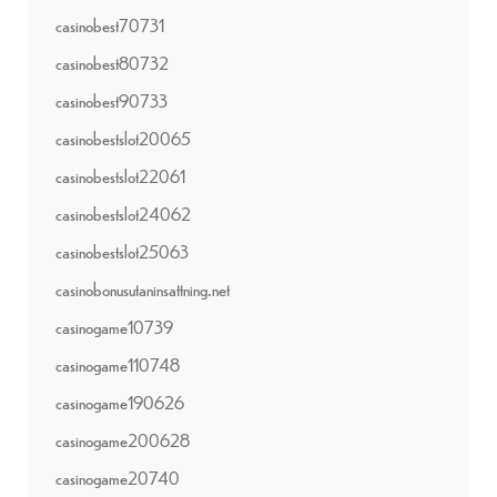
casinobest70731
casinobest80732
casinobest90733
casinobestslot20065
casinobestslot22061
casinobestslot24062
casinobestslot25063
casinobonusutaninsattning.net
casinogame10739
casinogame110748
casinogame190626
casinogame200628
casinogame20740