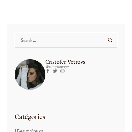
Cristofer Vetrovs
Writer/blogger
Catégories
! Без рубрики