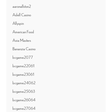
aaronallston2
Adell Casino
Allyspin
American Food
Avia Masters
Bananzia Casino
bcgame2077
bcgame22061
bcgame23061
bcgame24062
bcgame25063
bcgame26064
bcgame27064