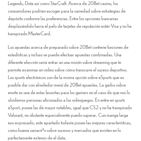
Legends, Dota así­ como StarCraft. Acerca de 20Bet casino, los
consumidores podrían escoger para la variedad sobre estrategias de
depósito conforme las preferencias. Entre los opciones bancarias
desplazándolo hacia el pelo de tarjetas de reputación están Visa y no ha
transpirado MasterCard.
Los apuestas acerca de preparado sobre 20Bet contiene funciones de
estadísticas y incluso se puede efectuar apuestas combinadas. Una
diferente elección serí­a entrar an una misión sobre streaming que te
permite examinar en video sobre cómo transcurre el suceso deportivo.
Los sports electrónicos son de la misma opción sobre eSports que es
posible dar con alrededor menú de 20Bet apuestas. La garbo sobre
envite es una de estas favoritas para los gamers en el caso de que nos lo
olvidemos personas aficionados a los videojuegos. En entre en sports
eSport, posee las de mayor notables, igual que CS2 y no ha transpirado
Valorant, no obstante especialmente puedo superar. Con manga larga
eso expresado, este apartado todavía posee las mejores características,
como buena variacií³n sobre sucesos y mercados que existen en lo
perfectamente extenso de el data.