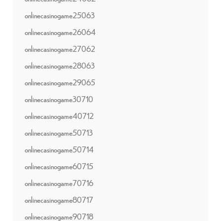
onlinecasinogame25063
onlinecasinogame26064
onlinecasinogame27062
onlinecasinogame28063
onlinecasinogame29065
onlinecasinogame30710
onlinecasinogame40712
onlinecasinogame50713
onlinecasinogame50714
onlinecasinogame60715
onlinecasinogame70716
onlinecasinogame80717
onlinecasinogame90718