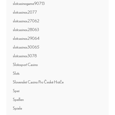
slotcasinogame90713
slotcasinos2077
slotcasinos27062
slotcasinos28063
slotcasinos29064
slotcasinos30065
slotcasinos3078
Slotosport Casino
Slots
Slovenské Casino Pro České Hráče
Spei
Spellen
Spiele