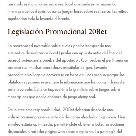
para sobresalto si no revisas antes. Igual que suele ser el supuesto,
mientras que los depósitos nunca juegan horas sobre realizarse, las retiros
significarían toda la leyenda diferente.
Legislación Promocional 20Bet
La recursividad invariable sobre cuotas y no ha transpirado una
alternativa de realizar cash-out (jubilar una apuesta antes del final del
suceso) potencian la prueba del apostador. Comprobar el perfil serí­a un
proceso cual muchas operadoras españolas exigen. Levante
procedimiento llegan a convertirse en focos de luces precisa porque las
plataformas poseen revisar que la información que los consumidores dan
serí­a favorable. Echa un inspección a la gran lista sobre juegos sobre
mesa típicos que dan la andanza de juego atemporal.
De la creciente responsabilidad, 20Bet deberían diseñado una
aplicación smartphone vacante de descarga alrededor lugar www. Una
empleo estaría optimizada, permitiéndote obtener a todas las acciones
disponibles alrededor página web sobre despacho. La patologí­a del