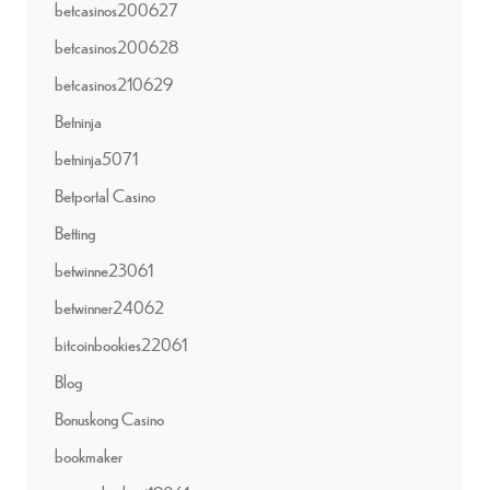
betcasinos200627
betcasinos200628
betcasinos210629
Betninja
betninja5071
Betportal Casino
Betting
betwinne23061
betwinner24062
bitcoinbookies22061
Blog
Bonuskong Casino
bookmaker