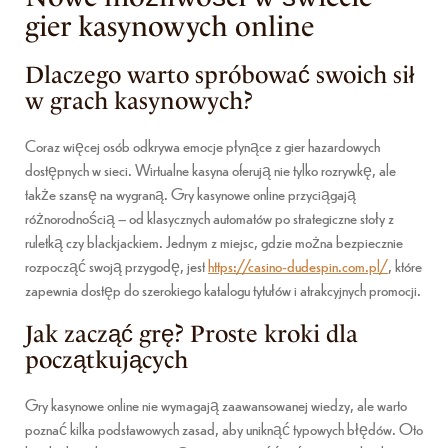
gier kasynowych online
Dlaczego warto spróbować swoich sił
w grach kasynowych?
Coraz więcej osób odkrywa emocje płynące z gier hazardowych
dostępnych w sieci. Wirtualne kasyna oferują nie tylko rozrywkę, ale
także szansę na wygraną. Gry kasynowe online przyciągają
różnorodnością – od klasycznych automatów po strategiczne stoły z
ruletką czy blackjackiem. Jednym z miejsc, gdzie można bezpiecznie
rozpocząć swoją przygodę, jest
https://casino-dudespin.com.pl/
, które
zapewnia dostęp do szerokiego katalogu tytułów i atrakcyjnych promocji.
Jak zacząć grę? Proste kroki dla
początkujących
Gry kasynowe online nie wymagają zaawansowanej wiedzy, ale warto
poznać kilka podstawowych zasad, aby uniknąć typowych błędów. Oto