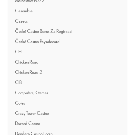
casinostslot9072
Casombie
Cazeus
České Casino Bonus Za Registraci
České Casino Paysafecard
CH
Chicken Road
Chicken Road 2
CIB
Computers, Games
Cotes
Crazy Tower Сasino
Dazard Casino
Dendera Casino Login