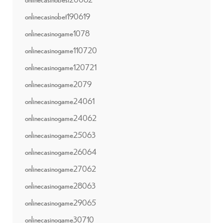
onlinecasinobet190619
onlinecasinogame1078
onlinecasinogame110720
onlinecasinogame120721
onlinecasinogame2079
onlinecasinogame24061
onlinecasinogame24062
onlinecasinogame25063
onlinecasinogame26064
onlinecasinogame27062
onlinecasinogame28063
onlinecasinogame29065
onlinecasinogame30710