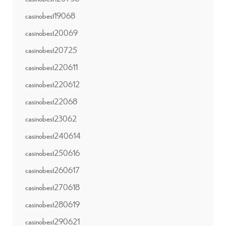
casinobest19068
casinobest20069
casinobest20725
casinobest220611
casinobest220612
casinobest22068
casinobest23062
casinobest240614
casinobest250616
casinobest260617
casinobest270618
casinobest280619
casinobest290621