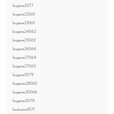
bcgame2077
bcgame22061
bcgame23061
bcgame24062
bcgame25063
bcgame26064
bcgame27064
bcgame27065
bcgame5079
bcgames28065
bcgames30066
bcgames3078
bestcasino1071