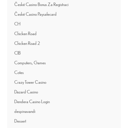
České Casino Bonus Za Registraci
České Casino Paysafecard
CH
Chicken Road
Chicken Road 2
CIB
Computers, Games
Cotes
Crazy Tower Сasino
Dazard Casino
Dendera Casino Login
despinavandi
Dessert