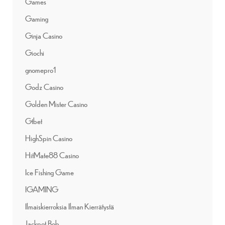
Games
Gaming
Ginja Casino
Giochi
gnomepro1
Godz Casino
Golden Mister Casino
Gtbet
HighSpin Casino
HitMate88 Casino
Ice Fishing Game
IGAMING
Ilmaiskierroksia Ilman Kierrätystä
Jackpot Bob