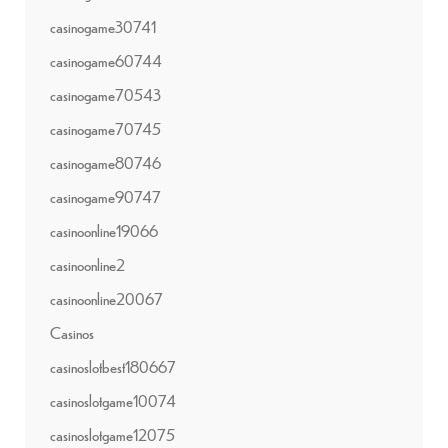
casinogame30741
casinogame60744
casinogame70543
casinogame70745
casinogame80746
casinogame90747
casinoonline19066
casinoonline2
casinoonline20067
Casinos
casinoslotbest180667
casinoslotgame10074
casinoslotgame12075