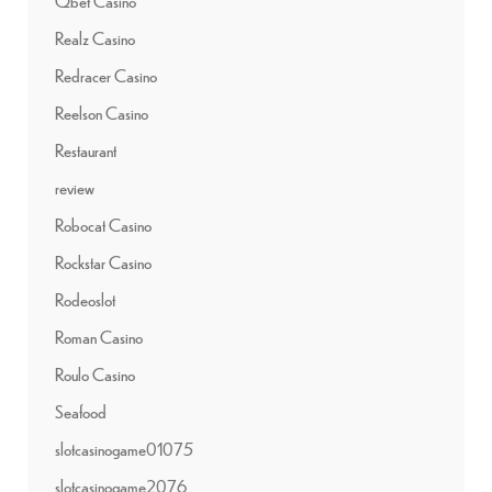
Qbet Casino
Realz Casino
Redracer Casino
Reelson Casino
Restaurant
review
Robocat Casino
Rockstar Casino
Rodeoslot
Roman Casino
Roulo Casino
Seafood
slotcasinogame01075
slotcasinogame2076