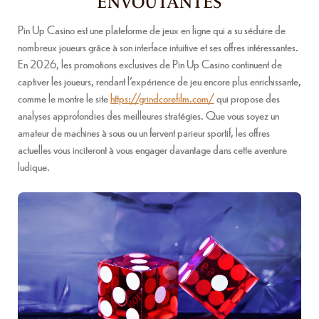
ENVOÛTANTES
Pin Up Casino est une plateforme de jeux en ligne qui a su séduire de
nombreux joueurs grâce à son interface intuitive et ses offres intéressantes.
En 2026, les promotions exclusives de Pin Up Casino continuent de
captiver les joueurs, rendant l’expérience de jeu encore plus enrichissante,
comme le montre le site
https://grindcorefilm.com/
qui propose des
analyses approfondies des meilleures stratégies. Que vous soyez un
amateur de machines à sous ou un fervent parieur sportif, les offres
actuelles vous inciteront à vous engager davantage dans cette aventure
ludique.