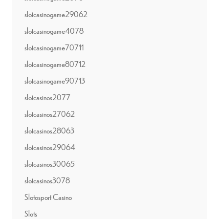
slotcasinogame29062
slotcasinogame4078
slotcasinogame70711
slotcasinogame80712
slotcasinogame90713
slotcasinos2077
slotcasinos27062
slotcasinos28063
slotcasinos29064
slotcasinos30065
slotcasinos3078
Slotosport Casino
Slots