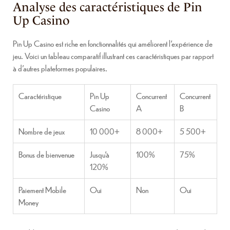
Analyse des caractéristiques de Pin
Up Casino
Pin Up Casino est riche en fonctionnalités qui améliorent l’expérience de
jeu. Voici un tableau comparatif illustrant ces caractéristiques par rapport
à d’autres plateformes populaires.
Caractéristique
Pin Up
Concurrent
Concurrent
Casino
A
B
Nombre de jeux
10 000+
8 000+
5 500+
Bonus de bienvenue
Jusqu’à
100%
75%
120%
Paiement Mobile
Oui
Non
Oui
Money