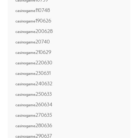
casinogame110748
casinogame190626
casinogame200628
casinogame20740
casinogame210629
casinogame220630
casinogame230631
casinogame240632
casinogame250633
casinogame260634
casinogame270635
casinogame280636
casinogame290637