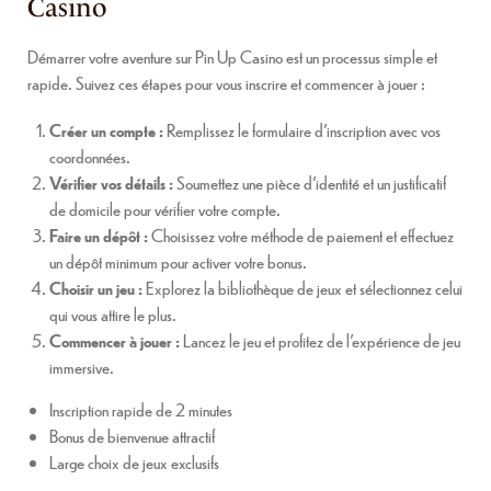
Casino
Démarrer votre aventure sur Pin Up Casino est un processus simple et
rapide. Suivez ces étapes pour vous inscrire et commencer à jouer :
Créer un compte :
Remplissez le formulaire d’inscription avec vos
coordonnées.
Vérifier vos détails :
Soumettez une pièce d’identité et un justificatif
de domicile pour vérifier votre compte.
Faire un dépôt :
Choisissez votre méthode de paiement et effectuez
un dépôt minimum pour activer votre bonus.
Choisir un jeu :
Explorez la bibliothèque de jeux et sélectionnez celui
qui vous attire le plus.
Commencer à jouer :
Lancez le jeu et profitez de l’expérience de jeu
immersive.
Inscription rapide de 2 minutes
Bonus de bienvenue attractif
Large choix de jeux exclusifs