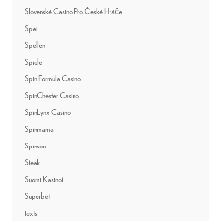
Slovenské Casino Pro České Hráče
Spei
Spellen
Spiele
Spin Formula Casino
SpinChester Casino
SpinLynx Casino
Spinmama
Spinson
Steak
Suomi Kasinot
Superbet
texts