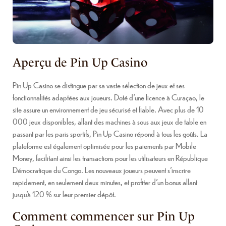
Aperçu de Pin Up Casino
Pin Up Casino se distingue par sa vaste sélection de jeux et ses
fonctionnalités adaptées aux joueurs. Doté d’une licence à Curaçao, le
site assure un environnement de jeu sécurisé et fiable. Avec plus de 10
000 jeux disponibles, allant des machines à sous aux jeux de table en
passant par les paris sportifs, Pin Up Casino répond à tous les goûts. La
plateforme est également optimisée pour les paiements par Mobile
Money, facilitant ainsi les transactions pour les utilisateurs en République
Démocratique du Congo. Les nouveaux joueurs peuvent s’inscrire
rapidement, en seulement deux minutes, et profiter d’un bonus allant
jusqu’à 120 % sur leur premier dépôt.
Comment commencer sur Pin Up