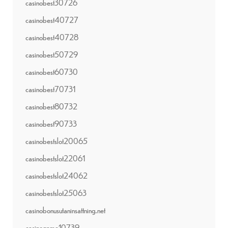
casinobest30726
casinobest40727
casinobest40728
casinobest50729
casinobest60730
casinobest70731
casinobest80732
casinobest90733
casinobestslot20065
casinobestslot22061
casinobestslot24062
casinobestslot25063
casinobonusutaninsattning.net
casinogame10739