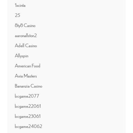
1xcinta
25
8ty8 Casino
aaronallston2
Adell Casino
Allyspin
American Food
Avia Masters
Bananzia Casino
bcgame2077
bcgame22061
bcgame23061
bcgame24062