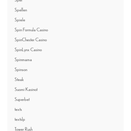
Spellen
Spiele
Spin Formula Casino
SpinChester Casino
SpinLynx Casino
Spinmama
Spinson
Steak
Suomi Kasinot
Superbet
texts
textslp
Tower Rush