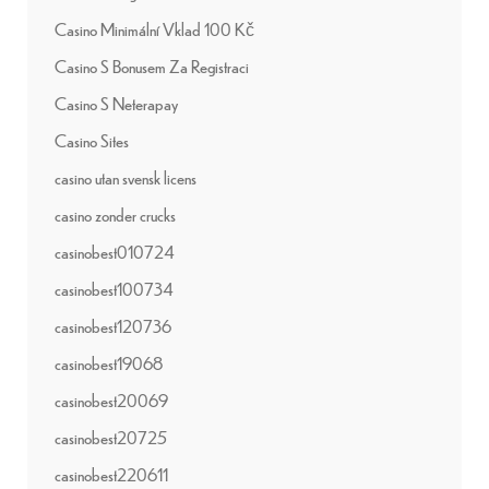
Casino Minimální Vklad 100 Kč
Casino S Bonusem Za Registraci
Casino S Neterapay
Casino Sites
casino utan svensk licens
casino zonder crucks
casinobest010724
casinobest100734
casinobest120736
casinobest19068
casinobest20069
casinobest20725
casinobest220611