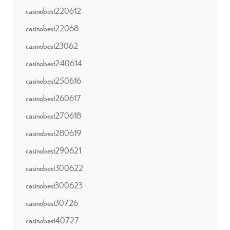
casinobest220612
casinobest22068
casinobest23062
casinobest240614
casinobest250616
casinobest260617
casinobest270618
casinobest280619
casinobest290621
casinobest300622
casinobest300623
casinobest30726
casinobest40727