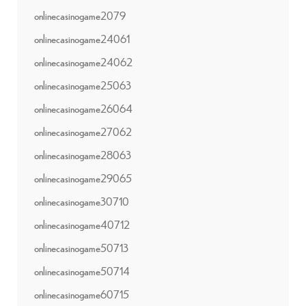
onlinecasinogame2079
onlinecasinogame24061
onlinecasinogame24062
onlinecasinogame25063
onlinecasinogame26064
onlinecasinogame27062
onlinecasinogame28063
onlinecasinogame29065
onlinecasinogame30710
onlinecasinogame40712
onlinecasinogame50713
onlinecasinogame50714
onlinecasinogame60715