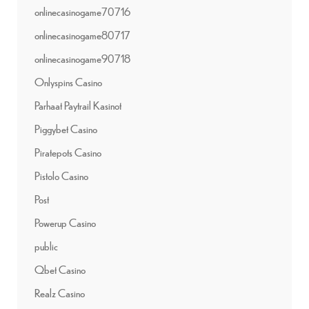
onlinecasinogame70716
onlinecasinogame80717
onlinecasinogame90718
Onlyspins Casino
Parhaat Paytrail Kasinot
Piggybet Casino
Piratepots Casino
Pistolo Casino
Post
Powerup Casino
public
Qbet Casino
Realz Casino