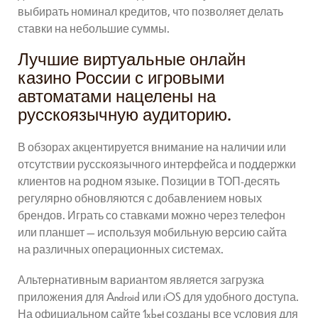
выбирать номинал кредитов, что позволяет делать
ставки на небольшие суммы.
Лучшие виртуальные онлайн
казино России с игровыми
автоматами нацелены на
русскоязычную аудиторию.
В обзорах акцентируется внимание на наличии или
отсутствии русскоязычного интерфейса и поддержки
клиентов на родном языке. Позиции в ТОП-десять
регулярно обновляются с добавлением новых
брендов. Играть со ставками можно через телефон
или планшет — используя мобильную версию сайта
на различных операционных системах.
Альтернативным вариантом является загрузка
приложения для Android или iOS для удобного доступа.
На официальном сайте 1xbet созданы все условия для