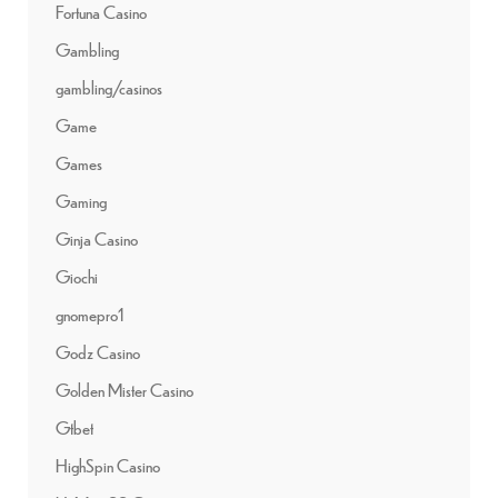
Fortuna Casino
Gambling
gambling/casinos
Game
Games
Gaming
Ginja Casino
Giochi
gnomepro1
Godz Casino
Golden Mister Casino
Gtbet
HighSpin Casino