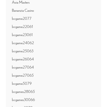
Avia Masters
Bananzia Casino
bcgame2077
bcgame22061
bcgame23061
bcgame24062
bcgame25063
bcgame26064
bcgame27064
bcgame27065
bcgame5079
bcgames28065
bcgames30066