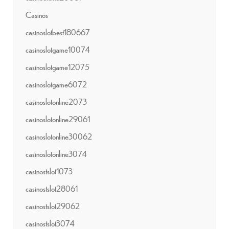
Casinos
casinoslotbest180667
casinoslotgame10074
casinoslotgame12075
casinoslotgame6072
casinoslotonline2073
casinoslotonline29061
casinoslotonline30062
casinoslotonline3074
casinostslot1073
casinostslot28061
casinostslot29062
casinostslot3074