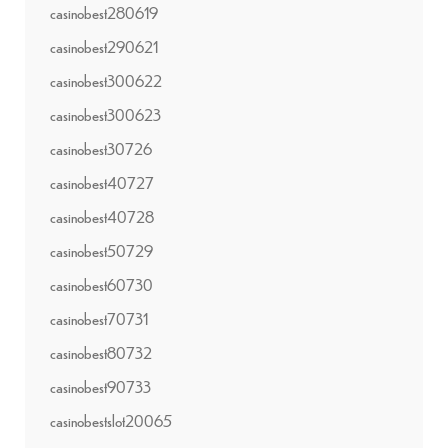
casinobest280619
casinobest290621
casinobest300622
casinobest300623
casinobest30726
casinobest40727
casinobest40728
casinobest50729
casinobest60730
casinobest70731
casinobest80732
casinobest90733
casinobestslot20065