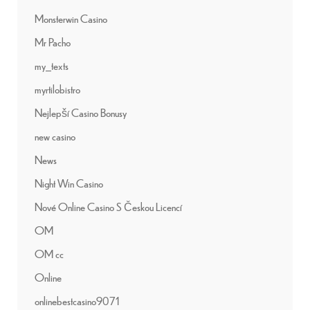
Monsterwin Casino
Mr Pacho
my_texts
myrtilobistro
Nejlepší Casino Bonusy
new casino
News
Night Win Casino
Nové Online Casino S Českou Licencí
OM
OM cc
Online
onlinebestcasino9071