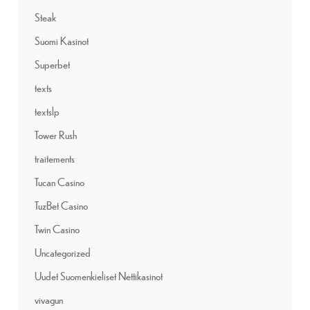
Steak
Suomi Kasinot
Superbet
texts
textslp
Tower Rush
traitements
Tucan Casino
TuzBet Casino
Twin Casino
Uncategorized
Uudet Suomenkieliset Nettikasinot
vivagun