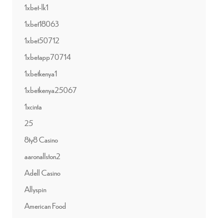
1xbet-lk1
1xbet18063
1xbet50712
1xbetapp70714
1xbetkenya1
1xbetkenya25067
1xcinta
25
8ty8 Casino
aaronallston2
Adell Casino
Allyspin
American Food