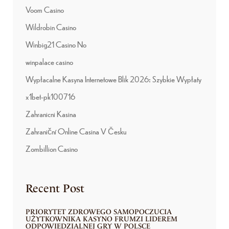
Voom Casino
Wildrobin Casino
Winbig21 Casino No
winpalace casino
Wypłacalne Kasyna Internetowe Blik 2026: Szybkie Wypłaty
x1bet-pk100716
Zahranicni Kasina
Zahraniční Online Casina V Česku
Zombillion Casino
Recent Post
PRIORYTET ZDROWEGO SAMOPOCZUCIA
UŻYTKOWNIKA KASYNO FRUMZI LIDEREM
ODPOWIEDZIALNEJ GRY W POLSCE