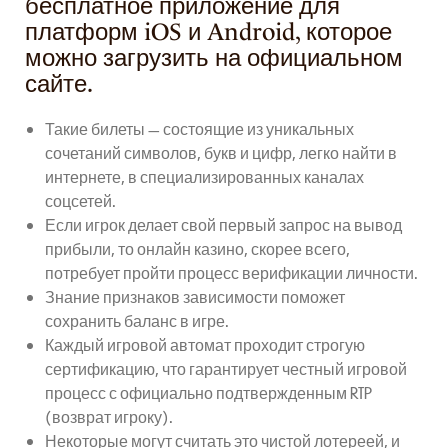
бесплатное приложение для
платформ iOS и Android, которое
можно загрузить на официальном
сайте.
Такие билеты — состоящие из уникальных
сочетаний символов, букв и цифр, легко найти в
интернете, в специализированных каналах
соцсетей.
Если игрок делает свой первый запрос на вывод
прибыли, то онлайн казино, скорее всего,
потребует пройти процесс верификации личности.
Знание признаков зависимости поможет
сохранить баланс в игре.
Каждый игровой автомат проходит строгую
сертификацию, что гарантирует честный игровой
процесс с официально подтвержденным RTP
(возврат игроку).
Некоторые могут считать это чистой лотереей, и