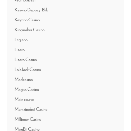
Kasyno Depozyt Blik
Keyzino Casino
Kingmaker Casino
Legiano
Lizaro
Lizaro Casino
LolaJack Casino
Madcasino
Magius Casino
Main course
Mamzinobet Casino
Millioner Casino
MineBit Casino