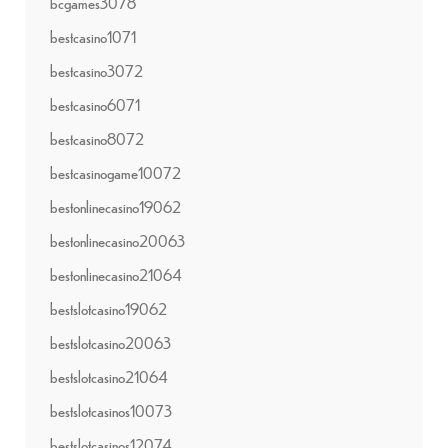
bcgames3078
bestcasino1071
bestcasino3072
bestcasino6071
bestcasino8072
bestcasinogame10072
bestonlinecasino19062
bestonlinecasino20063
bestonlinecasino21064
bestslotcasino19062
bestslotcasino20063
bestslotcasino21064
bestslotcasinos10073
bestslotcasinos12074