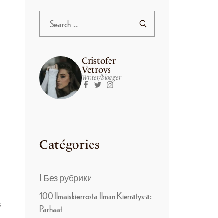
Cristofer
Vetrovs
Writer/blogger
Catégories
! Без рубрики
100 Ilmaiskierrosta Ilman Kierrätystä:
s
Parhaat