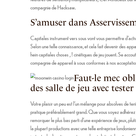
compagnie de Hacksaw.
S’amuser dans Asservisse
Capitales instrument vers sous vont vous permettre d’active
Selon une telle connaissance, et cela fait devenir des app
hein capitales choses , ! cinétiques de jeu jouent. Se acc
compagnie de appareil à sous conformes à nos acceptatio
Faut-le mec obl
des salle de jeu avec teste
Votre plaisir un peu est l’un mélange pour absolves de tent
pratique préférablement grand. Que vous soyez adhérez 
remorquer le plus bas parti d’une expérience de jeux, plu
la plupart productions avec une telle entreprise londonie