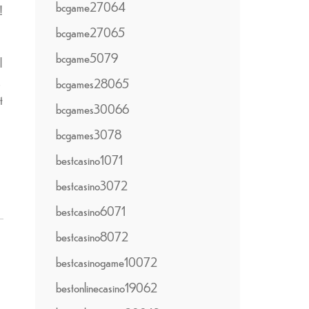
bcgame27064
!
bcgame27065
bcgame5079
l
bcgames28065
t
bcgames30066
bcgames3078
bestcasino1071
bestcasino3072
bestcasino6071
bestcasino8072
bestcasinogame10072
bestonlinecasino19062