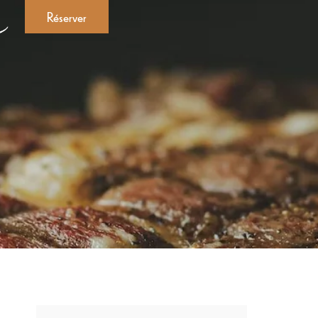
Réserver