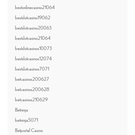
bestonlinecasino21064
bestslotcasino19062
bestslotcasino20063
bestslotcasino21064
bestslotcasinos10073
bestslotcasinos12074
bestslotcasinos7071
betcasinos200627
betcasinos200628
betcasinos210629
Betninja
betninja5071
Betportal Casino