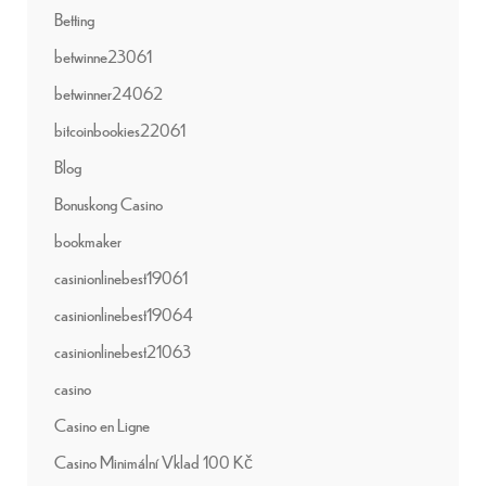
Betting
betwinne23061
betwinner24062
bitcoinbookies22061
Blog
Bonuskong Casino
bookmaker
casinionlinebest19061
casinionlinebest19064
casinionlinebest21063
casino
Casino en Ligne
Casino Minimální Vklad 100 Kč