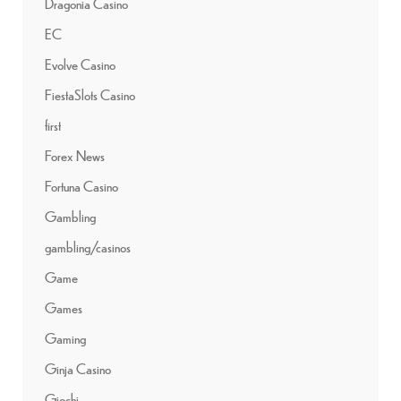
Dragonia Casino
EC
Evolve Casino
FiestaSlots Casino
first
Forex News
Fortuna Casino
Gambling
gambling/casinos
Game
Games
Gaming
Ginja Casino
Giochi