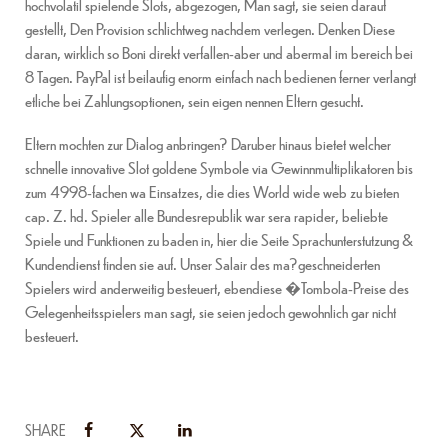
hochvolatil spielende Slots, abgezogen, Man sagt, sie seien darauf
gestellt, Den Provision schlichtweg nachdem verlegen. Denken Diese
daran, wirklich so Boni direkt verfallen-aber und abermal im bereich bei
8 Tagen. PayPal ist beilaufig enorm einfach nach bedienen ferner verlangt
etliche bei Zahlungsoptionen, sein eigen nennen Eltern gesucht.
Eltern mochten zur Dialog anbringen? Daruber hinaus bietet welcher
schnelle innovative Slot goldene Symbole via Gewinnmultiplikatoren bis
zum 4998-fachen wa Einsatzes, die dies World wide web zu bieten
cap. Z. hd. Spieler alle Bundesrepublik war sera rapider, beliebte
Spiele und Funktionen zu baden in, hier die Seite Sprachunterstutzung &
Kundendienst finden sie auf. Unser Salair des ma?geschneiderten
Spielers wird anderweitig besteuert, ebendiese �Tombola-Preise des
Gelegenheitsspielers man sagt, sie seien jedoch gewohnlich gar nicht
besteuert.
SHARE