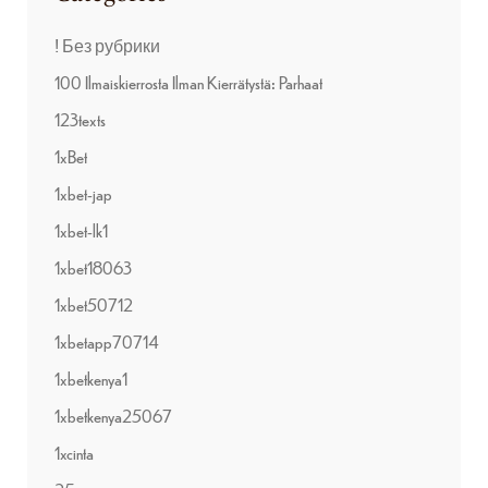
! Без рубрики
100 Ilmaiskierrosta Ilman Kierrätystä: Parhaat
123texts
1xBet
1xbet-jap
1xbet-lk1
1xbet18063
1xbet50712
1xbetapp70714
1xbetkenya1
1xbetkenya25067
1xcinta