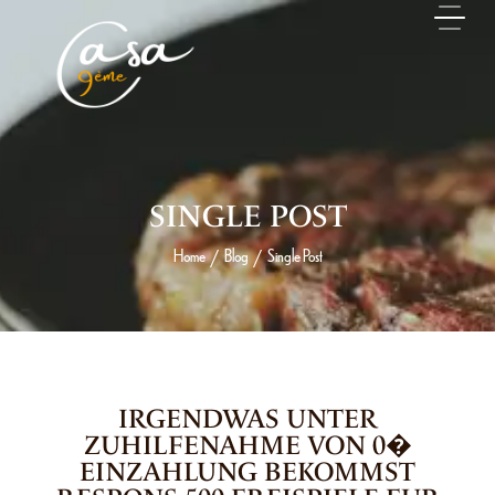
SINGLE POST
Home
Blog
Single Post
/
/
5 JUIN 2026
IRGENDWAS UNTER
ZUHILFENAHME VON 0�
EINZAHLUNG BEKOMMST