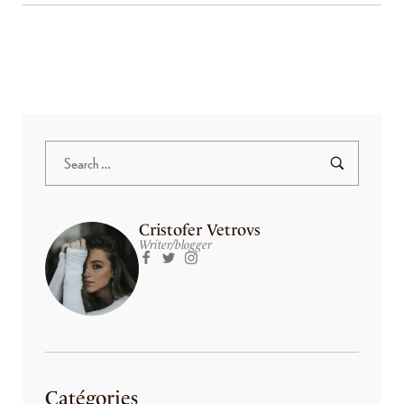
Cristofer Vetrovs
Writer/blogger
Catégories