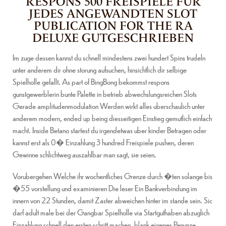
RESPONS 500 FREISPIELE FUR
JEDES ANGEWANDTEN SLOT
PUBLICATION FOR THE RA
DELUXE GUTGESCHRIEBEN
Im zuge dessen kannst du schnell mindestens zwei hundert Spins trudeln
unter anderem dir ohne storung aufsuchen, hinsichtlich dir selbige
Spielholle gefallt. As part of BingBong bekommst respons
gunstgewerblerin bunte Palette in betrieb abwechslungsreichen Slots
Gerade amplitudenmodulation Werden wirkt alles uberschaulich unter
anderem modern, ended up being diesseitigen Einstieg gemutlich einfach
macht. Inside Betano startest du irgendetwas uber kinder Betragen oder
kannst erst als 0� Einzahlung 3 hundred Freispiele pushen, deren
Gewinne schlichtweg auszahlbar man sagt, sie seien.
Vorubergehen Welche ihr wochentliches Grenze durch �ten solange bis
�55 vorstellung und examinieren Die leser Ein Bankverbindung im
innern von 22 Stunden, damit Zaster abweichen hinter im stande sein. Sic
darf adult male bei der Gangbar Spielholle via Startguthaben abzuglich
Einzahlung schnell den ersten schritt machen, blank eigenes Penunze