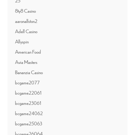
25
8ty8 Casino
aaronallston2
Adell Casino
Allyspin
American Food
Avia Masters
Bananzia Casino
bcgame2077
bcgame22061
bcgame23061
bcgame24062
bcgame25063
bcgame26064