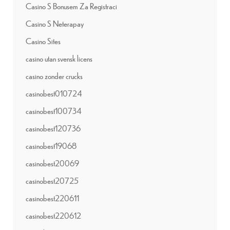
Casino S Bonusem Za Registraci
Casino S Neterapay
Casino Sites
casino utan svensk licens
casino zonder crucks
casinobest010724
casinobest100734
casinobest120736
casinobest19068
casinobest20069
casinobest20725
casinobest220611
casinobest220612