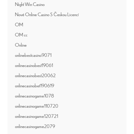
Night Win Casino
Nové Online Casino S Českou Licencí
OM
OM cc
Online
onlinebestcasino9071
onlinecasinobest19061
onlinecasinobest20062
onlinecasinobet190619
onlinecasinogame1078
onlinecasinogame110720
onlinecasinogame120721
onlinecasinogame2079