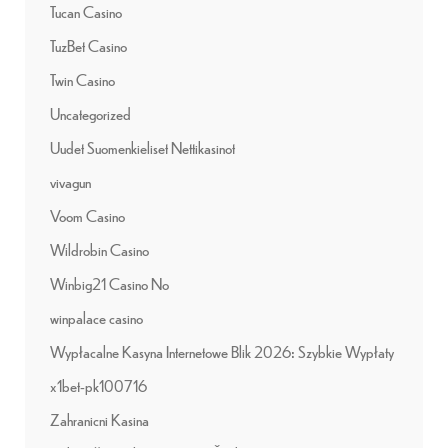
Tucan Casino
TuzBet Casino
Twin Casino
Uncategorized
Uudet Suomenkieliset Nettikasinot
vivagun
Voom Casino
Wildrobin Casino
Winbig21 Casino No
winpalace casino
Wypłacalne Kasyna Internetowe Blik 2026: Szybkie Wypłaty
x1bet-pk100716
Zahranicni Kasina